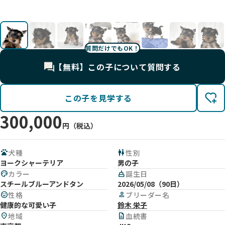
0
0
0
0
0
0
0
影
影
影
影
影
影
影
質問だけでもOK！
【無料】この子について質問する
この子を見学する
300,000
円（税込）
pets
犬種
wc
性別
ヨークシャーテリア
男の子
palette
カラー
cake
誕生日
スチールブルーアンドタン
2026/05/08（90日）
mood
性格
person
ブリーダー名
健康的な可愛い子
鈴木 栄子
location_on
地域
description
血統書