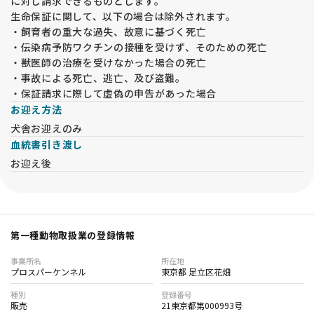
に対し請求できるものとします。
生命保証に関して、以下の場合は除外されます。
・飼育者の重大な過失、故意に基づく死亡
・伝染病予防ワクチンの接種を受けず、そのための死亡
・獣医師の治療を受けなかった場合の死亡
・事故による死亡、逃亡、及び盗難。
・保証請求に際して虚偽の申告があった場合
お迎え方法
犬舎お迎えのみ
血統書引き渡し
お迎え後
第一種動物取扱業の登録情報
事業所名
所在地
プロスパーケンネル
東京都 足立区花畑
種別
登録番号
販売
21東京都第000993号