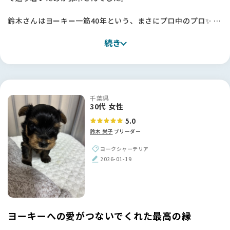
鈴木さんはヨーキー一筋40年という、まさにプロ中のプロ✨ ス
タンダードを大切にされており、無理なミックスやサイズ改変
続き
などがない「本物のヨーキー」を育てていらっしゃいます。親
犬や子犬の説明が本当に丁寧で、鈴木さんの真摯な姿勢が伝わ
ってきました。
幸いうちから車で15〜20分ほどと家が近かったことも、何かあ
千葉県
った時に相談できるという大きな安心感に繋がりました。正
30代 女性
直、ブリーダーさんの犬舎を訪ねるのは少し勇気がいります
5.0
が、鈴木さんのような信頼できる方に出会えて本当によかった
鈴木 栄子
ブリーダー
です。一目惚れした子の「犬質の良さ」は、やはりこの道40年
のこだわりがあってこそだと実感しました！
ヨークシャーテリア
2026-01-19
【BreederFamiliesへ】
次の子を迎えるにあたって色々なサイトを見ていましたが、情
報が多すぎて何が正しいのか判断に迷うことも多かったです。
特にコロナ禍を経て状況が変わり、乱繁殖などのニュースも目
にする中で、何を信じればいいのか悩むことも多かったのです
ヨーキーへの愛がつないでくれた最高の縁
が、BFさんはそんな不安を解消してくれました。