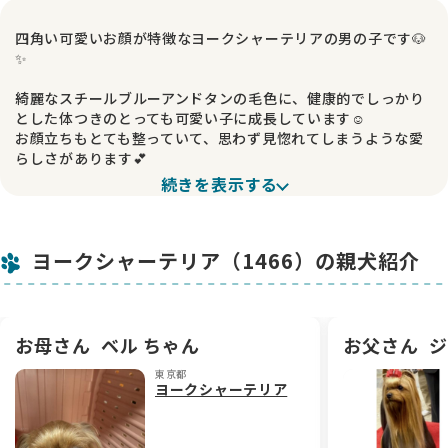
四角い可愛いお顔が特徴なヨークシャーテリアの男の子です🐶
✨
綺麗なスチールブルーアンドタンの毛色に、健康的でしっかり
とした体つきのとっても可愛い子に成長しています☺️
お顔立ちもとても整っていて、思わず見惚れてしまうような愛
らしさがあります💕
続きを表示する
お顔自慢のママ「ベル」と、インターチャンピオン「ジョデ
ィ」の良いところをしっかり受け継いだ自慢の男の子です✨
ヨーキーらしい上品さもありながら、可愛らしい表情がたまら
ヨークシャーテリア（1466）の親犬紹介
なく、見ているだけで癒されます♪
毎日元気いっぱいに過ごしており、人との触れ合いも大好きで
す😊
愛情いっぱいに育てておりますので、素敵なご家族とのご縁を
お母さん
ベル ちゃん
お父さん
ジ
楽しみにしております🍀
東京都
ヨークシャーテリア