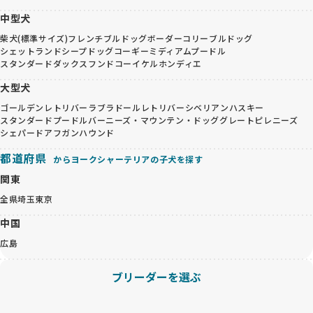
中型犬
柴犬(標準サイズ)
フレンチブルドッグ
ボーダーコリー
ブルドッグ
シェットランドシープドッグ
コーギー
ミディアムプードル
スタンダードダックスフンド
コーイケルホンディエ
大型犬
ゴールデンレトリバー
ラブラドールレトリバー
シベリアンハスキー
スタンダードプードル
バーニーズ・マウンテン・ドッグ
グレートピレニーズ
シェパード
アフガンハウンド
都道府県
からヨークシャーテリアの子犬を探す
関東
全県
埼玉
東京
中国
広島
ブリーダーを選ぶ