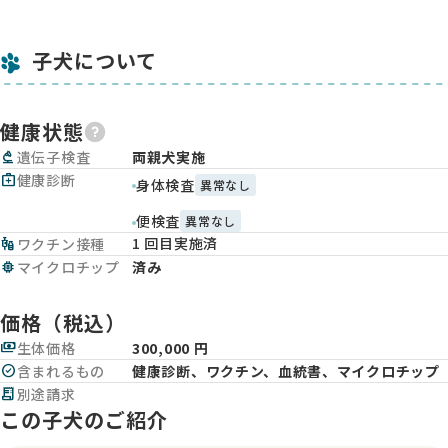
子犬について
健康状態
biotech
遺伝子検査
両親犬実施
medical_services
健康診断
身体検査
異常なし
便検査
異常なし
1 回目実施済
vaccines
ワクチン接種
memory
マイクロチップ
済み
価格（税込）
payments
生体価格
300,000 円
check_circle
含まれるもの
健康診断、ワクチン、血統書、マイクロチップ
receipt_long
別途請求
この子犬のご紹介