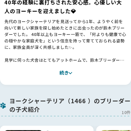
40年の経験に裏打ちされた安心感。心優しい大
今回、鈴木ブリーダーとの素晴らしいご縁を繋いでくださった
人のヨーキーを迎えました💎
のは、間違いなくBreederFamiliesさんのおかげです。
先代のヨークシャーテリアを見送ってから1年、ようやく前を
単なる仲介サイトではなく、10％という厳しい審査基準を設け
向いて新しい家族を探し始めたときに出会ったのが鈴木ブリー
て「動物福祉」に真正面から取り組む姿勢に深く共感し、ここ
ダーでした。 40年以上もヨーキー一筋で、「何よりも健康で心
なら信頼できると確信して一歩を踏み出すことができました。
の穏やかな家庭犬を」という信念を持って育てておられる姿勢
代表の吉村さんが発信されているメッセージからも、命を扱う
に、家族全員が深く共感しました✨。
ことへの覚悟と誠実さが伝わり、見学時の相談や当日のお立ち
会いを含め、終始あたたかなサポートに支えられました。
見学に伺った犬舎はとてもアットホームで、鈴木ブリーダーが
ワンちゃんたちを本当の家族のように愛し、専門的なケアを尽
日本も諸外国のように、動物たちに優しい国になってほしい。
続き
くしている姿に大きな安心感を覚えました🏠
そんな願いを形にしようとしているBFさんの活動を、これから
地元のサロンの話でも共通点があり、不思議なご縁を感じたの
も心から応援しています。素敵な出会いを本当にありがとうご
も決め手の一つです。
ざいました🌟
今回は子犬ではなく、落ち着いた「少し大人の子」を迎えるこ
ヨークシャーテリア（1466 ）のブリーダー
とにしましたが、その落ち着いた品のある佇まいに家族4人満
の子犬紹介
場一致で「この子だ！」と確信しました🐶
10件
お迎え当初、夫に対して少し警戒心があった際も、鈴木ブリー
ダーから具体的で的確なアドバイスをいただき、今ではすっか