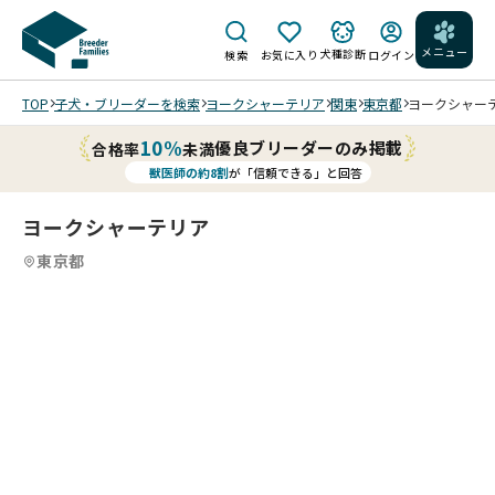
メニュー
犬種診断
検索
お気に入り
ログイン
TOP
子犬・ブリーダーを検索
ヨークシャーテリア
関東
東京都
ヨークシャーテリ
10%
優良ブリーダーのみ掲載
合格率
未満
獣医師の約8割
が「信頼できる」と回答
ヨークシャーテリア
東京都
4
14
5
14
6
14
7
14
8
14
9
10
14
11
14
12
14
13
14
14
14
14
14
/
/
/
/
/
/
/
/
/
/
/
202
202
202
202
202
202
202
6/0
6/0
6/0
6/0
6/0
6/0
6/0
06
06
06
06
06
06
06
6/1
6/1
6/1
5/2
5/2
5/2
5/2
/2
/2
/2
/2
/2
/2
/2
3 撮
3 撮
3 撮
9 撮
9 撮
9 撮
9 撮