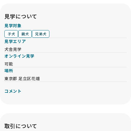
ただ可愛い子犬を売るのではなく、「人と犬の幸せな未来」を
真剣に考えてつないでくれるサービスだと思います。命の行方
見学について
まで大切に考えたい方に、ぜひ知っていただきたいサイトで
す。心から感謝しています🙏
見学対象
子犬
親犬
兄弟犬
見学エリア
犬舎見学
オンライン見学
可能
場所
東京都 足立区花畑
コメント
取引について