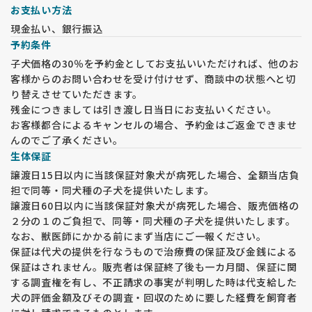
お支払い方法
現金払い、銀行振込
予約条件
子犬価格の30％を予約金としてお支払いいただければ、他のお
客様からのお問い合わせを受け付けせず、商談中の状態へと切
り替えさせていただきます。
残金につきましては引き渡し日当日にお支払いください。
お客様都合によるキャンセルの場合、予約金はご返金できませ
んのでご了承ください。
生体保証
譲渡日15日以内に当該保証対象犬が病死した場合、全額当店負
担で同等・同犬種の子犬を提供いたします。
譲渡日60日以内に当該保証対象犬が病死した場合、販売価格の
２分の１のご負担で、同等・同犬種の子犬を提供いたします。
なお、獣医師にかかる前にまず当店にご一報ください。
保証は代犬の提供を行なうもので治療費の保証及び金銭による
保証はされません。販売者は保証終了後も一カ月間、保証に関
する調査権を有し、不正請求の事実が判明した時は代支給した
犬の評価金額及びその調査・回収のために要した経費を飼育者