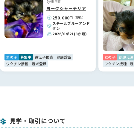
東京都
り家族に溶け込んでいます。お迎えして終わりではなく、いつ
ヨークシャーテリア
でも相談できるプロフェッショナルが後ろにいてくださること
250,000
円（税込）
は、何物にも代えがたい安心感です。鈴木さん、本当にありが
スチールブルーアンド
とうございました！✨
タン
2026/04/21
(3か月)
【BreederFamiliesへ】
命の背景まで考えたい方に。真の「優良」が見える場所です🕊️
男の子
募集中
遺伝子検査
健康診断
女の子
お迎え済
「自分の迎え方が、ワンちゃんの不幸につながらないようにし
ワクチン接種
親犬登録
ワクチン接種
親
たい」。そんな想いでペットショップや保護犬ビジネスに疑問
を感じていた私たちが、ようやく納得して利用できたのが
BreederFamiliesさんでした。
他のサイトは広告や販売優先の印象が強かったのですが、こち
らは「ミックス犬の繁殖は掲載しない」といった独自の厳しい
基準が明確で、ワンちゃんへのリスペクトを強く感じました📖
ブリーダーさん紹介の一言一言に温かみがあり、記事を通じて
鈴木ブリーダーさんの誠実なお人柄を知ることができたのも、
見学・取引について
このサイトのおかげです。