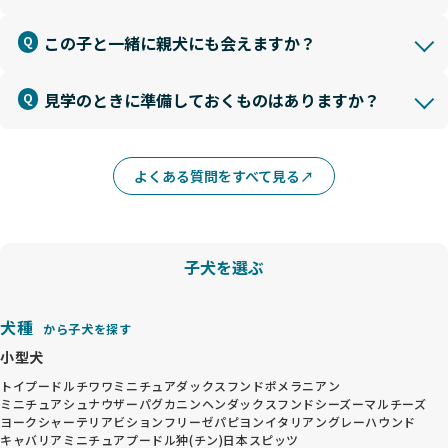
この子と一緒に親犬にも会えますか？
見学のときに準備しておくものはありますか？
よくある質問をすべて見る
子犬を選ぶ
犬種
から子犬を探す
小型犬
トイプードル
チワワ
ミニチュアダックスフンド
ポメラニアン
ミニチュアシュナウザー
パグ
カニンヘンダックスフンド
シーズー
マルチーズ
ヨークシャーテリア
ビションフリーゼ
パピヨン
イタリアングレーハウンド
キャバリア
ミニチュアプードル
狆(チン)
日本スピッツ