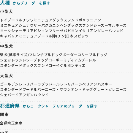
犬種
からブリーダーを探す
小型犬
トイプードル
チワワ
ミニチュアダックスフンド
ポメラニアン
ミニチュアシュナウザー
パグ
カニンヘンダックスフンド
シーズー
マルチーズ
ヨークシャーテリア
ビションフリーゼ
パピヨン
イタリアングレーハウンド
キャバリア
ミニチュアプードル
狆(チン)
日本スピッツ
中型犬
柴犬(標準サイズ)
フレンチブルドッグ
ボーダーコリー
ブルドッグ
シェットランドシープドッグ
コーギー
ミディアムプードル
スタンダードダックスフンド
コーイケルホンディエ
大型犬
ゴールデンレトリバー
ラブラドールレトリバー
シベリアンハスキー
スタンダードプードル
バーニーズ・マウンテン・ドッグ
グレートピレニーズ
シェパード
アフガンハウンド
都道府県
からヨークシャーテリアのブリーダーを探す
関東
全県
埼玉
東京
中国