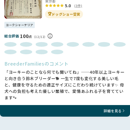
東京都
5.0
(3件)
🏆
ドッグショー受賞
ヨークシャーテリア
100
総合評価
点
（12/12）
BreederFamiliesのコメント
「ヨーキーのことなら何でも聞いてね」──40年以上ヨーキー
と向き合う鈴木ブリーダー🐕 一生で7度も変化する美しい毛
と、健康を守るための適正サイズにこだわり続けています✨ 母
犬への負担も考えた優しい繁殖で、愛情あふれる子を育ててい
ます🐾
詳細を見る