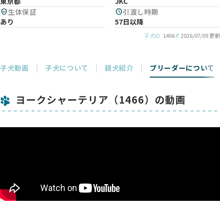
東京都
JKC
verified_user
生体保証
schedule
引渡し時期
あり
57日以降
子犬ID
1466
2026/07/09 更新
子犬動画
子犬について
親犬紹介
ブリーダーについて
ヨークシャーテリア（1466）の動画