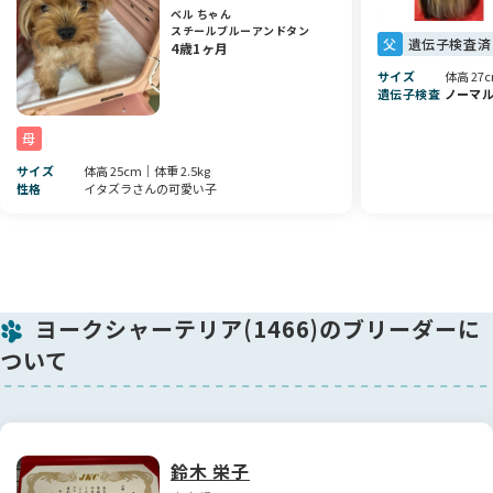
ベル ちゃん
スチールブルーアンドタン
父
遺伝子検査済
4歳1ヶ月
サイズ
体高 27c
遺伝子検査
ノーマ
母
サイズ
体高 25cm｜体重 2.5kg
性格
イタズラさんの可愛い子
ヨークシャーテリア(1466)のブリーダーに
ついて
鈴木 栄子