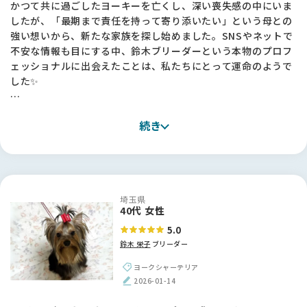
かつて共に過ごしたヨーキーを亡くし、深い喪失感の中にいま
したが、「最期まで責任を持って寄り添いたい」という母との
・情報の透明性： サイト内で取材記事やエピソードをしっかり
強い想いから、新たな家族を探し始めました。SNSやネットで
読み込めたので、鈴木さんの活動内容や親犬の様子が事前に分
不安な情報も目にする中、鈴木ブリーダーという本物のプロフ
かり、安心してご連絡できました。写真でこの子に「一目惚
ェッショナルに出会えたことは、私たちにとって運命のようで
れ」したのも、BFさんで発掘できたおかげです！
した✨
・信頼の架け橋： 審査をクリアした信頼できる方が間に入って
紹介してくれる仕組みは、私のように「人が信頼できないとお
見学に伺った際、何より感動したのは、引退した子やチャンピ
迎えできない」と考える飼い主にとって、大きな支えになりま
続き
オン犬たちがのびのびと、そして愛情たっぷりに育てられてい
す。
る犬舎の空気感です。「ヨーキーという犬種を正しく伝えた
い」という鈴木さんの揺るぎない信念に触れ、この方からお迎
「最後は人柄で決めたい」と思っていた私にとって、鈴木さん
えしたいと心から確信しました。
や吉村さんのような真摯な方々を発掘できるこのサイトは、最
高の出会いの場でした。ありがとうございました！🐾
埼玉県
お迎えまでの約1ヶ月間、毎日のように写真や動画を送ってく
40代 女性
ださったおかげで、天海（あまみ）と乙藤女（おとめ）の成長
5.0
を一緒に見守る幸せな時間を過ごせました。当日いただいた丁
鈴木 栄子
ブリーダー
寧なアドバイスや、憧れの鈴木さんにいただいたサインは一生
の宝物です！お迎えした2頭は驚くほど賢く、トイレも完璧
ヨークシャーテリア
で、愛情深く育てていただいたことが日々伝わってきます🐶💕
2026-01-14
【BreederFamiliesへ】