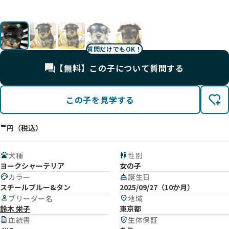
UP
す
影
影
影
質問だけでもOK！
【無料】この子について質問する
この子を見学する
-
円（税込）
pets
犬種
wc
性別
ヨークシャーテリア
女の子
palette
カラー
cake
誕生日
スチールブルー&タン
2025/09/27（10か月）
person
ブリーダー名
location_on
地域
鈴木 栄子
東京都
description
血統書
verified_user
生体保証