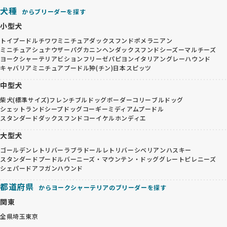
犬種
からブリーダーを探す
小型犬
トイプードル
チワワ
ミニチュアダックスフンド
ポメラニアン
ミニチュアシュナウザー
パグ
カニンヘンダックスフンド
シーズー
マルチーズ
ヨークシャーテリア
ビションフリーゼ
パピヨン
イタリアングレーハウンド
キャバリア
ミニチュアプードル
狆(チン)
日本スピッツ
中型犬
柴犬(標準サイズ)
フレンチブルドッグ
ボーダーコリー
ブルドッグ
シェットランドシープドッグ
コーギー
ミディアムプードル
スタンダードダックスフンド
コーイケルホンディエ
大型犬
ゴールデンレトリバー
ラブラドールレトリバー
シベリアンハスキー
スタンダードプードル
バーニーズ・マウンテン・ドッグ
グレートピレニーズ
シェパード
アフガンハウンド
都道府県
からヨークシャーテリアのブリーダーを探す
関東
全県
埼玉
東京