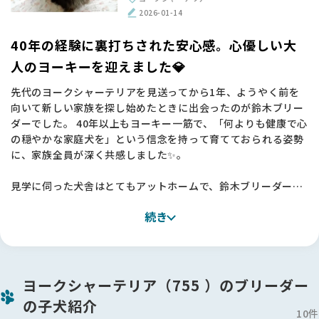
で、愛情深く育てていただいたことが日々伝わってきます🐶💕
2026-01-14
【BreederFamiliesへ】
40年の経験に裏打ちされた安心感。心優しい大
今回、鈴木ブリーダーとの素晴らしいご縁を繋いでくださった
人のヨーキーを迎えました💎
のは、間違いなくBreederFamiliesさんのおかげです。
先代のヨークシャーテリアを見送ってから1年、ようやく前を
単なる仲介サイトではなく、10％という厳しい審査基準を設け
向いて新しい家族を探し始めたときに出会ったのが鈴木ブリー
て「動物福祉」に真正面から取り組む姿勢に深く共感し、ここ
ダーでした。 40年以上もヨーキー一筋で、「何よりも健康で心
なら信頼できると確信して一歩を踏み出すことができました。
の穏やかな家庭犬を」という信念を持って育てておられる姿勢
代表の吉村さんが発信されているメッセージからも、命を扱う
に、家族全員が深く共感しました✨。
ことへの覚悟と誠実さが伝わり、見学時の相談や当日のお立ち
会いを含め、終始あたたかなサポートに支えられました。
見学に伺った犬舎はとてもアットホームで、鈴木ブリーダーが
ワンちゃんたちを本当の家族のように愛し、専門的なケアを尽
日本も諸外国のように、動物たちに優しい国になってほしい。
続き
くしている姿に大きな安心感を覚えました🏠
そんな願いを形にしようとしているBFさんの活動を、これから
地元のサロンの話でも共通点があり、不思議なご縁を感じたの
も心から応援しています。素敵な出会いを本当にありがとうご
も決め手の一つです。
ざいました🌟
今回は子犬ではなく、落ち着いた「少し大人の子」を迎えるこ
ヨークシャーテリア（755 ）のブリーダー
とにしましたが、その落ち着いた品のある佇まいに家族4人満
の子犬紹介
場一致で「この子だ！」と確信しました🐶
10件