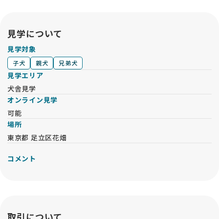
鈴木ブリーダーさんの誠実なお人柄を知ることができたのも、
このサイトのおかげです。
見学について
ただ可愛い子犬を売るのではなく、「人と犬の幸せな未来」を
真剣に考えてつないでくれるサービスだと思います。命の行方
見学対象
まで大切に考えたい方に、ぜひ知っていただきたいサイトで
子犬
親犬
兄弟犬
す。心から感謝しています🙏
見学エリア
犬舎見学
オンライン見学
可能
場所
東京都 足立区花畑
コメント
取引について