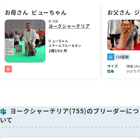
です✨
健康的でしっかり育っており、これからさらに可愛さが増して
お母さん
ビューちゃん
お父さん
ジ
いくのがとても楽しみです🐾💞
東京都
ヨークシャーテリア
ビューちゃん
スチールブルー＆タン
2歳10ヶ月
父
CH経験
サイズ
体高 24c
母
性格
小ぶりで
ヨークシャーテリア(755)のブリーダーにつ
いて