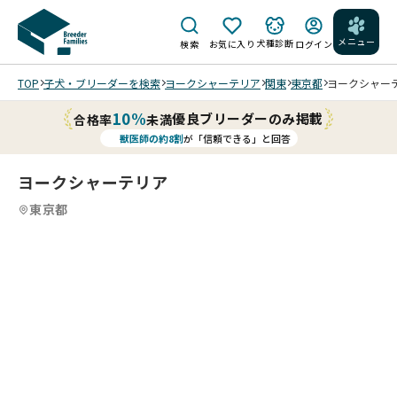
メニュー
犬種診断
検索
お気に入り
ログイン
TOP
子犬・ブリーダーを検索
ヨークシャーテリア
関東
東京都
ヨークシャーテリ
10%
優良ブリーダーのみ掲載
合格率
未満
獣医師の約8割
が「信頼できる」と回答
ヨークシャーテリア
東京都
5
4
5
5
5
5
/
/
/
お
顔
は
お
母
20
さ
202
202
202
25/
ん
5/1
5/1
5/1
12/
似
0/2
0/2
0/2
01
で
7 撮
7 撮
7 撮