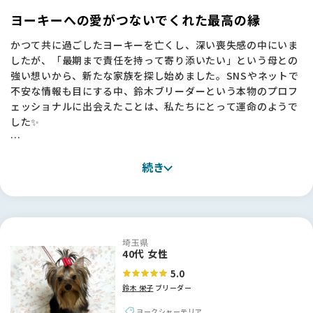
にする中で、何を信じればいいのか悩むことも多かったのです
ヨーキーへの愛がつないでくれた最高の縁
が、BFさんはそんな不安を解消してくれました。
かつて共に過ごしたヨーキーを亡くし、深い喪失感の中にいま
したが、「最期まで責任を持って寄り添いたい」という母との
・情報の透明性： サイト内で取材記事やエピソードをしっかり
強い想いから、新たな家族を探し始めました。SNSやネットで
読み込めたので、鈴木さんの活動内容や親犬の様子が事前に分
不安な情報も目にする中、鈴木ブリーダーという本物のプロフ
かり、安心してご連絡できました。写真でこの子に「一目惚
ェッショナルに出会えたことは、私たちにとって運命のようで
れ」したのも、BFさんで発掘できたおかげです！
した✨
・信頼の架け橋： 審査をクリアした信頼できる方が間に入って
紹介してくれる仕組みは、私のように「人が信頼できないとお
見学に伺った際、何より感動したのは、引退した子やチャンピ
迎えできない」と考える飼い主にとって、大きな支えになりま
続き
オン犬たちがのびのびと、そして愛情たっぷりに育てられてい
す。
る犬舎の空気感です。「ヨーキーという犬種を正しく伝えた
い」という鈴木さんの揺るぎない信念に触れ、この方からお迎
「最後は人柄で決めたい」と思っていた私にとって、鈴木さん
えしたいと心から確信しました。
や吉村さんのような真摯な方々を発掘できるこのサイトは、最
高の出会いの場でした。ありがとうございました！🐾
埼玉県
お迎えまでの約1ヶ月間、毎日のように写真や動画を送ってく
40代 女性
ださったおかげで、天海（あまみ）と乙藤女（おとめ）の成長
5.0
を一緒に見守る幸せな時間を過ごせました。当日いただいた丁
鈴木 栄子
ブリーダー
寧なアドバイスや、憧れの鈴木さんにいただいたサインは一生
の宝物です！お迎えした2頭は驚くほど賢く、トイレも完璧
ヨークシャーテリア