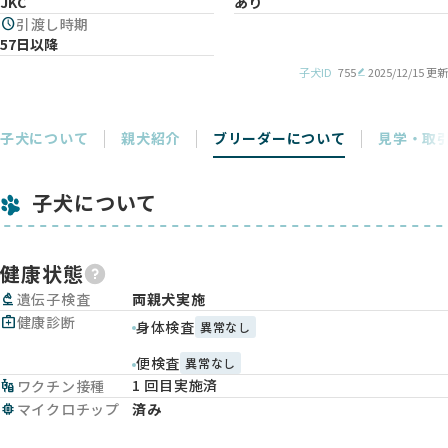
JKC
あり
schedule
引渡し時期
57日以降
子犬ID
755
2025/12/15 更新
子犬について
親犬紹介
ブリーダーについて
見学・取
子犬について
健康状態
biotech
遺伝子検査
両親犬実施
medical_services
健康診断
身体検査
異常なし
便検査
異常なし
1 回目実施済
vaccines
ワクチン接種
memory
マイクロチップ
済み