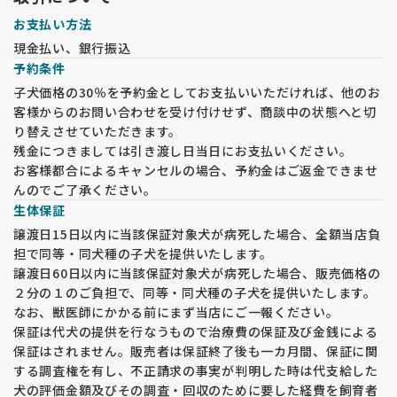
お支払い方法
現金払い、銀行振込
予約条件
子犬価格の30％を予約金としてお支払いいただければ、他のお
客様からのお問い合わせを受け付けせず、商談中の状態へと切
り替えさせていただきます。
残金につきましては引き渡し日当日にお支払いください。
お客様都合によるキャンセルの場合、予約金はご返金できませ
んのでご了承ください。
生体保証
譲渡日15日以内に当該保証対象犬が病死した場合、全額当店負
担で同等・同犬種の子犬を提供いたします。
譲渡日60日以内に当該保証対象犬が病死した場合、販売価格の
２分の１のご負担で、同等・同犬種の子犬を提供いたします。
なお、獣医師にかかる前にまず当店にご一報ください。
保証は代犬の提供を行なうもので治療費の保証及び金銭による
保証はされません。販売者は保証終了後も一カ月間、保証に関
する調査権を有し、不正請求の事実が判明した時は代支給した
犬の評価金額及びその調査・回収のために要した経費を飼育者