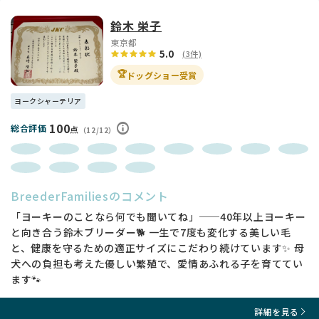
鈴木 栄子
東京都
5.0
(3件)
🏆
ドッグショー受賞
ヨークシャーテリア
100
総合評価
点
（12/12）
BreederFamiliesのコメント
「ヨーキーのことなら何でも聞いてね」──40年以上ヨーキー
と向き合う鈴木ブリーダー🐕 一生で7度も変化する美しい毛
と、健康を守るための適正サイズにこだわり続けています✨ 母
犬への負担も考えた優しい繁殖で、愛情あふれる子を育ててい
ます🐾
詳細を見る