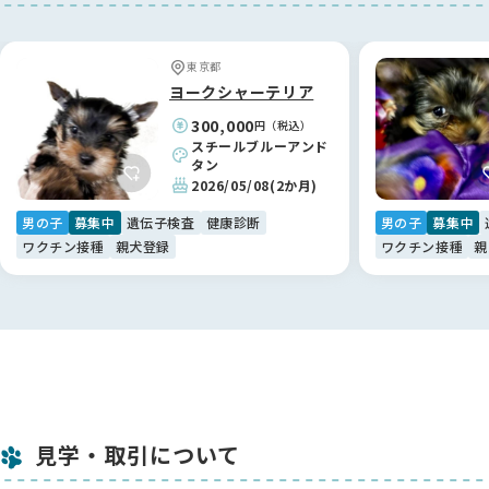
お迎え当初、夫に対して少し警戒心があった際も、鈴木ブリー
ダーから具体的で的確なアドバイスをいただき、今ではすっか
東京都
り家族に溶け込んでいます。お迎えして終わりではなく、いつ
ヨークシャーテリア
でも相談できるプロフェッショナルが後ろにいてくださること
300,000
円（税込）
は、何物にも代えがたい安心感です。鈴木さん、本当にありが
スチールブルーアンド
とうございました！✨
タン
2026/05/08
(2か月)
【BreederFamiliesへ】
男の子
募集中
遺伝子検査
健康診断
男の子
募集中
命の背景まで考えたい方に。真の「優良」が見える場所です🕊️
ワクチン接種
親犬登録
ワクチン接種
親
「自分の迎え方が、ワンちゃんの不幸につながらないようにし
たい」。そんな想いでペットショップや保護犬ビジネスに疑問
を感じていた私たちが、ようやく納得して利用できたのが
BreederFamiliesさんでした。
他のサイトは広告や販売優先の印象が強かったのですが、こち
らは「ミックス犬の繁殖は掲載しない」といった独自の厳しい
基準が明確で、ワンちゃんへのリスペクトを強く感じました📖
見学・取引について
ブリーダーさん紹介の一言一言に温かみがあり、記事を通じて