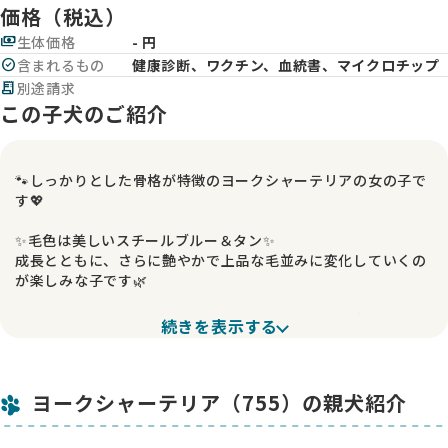
価格（税込）
payments
生体価格
- 円
check_circle
含まれるもの
健康診断、ワクチン、血統書、マイクロチップ
receipt_long
別途請求
この子犬のご紹介
🐾しっかりとした骨格が特徴のヨークシャーテリアの女の子で
す💖
✨毛色は美しいスチールブルー＆タン✨
成長とともに、さらに艶やかで上品な毛並みに変化していくの
が楽しみな子です🌿
この子は骨太でしっかりした体つきをしており、成犬時には
続きを表示する
3kg近くになるかもしれません🐶💪
小柄すぎず、健康的で安心感のある体型になりそうです。元気
いっぱいに走り回り、毎日を明るくしてくれるタイプです🌸
ヨークシャーテリア（755）の親犬紹介
性格は穏やかで、人とのふれあいが大好き😊💕
抱っこされると嬉しそうに尻尾をふりふりしてくれる可愛い子