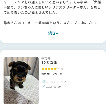
ャー・テリアをお迎えしたいと思いました。そんな中、「犬種
一筋で、ワンちゃんに優しいシリアスブリーダーさん」を探し
て辿り着いたのが鈴木さんでした。
鈴木さんはヨーキー一筋40年という、まさにプロ中のプロ✨ ス
タンダードを大切にされており、無理なミックスやサイズ改変
続き
などがない「本物のヨーキー」を育てていらっしゃいます。親
犬や子犬の説明が本当に丁寧で、鈴木さんの真摯な姿勢が伝わ
ってきました。
幸いうちから車で15〜20分ほどと家が近かったことも、何かあ
千葉県
った時に相談できるという大きな安心感に繋がりました。正
30代 女性
直、ブリーダーさんの犬舎を訪ねるのは少し勇気がいります
5.0
が、鈴木さんのような信頼できる方に出会えて本当によかった
鈴木 栄子
ブリーダー
です。一目惚れした子の「犬質の良さ」は、やはりこの道40年
のこだわりがあってこそだと実感しました！
ヨークシャーテリア
2026-01-19
【BreederFamiliesへ】
次の子を迎えるにあたって色々なサイトを見ていましたが、情
報が多すぎて何が正しいのか判断に迷うことも多かったです。
特にコロナ禍を経て状況が変わり、乱繁殖などのニュースも目