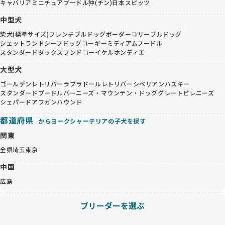
キャバリア
ミニチュアプードル
狆(チン)
日本スピッツ
中型犬
柴犬(標準サイズ)
フレンチブルドッグ
ボーダーコリー
ブルドッグ
シェットランドシープドッグ
コーギー
ミディアムプードル
スタンダードダックスフンド
コーイケルホンディエ
大型犬
ゴールデンレトリバー
ラブラドールレトリバー
シベリアンハスキー
スタンダードプードル
バーニーズ・マウンテン・ドッグ
グレートピレニーズ
シェパード
アフガンハウンド
都道府県
からヨークシャーテリアの子犬を探す
関東
全県
埼玉
東京
中国
広島
ブリーダーを選ぶ