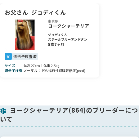
れからさらに美人さんに仕上がっていくのがとても楽しみな子
です。ぜひ実際に会って、この子の可愛さと魅力を感じていた
お父さん
ジョディくん
だけたら嬉しいです💛🐶✨
東京都
ヨークシャーテリア
ジョディくん
スチールブルーアンドタン
5歳7ヶ月
父
遺伝子検査済
サイズ
体高 27cm｜体重 2.5kg
遺伝子検査
ノーマル
PRA 進行性網膜萎縮症(prcd)
ヨークシャーテリア(864)のブリーダーにつ
いて