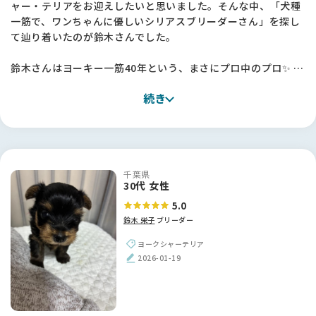
ャー・テリアをお迎えしたいと思いました。そんな中、「犬種
一筋で、ワンちゃんに優しいシリアスブリーダーさん」を探し
て辿り着いたのが鈴木さんでした。
鈴木さんはヨーキー一筋40年という、まさにプロ中のプロ✨ ス
タンダードを大切にされており、無理なミックスやサイズ改変
続き
などがない「本物のヨーキー」を育てていらっしゃいます。親
犬や子犬の説明が本当に丁寧で、鈴木さんの真摯な姿勢が伝わ
ってきました。
幸いうちから車で15〜20分ほどと家が近かったことも、何かあ
千葉県
った時に相談できるという大きな安心感に繋がりました。正
30代 女性
直、ブリーダーさんの犬舎を訪ねるのは少し勇気がいります
5.0
が、鈴木さんのような信頼できる方に出会えて本当によかった
鈴木 栄子
ブリーダー
です。一目惚れした子の「犬質の良さ」は、やはりこの道40年
のこだわりがあってこそだと実感しました！
ヨークシャーテリア
2026-01-19
【BreederFamiliesへ】
次の子を迎えるにあたって色々なサイトを見ていましたが、情
報が多すぎて何が正しいのか判断に迷うことも多かったです。
特にコロナ禍を経て状況が変わり、乱繁殖などのニュースも目