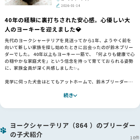
で、愛情深く育てていただいたことが日々伝わってきます🐶💕
2026-01-14
【BreederFamiliesへ】
40年の経験に裏打ちされた安心感。心優しい大
今回、鈴木ブリーダーとの素晴らしいご縁を繋いでくださった
人のヨーキーを迎えました💎
のは、間違いなくBreederFamiliesさんのおかげです。
先代のヨークシャーテリアを見送ってから1年、ようやく前を
単なる仲介サイトではなく、10％という厳しい審査基準を設け
向いて新しい家族を探し始めたときに出会ったのが鈴木ブリー
て「動物福祉」に真正面から取り組む姿勢に深く共感し、ここ
ダーでした。 40年以上もヨーキー一筋で、「何よりも健康で心
なら信頼できると確信して一歩を踏み出すことができました。
の穏やかな家庭犬を」という信念を持って育てておられる姿勢
代表の吉村さんが発信されているメッセージからも、命を扱う
に、家族全員が深く共感しました✨。
ことへの覚悟と誠実さが伝わり、見学時の相談や当日のお立ち
会いを含め、終始あたたかなサポートに支えられました。
見学に伺った犬舎はとてもアットホームで、鈴木ブリーダーが
ワンちゃんたちを本当の家族のように愛し、専門的なケアを尽
日本も諸外国のように、動物たちに優しい国になってほしい。
続き
くしている姿に大きな安心感を覚えました🏠
そんな願いを形にしようとしているBFさんの活動を、これから
地元のサロンの話でも共通点があり、不思議なご縁を感じたの
も心から応援しています。素敵な出会いを本当にありがとうご
も決め手の一つです。
ざいました🌟
今回は子犬ではなく、落ち着いた「少し大人の子」を迎えるこ
ヨークシャーテリア（864 ）のブリーダー
とにしましたが、その落ち着いた品のある佇まいに家族4人満
の子犬紹介
場一致で「この子だ！」と確信しました🐶
10件