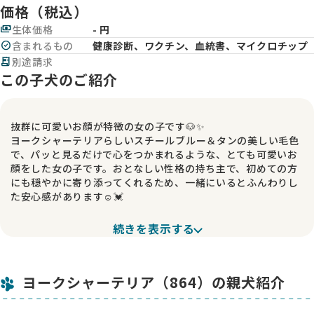
価格（税込）
payments
生体価格
- 円
check_circle
含まれるもの
健康診断、ワクチン、血統書、マイクロチップ
receipt_long
別途請求
この子犬のご紹介
抜群に可愛いお顔が特徴の女の子です🐶✨
ヨークシャーテリアらしいスチールブルー＆タンの美しい毛色
で、パッと見るだけで心をつかまれるような、とても可愛いお
顔をした女の子です。おとなしい性格の持ち主で、初めての方
にも穏やかに寄り添ってくれるため、一緒にいるとふんわりし
た安心感があります☺️💓
見た目はコンパクトですが、抱っこすると「おっ」と思うほど
続きを表示する
ずっしりしていて、しっかり栄養を吸収して健康的に成長して
いるのがわかります。無駄に騒ぐことも少なく、ゆったりと落
ち着いた雰囲気で過ごす子なので、初めてワンちゃんを迎える
ヨークシャーテリア（864）の親犬紹介
方にもおすすめできる子です🐾✨
毎日愛情たっぷりに育ち、のびのびと成長していますので、こ