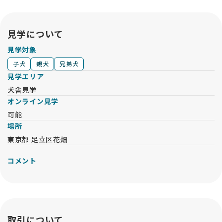
鈴木ブリーダーさんの誠実なお人柄を知ることができたのも、
このサイトのおかげです。
見学について
ただ可愛い子犬を売るのではなく、「人と犬の幸せな未来」を
真剣に考えてつないでくれるサービスだと思います。命の行方
見学対象
まで大切に考えたい方に、ぜひ知っていただきたいサイトで
子犬
親犬
兄弟犬
す。心から感謝しています🙏
見学エリア
犬舎見学
オンライン見学
可能
場所
東京都 足立区花畑
コメント
取引について