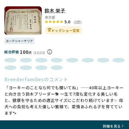
鈴木 栄子
東京都
5.0
(3件)
🏆
ドッグショー受賞
ヨークシャーテリア
100
総合評価
点
（12/12）
BreederFamiliesのコメント
「ヨーキーのことなら何でも聞いてね」──40年以上ヨーキー
と向き合う鈴木ブリーダー🐕 一生で7度も変化する美しい毛
と、健康を守るための適正サイズにこだわり続けています✨ 母
犬への負担も考えた優しい繁殖で、愛情あふれる子を育ててい
ます🐾
詳細を見る