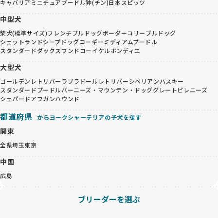
キャバリア
ミニチュアプードル
狆(チン)
日本スピッツ
中型犬
柴犬(標準サイズ)
フレンチブルドッグ
ボーダーコリー
ブルドッグ
シェットランドシープドッグ
コーギー
ミディアムプードル
スタンダードダックスフンド
コーイケルホンディエ
大型犬
ゴールデンレトリバー
ラブラドールレトリバー
シベリアンハスキー
スタンダードプードル
バーニーズ・マウンテン・ドッグ
グレートピレニーズ
シェパード
アフガンハウンド
都道府県
からヨークシャーテリアの子犬を探す
関東
全県
埼玉
東京
中国
広島
ブリーダーを選ぶ