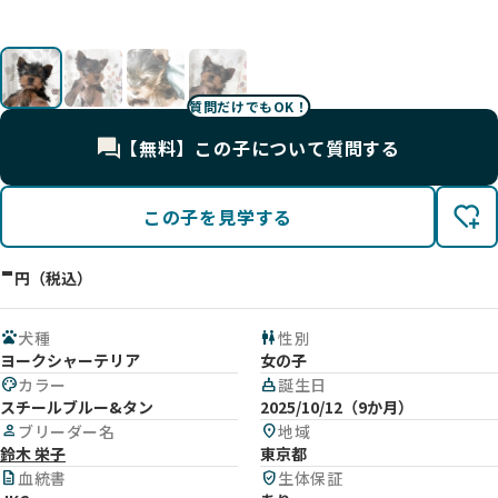
影
影
影
影
質問だけでもOK！
【無料】この子について質問する
この子を見学する
-
円（税込）
pets
犬種
wc
性別
ヨークシャーテリア
女の子
palette
カラー
cake
誕生日
スチールブルー&タン
2025/10/12（9か月）
person
ブリーダー名
location_on
地域
鈴木 栄子
東京都
description
血統書
verified_user
生体保証