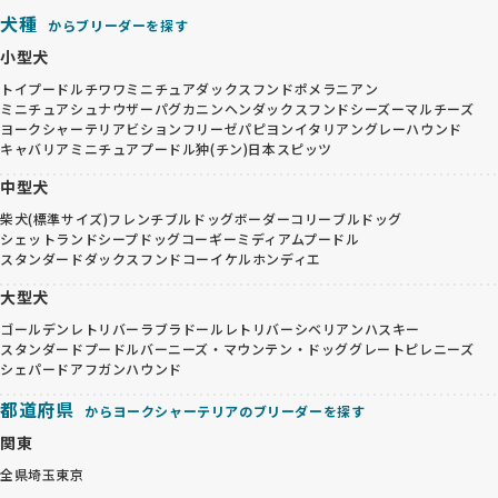
犬種
からブリーダーを探す
小型犬
トイプードル
チワワ
ミニチュアダックスフンド
ポメラニアン
ミニチュアシュナウザー
パグ
カニンヘンダックスフンド
シーズー
マルチーズ
ヨークシャーテリア
ビションフリーゼ
パピヨン
イタリアングレーハウンド
キャバリア
ミニチュアプードル
狆(チン)
日本スピッツ
中型犬
柴犬(標準サイズ)
フレンチブルドッグ
ボーダーコリー
ブルドッグ
シェットランドシープドッグ
コーギー
ミディアムプードル
スタンダードダックスフンド
コーイケルホンディエ
大型犬
ゴールデンレトリバー
ラブラドールレトリバー
シベリアンハスキー
スタンダードプードル
バーニーズ・マウンテン・ドッグ
グレートピレニーズ
シェパード
アフガンハウンド
都道府県
からヨークシャーテリアのブリーダーを探す
関東
全県
埼玉
東京