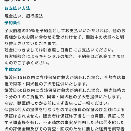
お支払い方法
現金払い、銀行振込
予約条件
子犬価格の30％を予約金としてお支払いいただければ、他のお
客様からのお問い合わせを受け付けせず、商談中の状態へと切
り替えさせていただきます。
残金につきましては引き渡し日当日にお支払いください。
お客様都合によるキャンセルの場合、予約金はご返金できませ
んのでご了承ください。
生体保証
譲渡日15日以内に当該保証対象犬が病死した場合、全額当店負
担で同等・同犬種の子犬を提供いたします。
譲渡日60日以内に当該保証対象犬が病死した場合、販売価格の
２分の１のご負担で、同等・同犬種の子犬を提供いたします。
なお、獣医師にかかる前にまず当店にご一報ください。
保証は代犬の提供を行なうもので治療費の保証及び金銭による
保証はされません。販売者は保証終了後も一カ月間、保証に関
する調査権を有し、不正請求の事実が判明した時は代支給した
犬の評価金額及びその調査・回収のために要した経費を飼育者