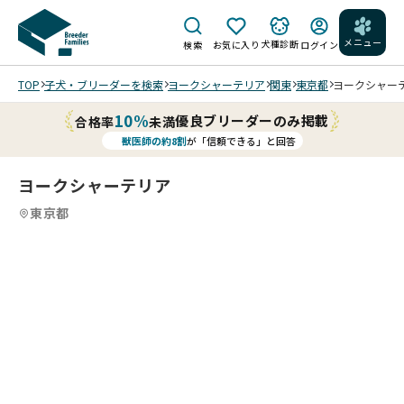
メニュー
犬種診断
検索
お気に入り
ログイン
TOP
子犬・ブリーダーを検索
ヨークシャーテリア
関東
東京都
ヨークシャーテリ
10%
優良ブリーダーのみ掲載
合格率
未満
獣医師の約8割
が「信頼できる」と回答
ヨークシャーテリア
東京都
4
4
4
4
/
/
202
202
202
202
5/1
5/1
5/1
5/1
2/0
2/0
2/0
2/0
5 撮
5 撮
5 撮
5 撮