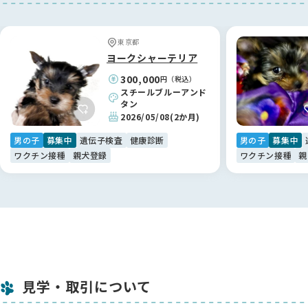
お迎え当初、夫に対して少し警戒心があった際も、鈴木ブリー
ダーから具体的で的確なアドバイスをいただき、今ではすっか
東京都
り家族に溶け込んでいます。お迎えして終わりではなく、いつ
ヨークシャーテリア
でも相談できるプロフェッショナルが後ろにいてくださること
300,000
円（税込）
は、何物にも代えがたい安心感です。鈴木さん、本当にありが
スチールブルーアンド
とうございました！✨
タン
2026/05/08
(2か月)
【BreederFamiliesへ】
男の子
募集中
遺伝子検査
健康診断
男の子
募集中
命の背景まで考えたい方に。真の「優良」が見える場所です🕊️
ワクチン接種
親犬登録
ワクチン接種
親
「自分の迎え方が、ワンちゃんの不幸につながらないようにし
たい」。そんな想いでペットショップや保護犬ビジネスに疑問
を感じていた私たちが、ようやく納得して利用できたのが
BreederFamiliesさんでした。
他のサイトは広告や販売優先の印象が強かったのですが、こち
らは「ミックス犬の繁殖は掲載しない」といった独自の厳しい
基準が明確で、ワンちゃんへのリスペクトを強く感じました📖
見学・取引について
ブリーダーさん紹介の一言一言に温かみがあり、記事を通じて