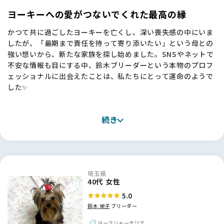
にする中で、何を信じればいいのか悩むことも多かったのです
ヨーキーへの愛がつないでくれた最高の縁
が、BFさんはそんな不安を解消してくれました。
かつて共に過ごしたヨーキーを亡くし、深い喪失感の中にいま
したが、「最期まで責任を持って寄り添いたい」という母との
・情報の透明性： サイト内で取材記事やエピソードをしっかり
強い想いから、新たな家族を探し始めました。SNSやネットで
読み込めたので、鈴木さんの活動内容や親犬の様子が事前に分
不安な情報も目にする中、鈴木ブリーダーという本物のプロフ
かり、安心してご連絡できました。写真でこの子に「一目惚
ェッショナルに出会えたことは、私たちにとって運命のようで
れ」したのも、BFさんで発掘できたおかげです！
した✨
・信頼の架け橋： 審査をクリアした信頼できる方が間に入って
紹介してくれる仕組みは、私のように「人が信頼できないとお
見学に伺った際、何より感動したのは、引退した子やチャンピ
迎えできない」と考える飼い主にとって、大きな支えになりま
続き
オン犬たちがのびのびと、そして愛情たっぷりに育てられてい
す。
る犬舎の空気感です。「ヨーキーという犬種を正しく伝えた
い」という鈴木さんの揺るぎない信念に触れ、この方からお迎
「最後は人柄で決めたい」と思っていた私にとって、鈴木さん
えしたいと心から確信しました。
や吉村さんのような真摯な方々を発掘できるこのサイトは、最
高の出会いの場でした。ありがとうございました！🐾
埼玉県
お迎えまでの約1ヶ月間、毎日のように写真や動画を送ってく
40代 女性
ださったおかげで、天海（あまみ）と乙藤女（おとめ）の成長
5.0
を一緒に見守る幸せな時間を過ごせました。当日いただいた丁
鈴木 栄子
ブリーダー
寧なアドバイスや、憧れの鈴木さんにいただいたサインは一生
の宝物です！お迎えした2頭は驚くほど賢く、トイレも完璧
ヨークシャーテリア