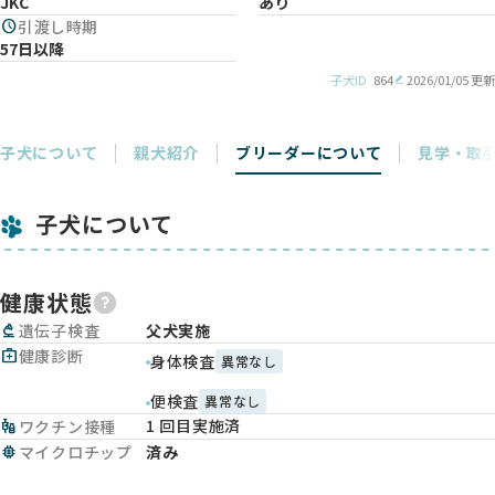
JKC
あり
schedule
引渡し時期
57日以降
子犬ID
864
2026/01/05 更新
子犬について
親犬紹介
ブリーダーについて
見学・取
子犬について
健康状態
biotech
遺伝子検査
父犬実施
medical_services
健康診断
身体検査
異常なし
便検査
異常なし
1 回目実施済
vaccines
ワクチン接種
memory
マイクロチップ
済み