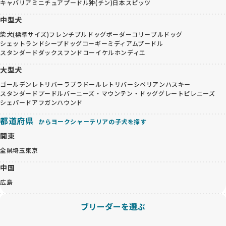
キャバリア
ミニチュアプードル
狆(チン)
日本スピッツ
中型犬
柴犬(標準サイズ)
フレンチブルドッグ
ボーダーコリー
ブルドッグ
シェットランドシープドッグ
コーギー
ミディアムプードル
スタンダードダックスフンド
コーイケルホンディエ
大型犬
ゴールデンレトリバー
ラブラドールレトリバー
シベリアンハスキー
スタンダードプードル
バーニーズ・マウンテン・ドッグ
グレートピレニーズ
シェパード
アフガンハウンド
都道府県
からヨークシャーテリアの子犬を探す
関東
全県
埼玉
東京
中国
広島
ブリーダーを選ぶ