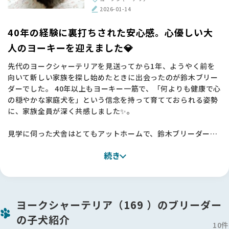
で、愛情深く育てていただいたことが日々伝わってきます🐶💕
2026-01-14
【BreederFamiliesへ】
40年の経験に裏打ちされた安心感。心優しい大
今回、鈴木ブリーダーとの素晴らしいご縁を繋いでくださった
人のヨーキーを迎えました💎
のは、間違いなくBreederFamiliesさんのおかげです。
先代のヨークシャーテリアを見送ってから1年、ようやく前を
単なる仲介サイトではなく、10％という厳しい審査基準を設け
向いて新しい家族を探し始めたときに出会ったのが鈴木ブリー
て「動物福祉」に真正面から取り組む姿勢に深く共感し、ここ
ダーでした。 40年以上もヨーキー一筋で、「何よりも健康で心
なら信頼できると確信して一歩を踏み出すことができました。
の穏やかな家庭犬を」という信念を持って育てておられる姿勢
代表の吉村さんが発信されているメッセージからも、命を扱う
に、家族全員が深く共感しました✨。
ことへの覚悟と誠実さが伝わり、見学時の相談や当日のお立ち
会いを含め、終始あたたかなサポートに支えられました。
見学に伺った犬舎はとてもアットホームで、鈴木ブリーダーが
ワンちゃんたちを本当の家族のように愛し、専門的なケアを尽
日本も諸外国のように、動物たちに優しい国になってほしい。
続き
くしている姿に大きな安心感を覚えました🏠
そんな願いを形にしようとしているBFさんの活動を、これから
地元のサロンの話でも共通点があり、不思議なご縁を感じたの
も心から応援しています。素敵な出会いを本当にありがとうご
も決め手の一つです。
ざいました🌟
今回は子犬ではなく、落ち着いた「少し大人の子」を迎えるこ
ヨークシャーテリア（169 ）のブリーダー
とにしましたが、その落ち着いた品のある佇まいに家族4人満
の子犬紹介
場一致で「この子だ！」と確信しました🐶
10件