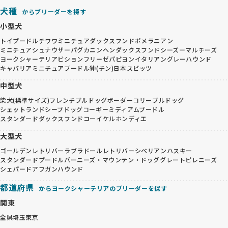
犬種
からブリーダーを探す
小型犬
トイプードル
チワワ
ミニチュアダックスフンド
ポメラニアン
ミニチュアシュナウザー
パグ
カニンヘンダックスフンド
シーズー
マルチーズ
ヨークシャーテリア
ビションフリーゼ
パピヨン
イタリアングレーハウンド
キャバリア
ミニチュアプードル
狆(チン)
日本スピッツ
中型犬
柴犬(標準サイズ)
フレンチブルドッグ
ボーダーコリー
ブルドッグ
シェットランドシープドッグ
コーギー
ミディアムプードル
スタンダードダックスフンド
コーイケルホンディエ
大型犬
ゴールデンレトリバー
ラブラドールレトリバー
シベリアンハスキー
スタンダードプードル
バーニーズ・マウンテン・ドッグ
グレートピレニーズ
シェパード
アフガンハウンド
都道府県
からヨークシャーテリアのブリーダーを探す
関東
全県
埼玉
東京