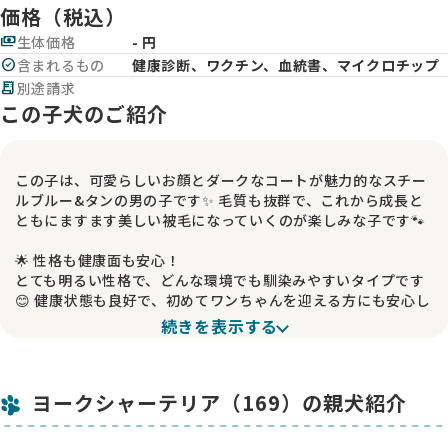
価格（税込）
payments
生体価格
- 円
check_circle
含まれるもの
健康診断、ワクチン、血統書、マイクロチップ
receipt_long
別途請求
この子犬のご紹介
この子は、可愛らしいお顔とダークなコートが魅力的なスチー
ルブルー&タンの男の子です✨ 毛質も抜群で、これから成長と
ともにますます美しい被毛になっていくのが楽しみな子です🐾
🌟 性格も健康面も安心！
とても明るい性格で、どんな環境でも馴染みやすいタイプです
😊 健康状態も良好で、初めてワンちゃんを迎える方にも安心し
ておすすめできる子です。
続きを表示する
この子のお兄ちゃんにあたる前回の男の子が、とても良い成長
を見せてくれたので、今回も同じ組み合わせで生まれてきまし
ヨークシャーテリア（169）の親犬紹介
た。期待どおりの素敵な子に育っています。
ぜひ、この子の魅力を直接感じていただけたら嬉しいです。気