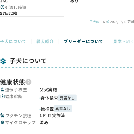
JKC
あり
schedule
引渡し時期
57日以降
子犬ID
169
2025/07/17 更新
子犬について
親犬紹介
ブリーダーについて
見学・取
子犬について
健康状態
biotech
遺伝子検査
父犬実施
medical_services
健康診断
身体検査
異常なし
便検査
異常なし
1 回目実施済
vaccines
ワクチン接種
memory
マイクロチップ
済み