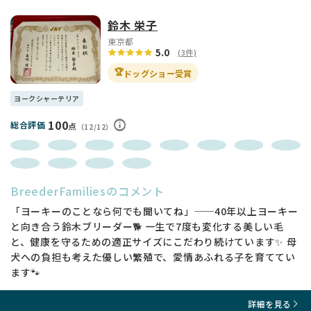
鈴木 栄子
東京都
5.0
(3件)
🏆
ドッグショー受賞
ヨークシャーテリア
100
総合評価
点
（12/12）
BreederFamiliesのコメント
「ヨーキーのことなら何でも聞いてね」──40年以上ヨーキー
と向き合う鈴木ブリーダー🐕 一生で7度も変化する美しい毛
と、健康を守るための適正サイズにこだわり続けています✨ 母
犬への負担も考えた優しい繁殖で、愛情あふれる子を育ててい
ます🐾
詳細を見る