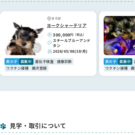
お迎え当初、夫に対して少し警戒心があった際も、鈴木ブリー
ダーから具体的で的確なアドバイスをいただき、今ではすっか
東京都
り家族に溶け込んでいます。お迎えして終わりではなく、いつ
ヨークシャーテリア
でも相談できるプロフェッショナルが後ろにいてくださること
300,000
円（税込）
は、何物にも代えがたい安心感です。鈴木さん、本当にありが
スチールブルーアンド
とうございました！✨
タン
2026/05/08
(3か月)
【BreederFamiliesへ】
男の子
募集中
遺伝子検査
健康診断
男の子
募集中
命の背景まで考えたい方に。真の「優良」が見える場所です🕊️
ワクチン接種
親犬登録
ワクチン接種
親
「自分の迎え方が、ワンちゃんの不幸につながらないようにし
たい」。そんな想いでペットショップや保護犬ビジネスに疑問
を感じていた私たちが、ようやく納得して利用できたのが
BreederFamiliesさんでした。
他のサイトは広告や販売優先の印象が強かったのですが、こち
らは「ミックス犬の繁殖は掲載しない」といった独自の厳しい
基準が明確で、ワンちゃんへのリスペクトを強く感じました📖
見学・取引について
ブリーダーさん紹介の一言一言に温かみがあり、記事を通じて