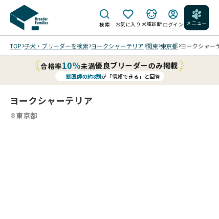
メニュー
犬種診断
検索
お気に入り
ログイン
TOP
子犬・ブリーダーを検索
ヨークシャーテリア
関東
東京都
ヨークシャーテリ
10%
優良ブリーダーのみ掲載
合格率
未満
獣医師の約8割
が「信頼できる」と回答
ヨークシャーテリア
東京都
4
4
4
4
/
/