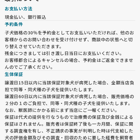
お支払い方法
現金払い、銀行振込
予約条件
子犬価格の30％を予約金としてお支払いいただければ、他のお
客様からのお問い合わせを受け付けせず、商談中の状態へと切
り替えさせていただきます。
残金につきましては引き渡し日当日にお支払いください。
お客様都合によるキャンセルの場合、予約金はご返金できませ
んのでご了承ください。
生体保証
譲渡日15日以内に当該保証対象犬が病死した場合、全額当店負
担で同等・同犬種の子犬を提供いたします。
譲渡日60日以内に当該保証対象犬が病死した場合、販売価格の
２分の１のご負担で、同等・同犬種の子犬を提供いたします。
なお、獣医師にかかる前にまず当店にご一報ください。
保証は代犬の提供を行なうもので治療費の保証及び金銭による
保証はされません。販売者は保証終了後も一カ月間、保証に関
する調査権を有し、不正請求の事実が判明した時は代支給した
犬の評価金額及びその調査・回収のために要した経費を飼育者