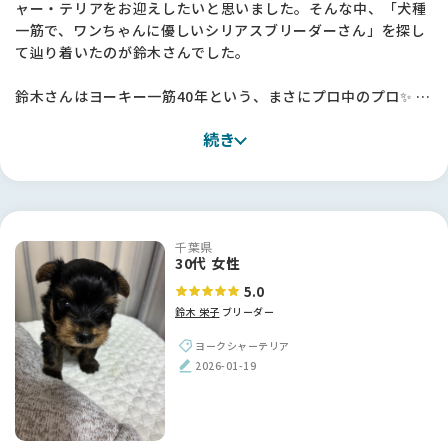
ャー・テリアをお迎えしたいと思いました。そんな中、「犬種
一筋で、ワンちゃんに優しいシリアスブリーダーさん」を探し
て辿り着いたのが鈴木さんでした。
鈴木さんはヨーキー一筋40年という、まさにプロ中のプロ✨ ス
タンダードを大切にされており、無理なミックスやサイズ改変
続き
などがない「本物のヨーキー」を育てていらっしゃいます。親
犬や子犬の説明が本当に丁寧で、鈴木さんの真摯な姿勢が伝わ
ってきました。
幸いうちから車で15〜20分ほどと家が近かったことも、何かあ
千葉県
った時に相談できるという大きな安心感に繋がりました。正
30代 女性
直、ブリーダーさんの犬舎を訪ねるのは少し勇気がいります
5.0
が、鈴木さんのような信頼できる方に出会えて本当によかった
鈴木 栄子
ブリーダー
です。一目惚れした子の「犬質の良さ」は、やはりこの道40年
のこだわりがあってこそだと実感しました！
ヨークシャーテリア
2026-01-19
【BreederFamiliesへ】
次の子を迎えるにあたって色々なサイトを見ていましたが、情
報が多すぎて何が正しいのか判断に迷うことも多かったです。
特にコロナ禍を経て状況が変わり、乱繁殖などのニュースも目