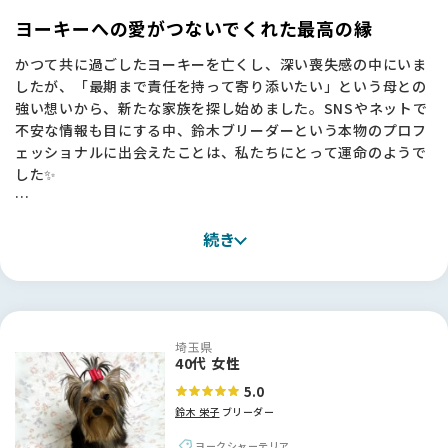
にする中で、何を信じればいいのか悩むことも多かったのです
ヨーキーへの愛がつないでくれた最高の縁
が、BFさんはそんな不安を解消してくれました。
かつて共に過ごしたヨーキーを亡くし、深い喪失感の中にいま
したが、「最期まで責任を持って寄り添いたい」という母との
・情報の透明性： サイト内で取材記事やエピソードをしっかり
強い想いから、新たな家族を探し始めました。SNSやネットで
読み込めたので、鈴木さんの活動内容や親犬の様子が事前に分
不安な情報も目にする中、鈴木ブリーダーという本物のプロフ
かり、安心してご連絡できました。写真でこの子に「一目惚
ェッショナルに出会えたことは、私たちにとって運命のようで
れ」したのも、BFさんで発掘できたおかげです！
した✨
・信頼の架け橋： 審査をクリアした信頼できる方が間に入って
紹介してくれる仕組みは、私のように「人が信頼できないとお
見学に伺った際、何より感動したのは、引退した子やチャンピ
迎えできない」と考える飼い主にとって、大きな支えになりま
続き
オン犬たちがのびのびと、そして愛情たっぷりに育てられてい
す。
る犬舎の空気感です。「ヨーキーという犬種を正しく伝えた
い」という鈴木さんの揺るぎない信念に触れ、この方からお迎
「最後は人柄で決めたい」と思っていた私にとって、鈴木さん
えしたいと心から確信しました。
や吉村さんのような真摯な方々を発掘できるこのサイトは、最
高の出会いの場でした。ありがとうございました！🐾
埼玉県
お迎えまでの約1ヶ月間、毎日のように写真や動画を送ってく
40代 女性
ださったおかげで、天海（あまみ）と乙藤女（おとめ）の成長
5.0
を一緒に見守る幸せな時間を過ごせました。当日いただいた丁
鈴木 栄子
ブリーダー
寧なアドバイスや、憧れの鈴木さんにいただいたサインは一生
の宝物です！お迎えした2頭は驚くほど賢く、トイレも完璧
ヨークシャーテリア