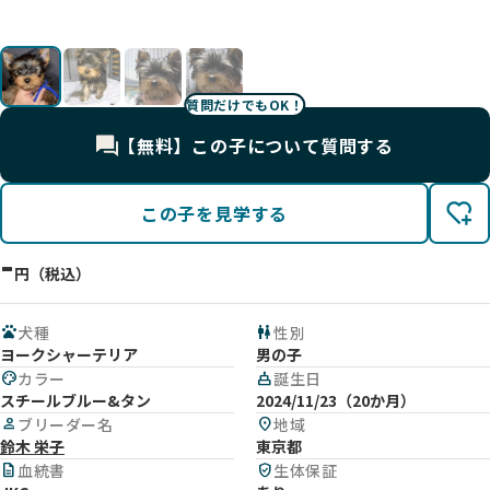
質問だけでもOK！
【無料】この子について質問する
この子を見学する
-
円（税込）
pets
犬種
wc
性別
ヨークシャーテリア
男の子
palette
カラー
cake
誕生日
スチールブルー&タン
2024/11/23（20か月）
person
ブリーダー名
location_on
地域
鈴木 栄子
東京都
description
血統書
verified_user
生体保証