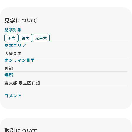
鈴木ブリーダーさんの誠実なお人柄を知ることができたのも、
このサイトのおかげです。
見学について
ただ可愛い子犬を売るのではなく、「人と犬の幸せな未来」を
真剣に考えてつないでくれるサービスだと思います。命の行方
見学対象
まで大切に考えたい方に、ぜひ知っていただきたいサイトで
子犬
親犬
兄弟犬
す。心から感謝しています🙏
見学エリア
犬舎見学
オンライン見学
可能
場所
東京都 足立区花畑
コメント
取引について