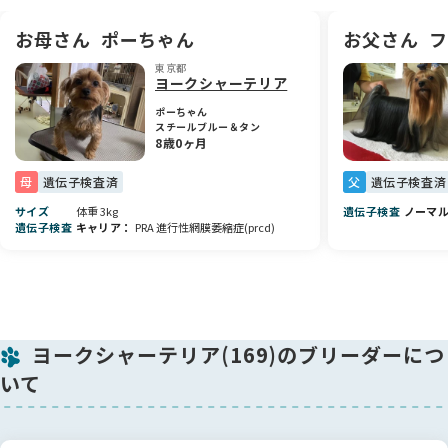
になることがあれば、お気軽にご相談ください✨
お母さん
ポーちゃん
お父さん
フ
東京都
ヨークシャーテリア
ポーちゃん
スチールブルー＆タン
8歳0ヶ月
母
遺伝子検査済
父
遺伝子検査済
サイズ
体重 3kg
遺伝子検査
ノーマ
遺伝子検査
キャリア
PRA 進行性網膜萎縮症(prcd)
ヨークシャーテリア(169)のブリーダーにつ
いて