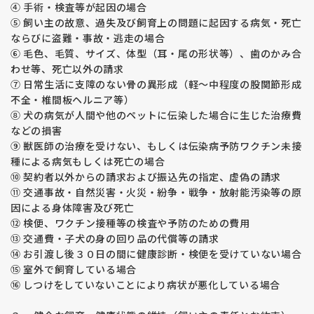
④ 手術・検査等が起因の場合
られます。
⑤ 飼い主の故意、過失及び飼育上の問題に起因する病気・死亡
福田ブリーダーの両親犬は1才時にアレルギー検査をして数値
の確認をしています。
ならびに盗難・事故・逃走の場合
若年で数値が高い子は将来発症する可能性がある、親子で体質
⑥ 毛色、毛質、サイズ、体型（耳・尾の形状等）、歯のかみ合
が似ることもあるため、数値の高い子の繁殖はしていません。
わせ等、死亡以外の請求
⑦ 日常生活に支障のない骨の異形成（軽～中程度の股関節形成
【外耳炎】
不全・椎間板ヘルニア等）
外耳炎についても親子の体質が似ますので、耳の弱い子の繁殖
⑧ 犬の病気が人間や他のペットに伝染した場合に生じた治療費
はしておりません。
などの損害
⑨ 獣医師の治療を受けない、もしくは伝染病予防ワクチン未接
【prcd-ＰＲＡ、ＰＲＡ１、ＰＲＡ２】
種による病気もしくは死亡の場合
福田ブリーダーの親犬たちは全頭検査済み、生まれてくる子犬
⑩ 契約者以外からの請求および振込先の指定、虚偽の請求
たちはprcd-ＰＲＡ、ＰＲＡ１、ＰＲＡ２を発症しない掛け合
わせで繁殖をしています。
⑪ 交通事故・自然災害・火災・紛争・戦争・放射能汚染等の原
ゴールデン・レトレバーのprcd-ＰＲＡ、ＰＲＡ１、ＰＲＡ２
因による身体障害及び死亡
（ラブラドールはprcd-ＰＲＡのみ）は遺伝病です。
⑫ 検便、ワクチン接種等の検査や予防のための費用
ＰＲＡは進行性網膜委縮症という病気で目が見えなくなってし
⑬ 交通費・子犬の身の回り品の代償等の請求
まう病気です。治療方法はありません。
⑭ お引渡し後３０日の間に健康診断・検便を受けていない場合
⑮ 室外で飼育している場合
【運動誘発性虚脱 （EIC）】
⑯ しつけをしていないことにより病状が悪化している場合
福田ブリーダーの親犬たち（ラブラドールのみ）は全頭検査済
み、生まれてくる子犬たちはEICを発症しない掛け合わせで繁