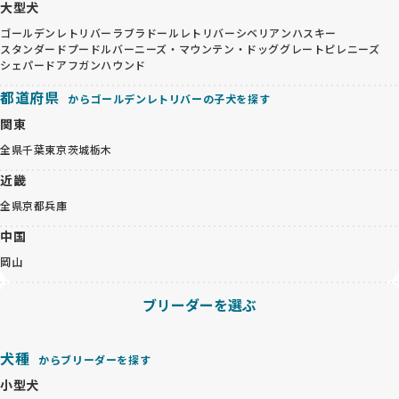
大型犬
ゴールデンレトリバー
ラブラドールレトリバー
シベリアンハスキー
スタンダードプードル
バーニーズ・マウンテン・ドッグ
グレートピレニーズ
シェパード
アフガンハウンド
都道府県
からゴールデンレトリバーの子犬を探す
関東
全県
千葉
東京
茨城
栃木
近畿
全県
京都
兵庫
中国
岡山
ブリーダーを選ぶ
犬種
からブリーダーを探す
小型犬