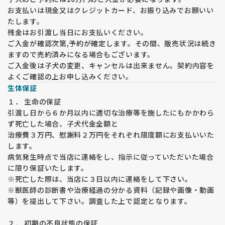
福田ブリーダーは両親から受け継ぐマイナス要因は出来る限り
お支払いは現金又はクレジットカード、お振り込みでお願いい
少なくする取り組みを10年以上行ってきています。
たします。
子犬と飼育してくださる飼い主様の不安や負担をできる限り少
残金はお引渡し当日にお支払いください。
なくできるよう、努力しています。
ご入金が確認次第,予約が確定します。その間、販売状況は続き
ますので売約済みになる場合もございます。
【股関節形成不全】
福田ブリーダーでは両親犬の股関節の状態をＪＡＨＤという検
ご入金後は子犬の変更、キャンセルは出来ません。契約内容を
査機関で検査を受けています。両親を調べ始めて10年経ちます
よくご確認の上お申し込みください。
が、非常に良好な結果が出ており、ケンネルで残した子に発症
生体保証
する子犬が激減しています。お客様のご好意で頂く結果もケン
１． 生命の保証
ネルの子よりも良いスコアが出ています。
引渡し日から６か月以内に適切な治療等を施したにもかかわら
このことから、少なくとも両親犬を検査している繁殖は安全度
ず死亡した場合、子犬代金全額と
が増す。また、気を付けて育てた子は家庭犬の方が結果がよく
治療費３万円、慰謝料２万円をそれぞれ限度額にお支払いいた
なると言えます。
環境により悪くなる例としては階段での生活、コンクリートで
します。
の運動、登山・マラソン・自転車並走などの長時間の強い運
病気発生時点で当店に連絡をし、指示に従っていただいた場合
動、肥満、運動不足などが考えられます。
に限り保証いたします。
また、日本の現状は良い状態でない犬が非常に多いことも経験
※死亡した際は、当店に３日以内に連絡をして下さい。
からわかりました。
※獣医師の診断書や治療経過の分かる資料（記録や画像・動画
子犬を購入の際は両親や近親犬の情報のある子犬を選ばれるこ
等）を提出して下さい。調査した上で認定となります。
とをお勧めします。
股関節形成不全とはゴールデン・ラブラドールに多い遺伝性の
２． 初期の不良状態の保証