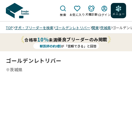
メニュー
犬種診断
検索
お気に入り
ログイン
TOP
子犬・ブリーダーを検索
ゴールデンレトリバー
関東
茨城県
ゴールデンレ
10%
優良ブリーダーのみ掲載
合格率
未満
獣医師の約8割
が「信頼できる」と回答
ゴールデンレトリバー
茨城県
4
4
4
4
/
/