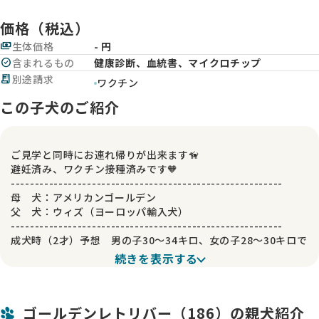
価格（税込）
payments
生体価格
- 円
check_circle
含まれるもの
健康診断、血統書、マイクロチップ
receipt_long
別途請求
ワクチン
この子犬のご紹介
ご見学と同時にお連れ帰りが出来ます🦮
避妊済み、ワクチン接種済みです🧡
---------------------------------------------------------
母 犬：アメリカンゴールデン
父 犬：ウィズ（ヨーロッパ輸入犬）
---------------------------------------------------------
成犬時（2才）予想 男の子30～34キロ、女の子28～30キロで
す。
続きを表示する
---------------------------------------------------------
代金に含まれているもの
● 子犬の生命保証（初期不良30日、生命保証6か月）
ゴールデンレトリバー（186）の親犬紹介
● 健康診断書