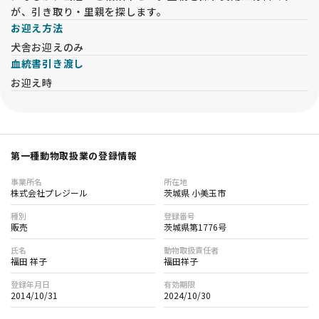
が、引き取り・里親を探します。
金の全額を返金致します。
現状では健康に見える子犬でも成長と共に疾患が現れる場合が
お迎え方法
あります。福田ブリーダーでは生命保証を長期間に設定し、お
犬舎お迎えのみ
客様に安心してお迎え頂けるようにしております。
血統書引き渡し
お迎え時
★★★大切にしていること★★★
子犬はすべて福田ブリーダーがしっかりと大切に育てた子犬で
す。
子犬たちは母親の愛情をたっぷり受け、兄弟と遊び、幼い時か
ら人からの愛情も与えて明るくてフレンドリーな性格に育てお
り、誰からも愛される性格の良い子犬、健康・健全な子犬をお
第一種動物取扱業の登録情報
客様・ご家族にお譲りできるよう心がけています。
子犬ちゃんと飼い主様がレトリバーライフを楽しんで頂けるよ
事業所名
所在地
株式会社プレジール
茨城県 小美玉市
う生涯にわたりサポートしていきます。
両親犬は股関節形成不全検査、ＰＲＡ遺伝子検査、ＥＩＣ遺伝
種別
登録番号
子検査、ブルセラ症抗体検査、狂犬病予防接種、混合ワクチン
販売
茨城県第1776号
接種、フィラリア予防薬、検便を定期的に受けて、安心・安全
氏名
動物取扱責任者
な繁殖を心がけています。
福田 祥子
福田祥子
また、母体の健康を考え生涯出産は6回まで、５才以降の出産
はしません。（４才中引退）
登録年月日
有効期限
2014/10/31
2024/10/30