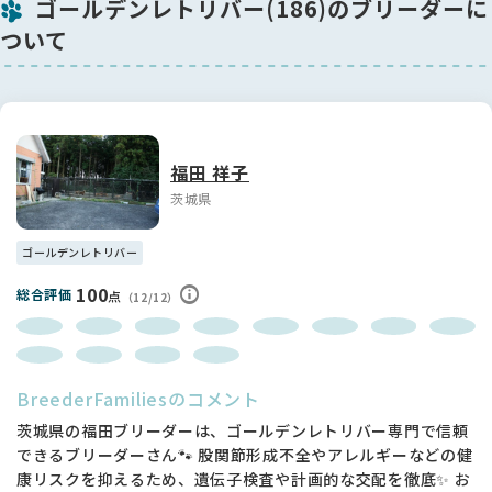
ゴールデンレトリバー(186)のブリーダーに
-----------------------------------------------------
ついて
【股関節形成不全について】
この子に股関節に異常はありません。
スコア Aランク（右３・左３）
※数字が低ければ低いほど理想の股関節です(片足0~45）
福田 祥子
★股関節形成不全は遺伝病です。 複雑に関わりあう遺伝子によ
って発病します。
茨城県
福田ブリーダーはこの病気に向き合い10年以上になりますが、
両親を検査することによって発病を大幅に抑制することを実
ゴールデンレトリバー
感、経験しています。
評価を受けていない犬の繁殖は実態が分からないため、非常に
100
総合評価
点
（12/12）
不安定ですので両親が検査を受けているワンちゃんを購入する
ことを強くお勧めします。
★現在、福田ブリーダーでは100頭に1頭程度に重度の股関節形
成不全が出る傾向にあります。 残念なことに全く発症しないと
いう状況には至っておりません。
BreederFamiliesのコメント
★手術が必要になった場合の治療費は片足50万円以上と高額に
茨城県の福田ブリーダーは、ゴールデンレトリバー専門で信頼
なります。ペット保険などの加入をご検討ください。
できるブリーダーさん🐾 股関節形成不全やアレルギーなどの健
★生後2か月の頃は股関節に異常があるか判断をすることが出
康リスクを抑えるため、遺伝子検査や計画的な交配を徹底✨ お
来ません。大変申し訳ありませんが、股関節形成不全に対して