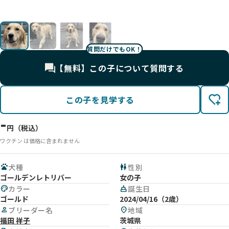
質問だけでもOK！
【無料】この子について質問する
この子を見学する
-
円（税込）
ワクチン は価格に含まれません
pets
犬種
wc
性別
ゴールデンレトリバー
女の子
palette
カラー
cake
誕生日
ゴールド
2024/04/16（2歳）
person
ブリーダー名
location_on
地域
福田 祥子
茨城県