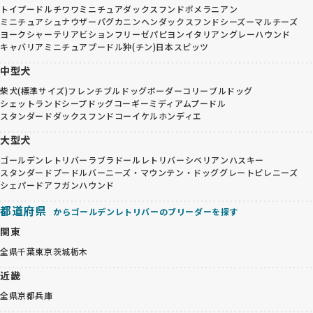
トイプードル
チワワ
ミニチュアダックスフンド
ポメラニアン
ミニチュアシュナウザー
パグ
カニンヘンダックスフンド
シーズー
マルチーズ
ヨークシャーテリア
ビションフリーゼ
パピヨン
イタリアングレーハウンド
キャバリア
ミニチュアプードル
狆(チン)
日本スピッツ
中型犬
柴犬(標準サイズ)
フレンチブルドッグ
ボーダーコリー
ブルドッグ
シェットランドシープドッグ
コーギー
ミディアムプードル
スタンダードダックスフンド
コーイケルホンディエ
大型犬
ゴールデンレトリバー
ラブラドールレトリバー
シベリアンハスキー
スタンダードプードル
バーニーズ・マウンテン・ドッグ
グレートピレニーズ
シェパード
アフガンハウンド
都道府県
からゴールデンレトリバーのブリーダーを探す
関東
全県
千葉
東京
茨城
栃木
近畿
全県
京都
兵庫