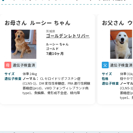
● 血統証明書
おすすめ品
● 今食べているドッグフード 15キロ（1ヵ月分） 17,000
お母さん
ルーシー ちゃん
お父さん
ウ
円
茨城県
ゴールデンレトリバー
---------------------------------------------------------
ルーシー ちゃん
ゴールド
販売の条件
7歳10ヶ月
● 室内で飼育していただくこと。
母
遺伝子検査済
父
遺伝子検査済
-----------------------------------------------------
サイズ
体重 24kg
サイズ
体重 31k
遺伝子検査
ノーマル
CL セロイドリポフスチン症
性格
穏やかで
健康状態
(CLN5-1)、DM 変性性脊髄症、PRA 進行性網膜
遺伝子検査
ノーマ
すこぶる良好です！
萎縮症(prcd)、vWD フォンヴィレブランド病
(CLN5
type1、魚鱗癬、骨形成不全症、緑内障
萎縮症(p
----------------------------------------------------
type1
性格・容姿
優しく接してくれる穏やかな子です
毎日、ブラッシングと甘噛み、飛びつきをしない習慣にしてい
ます。