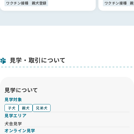
骨形成不全症（ゴールデンレトリバー系）
ワクチン接種
親犬登録
ワクチン接種
親
進行性網膜桿体-錐体変性症 (prcd PRA)
骨格形成異常／骨異形成症２(中程度不均衡型小犬症)
コートカラー・形質（各犬種対象遺伝子）
－－－－－－－－－－－－－－－－－－－－－－－－－－－－
－－－－
★★★ご見学 ★★★
・水～金は13：30、土日は10：30、13：30のいずれかでご予
見学・取引について
約下さい。月・火はお休みです。
・年末年始は見学休まずお受けできます。
・ご都合が合わないお客様はご相談ください。
・それ以外の時間は成犬・子犬のお世話やケアの時間になって
いますので時間内のご見学にご協力ください。
見学について
・販売中の子犬と両親は全てご見学頂けます。引退、ケガ等で
ご覧いただけないことが稀にあります。
見学対象
・掲載中の子犬の中でどの子にするか悩まれているようでした
子犬
親犬
兄弟犬
ら、お問い合わせの際にその旨ご記載ください。
・お日にちと時間帯をお知らせください。電話でのやり取りを
見学エリア
ご希望の場合はその旨をお知らせください。
犬舎見学
・衛生面からペットショップや他犬舎を見学したお客様は日を
オンライン見学
改めてお越しください。