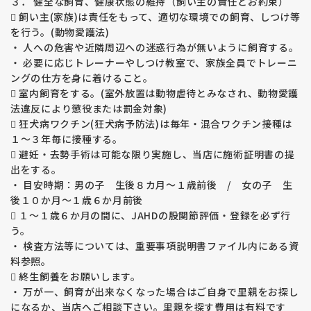
３． 健全な飼育、健康状態の維持（飼い主の責任とお約束）
殖をしています。
 飼い主(家族)は責任をもって、適切な環境での飼育、しつけ等
ラブラドル・レトレバーの運動誘発性虚脱（EIC）は遺伝病で
す。
を行う。(動物愛護法)
激しい運動で虚脱が誘発され、四肢が硬直して動かなくなって
・ 人への危害や近隣周辺への迷惑行為が無いように飼育する。
しまう、力が入らなくなってしまいます。運動を中止すると虚
・ 必要に応じトレーナーやしつけ教室で、家族全員でトレーニ
脱から回復します。治療方法はありません。
ングの仕方を身に着けること。
 室内飼育をする。(室外放置は動物虐待とみなされ、動物愛護
【変性性脊髄症 （ＤＭ）】
法違反により懲役または罰金対象)
福田ブリーダーの親犬たちは全頭検査済み、生まれてくる子犬
 狂犬病ワクチン(狂犬病予防法)は毎年・混合ワクチン接種は
たちはＤＭを発症しない掛け合わせで繁殖をしています。
１～３年毎に接種する。
変性性脊髄症 （ＤＭ）は遺伝病です。
 避妊・去勢手術は可能な限り実施し、当店に施術証明書の提
発病すると後足の自由が利かなくなり歩行が困難になります。
出をする。
発病から３年程かけて進行し、後足、前足、呼吸の順に自由が
利かなくなり死亡してしまします。
・ 目安時期：男の子 生後８カ月～１歳前後 / 女の子 生
治療法は見つかっていません。
後１０か月～１歳６か月前後
 １～１歳６か月の間に、JAHDの股関節評価・登録を必ず行
【その他の遺伝疾患】
う。
フォンビルブランド病、ナルコレプシー病等の
・ 検査方法等については、重要事項説明書ファイル内にある資
ゴールデンは５項目、ラブラドールは１３項目（２０１６年現
料参照。
在）を検査しています。
 終生飼養をお願いします。
・ 万が一、飼育が出来なくなった場合はご自身で里親をお探し
★★★ 6か月の生命保証 ★★★
になるか、当店へご相談下さい。里親を探す費用は有料です
お引渡しから6か月間に病気で死亡してしまった場合、子犬代