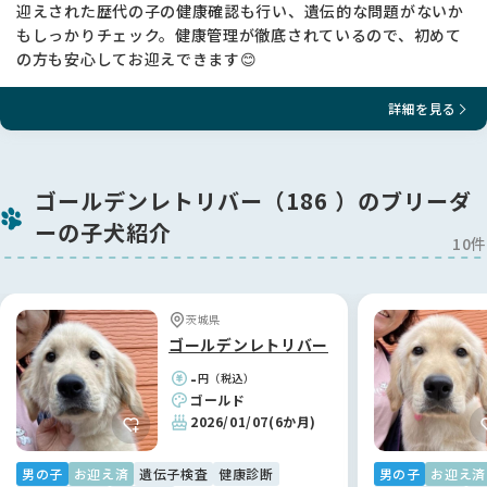
迎えされた歴代の子の健康確認も行い、遺伝的な問題がないか
保証はしておりません。
もしっかりチェック。健康管理が徹底されているので、初めて
★成長期の生後4か月～5か月に歩行の違和感がありましたら、
整形外科専門医の診察をお勧めします。骨頭や臼蓋（きゅうが
の方も安心してお迎えできます😊
い）を人工物にしなくてもよい治療法があります。
詳細を見る
--------------------------------------------------------------
------
【単一遺伝子疾患検査について】
ゴールデンレトリバー（186 ）のブリーダ
★両親の遺伝子検査の結果から、子犬は下記の11項目に於い
ーの子犬紹介
て、発症しません。
10件
（検査機関：オリベット
https://orivet.jp/%e3%81%8b%e8%a1%8c/）
神経セロイドリポフスチン症 NCL（CL症）（ゴールデンレトリ
茨城県
バー系）
ゴールデンレトリバー
先天性眼奇形（ゴールデンレトリバー）
-
円（税込）
変性ミエロパチー/変性性脊髄症 栄養障害性表皮水疱症（ゴー
ゴールド
ルデンレトリバー系）
2026/01/07
(6か月)
汎進行性網膜萎縮症 PRA 1 （ゴールデンレトリバー系）
汎進行性網膜萎縮症 PRA 2 （ゴールデンレトリバー系）
魚鱗癬（ゴールデンレトリバー系）
男の子
お迎え済
遺伝子検査
健康診断
男の子
お迎え済