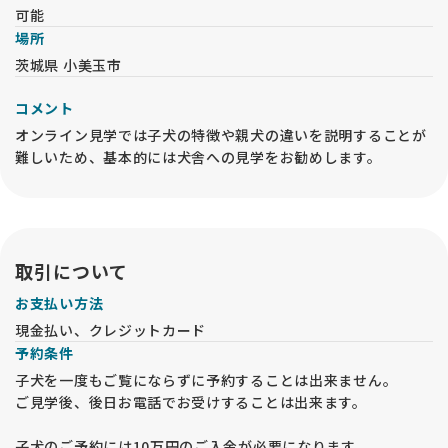
可能
★★★お問い合わせの際のお願い★★★
場所
ご要望の中で”毛色が薄め、濃いめ”、”小さめ、大きめ”などの
茨城県 小美玉市
内容が多くみられますが、人ぞれぞれで感じ方が違いますので
できるだけ具体的に説明頂けると助かります。
コメント
また、”おとなしい子”、”おっとりした子”、”ほえない子”とい
オンライン見学では子犬の特徴や親犬の違いを説明することが
うご要望もありますが、子犬ですので大人しい子は居りませ
ん。子犬は元気に遊ぶものですので大人しいほうが問題がある
難しいため、基本的には犬舎への見学をお勧めします。
ことも考えられます。
両親の性格から予想することはできますが、生活環境やしつけ
の仕方によって思ったような育ち方をしないこともあるという
ことをご了承ください。
取引について
大型飼養経験のない方は、子犬購入前に犬舎及び成犬見学をお
勧めいたします。
お支払い方法
大型犬は、小中型犬と飼養環境やご用意する用品等が異なりま
現金払い、クレジットカード
す。
予約条件
生活環境によっては、子犬を受け入れてから飼養が難しい環境
であることが分かったり、環境の工夫が必要になり慌ててしま
子犬を一度もご覧にならずに予約することは出来ません。
う場合も少なくありません。
ご見学後、後日お電話でお受けすることは出来ます。
★★★ 遺伝疾患・疾病予防への取り組み★★★
子犬のご予約には10万円のご入金が必要になります。