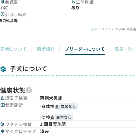
description
血統書
verified_user
生体保証
JKC
あり
schedule
引渡し時期
57日以降
子犬ID
186
2025/04/10 更新
子犬について
親犬紹介
ブリーダーについて
見学・取
子犬について
健康状態
biotech
遺伝子検査
両親犬実施
medical_services
健康診断
身体検査
異常なし
便検査
異常なし
1 回目実施済
vaccines
ワクチン接種
memory
マイクロチップ
済み