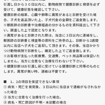
関節の病気です。重度の場合、脱臼したり神経を圧迫して痛み
引渡し日から３０日以内に、動物病院で健康診断と検便を必ず
が出るため歩くことが困難になる恐れがあります。
受けて、健康状態を確認して下さい。
根治する方法は無く、外科的手術になると、治療費は高額にな
ります。何よりワンちゃんは一生痛みに耐えながら生きること
健康診断の結果、心臓や肺等に異常があると診断を受けた場
になります。
合、子犬を返品頂いた上、子犬代金の全額をご返金致します。
股関節形成不全の発症の要因は７０％が遺伝的要因・残り３
※獣医師の診断書や治療経過の分かるものを資料提出して下さ
０％は環境要因と言われており、両親を検査することは生まれ
い。調査した上で認定となります。
てくる子犬の遺伝子をコントロールする意味で大変重要な意味
※異常があると診断された際は、当店に３日以内に連絡をし、
を持っています。
獣医師の診断書と検査等の資料をご持参の上、診断から2週間
両親の説明部分に表示されている数字はＪＡＨＤのスコアで、
以内に当店へ子犬をご返却して頂きます。その後、当店かかり
片側０～４５まであり、数字が小さいほど良い関節を表してま
つけ動物病院で診断をし、確定した上でご返金致します。
す。
※お客様が支払った医療費、交通費、ペット用品等は保証いた
福田ブリーダーの平均値は片側６でブリーディングラインを１
しません。当方に合意なく治療を行わないで下さい。
３以下と決めリスクを下げる取り組みをしています。
親兄弟で追えるラインもありますのでより安心なラインをお求
※健康診断はお引渡し前に受けている健康診断と同等のものと
めになりたい方はご相談ください。
します。異常が無い時、連絡は不要です。
子犬は成長期であるため現時点で関節の状態を診断することは
できません。環境要因で発症することもありますので飼育環境
■ 1、2の項目を保証できない事項
や運動、体重管理を飼い主様が管理していただく必要がありま
① 病気・死亡を発見後、３日以内に当店まで連絡がなされなか
す。
った場合
② 当方に合意なく治療を行った場合。
【アレルギー・アトピー性皮膚炎】
③ 病名・死亡原因が不明・未記載の場合
最近アレルギーやアトピー性皮膚炎を発症している子が多く見