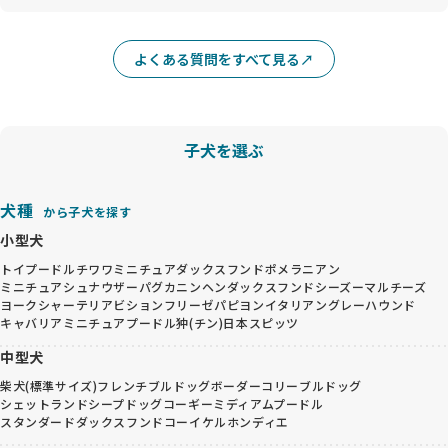
よくある質問をすべて見る
子犬を選ぶ
犬種
から子犬を探す
小型犬
トイプードル
チワワ
ミニチュアダックスフンド
ポメラニアン
ミニチュアシュナウザー
パグ
カニンヘンダックスフンド
シーズー
マルチーズ
ヨークシャーテリア
ビションフリーゼ
パピヨン
イタリアングレーハウンド
キャバリア
ミニチュアプードル
狆(チン)
日本スピッツ
中型犬
柴犬(標準サイズ)
フレンチブルドッグ
ボーダーコリー
ブルドッグ
シェットランドシープドッグ
コーギー
ミディアムプードル
スタンダードダックスフンド
コーイケルホンディエ