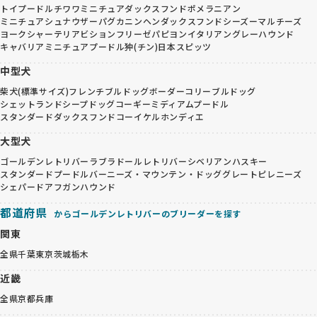
トイプードル
チワワ
ミニチュアダックスフンド
ポメラニアン
ミニチュアシュナウザー
パグ
カニンヘンダックスフンド
シーズー
マルチーズ
ヨークシャーテリア
ビションフリーゼ
パピヨン
イタリアングレーハウンド
キャバリア
ミニチュアプードル
狆(チン)
日本スピッツ
中型犬
柴犬(標準サイズ)
フレンチブルドッグ
ボーダーコリー
ブルドッグ
シェットランドシープドッグ
コーギー
ミディアムプードル
スタンダードダックスフンド
コーイケルホンディエ
大型犬
ゴールデンレトリバー
ラブラドールレトリバー
シベリアンハスキー
スタンダードプードル
バーニーズ・マウンテン・ドッグ
グレートピレニーズ
シェパード
アフガンハウンド
都道府県
からゴールデンレトリバーのブリーダーを探す
関東
全県
千葉
東京
茨城
栃木
近畿
全県
京都
兵庫