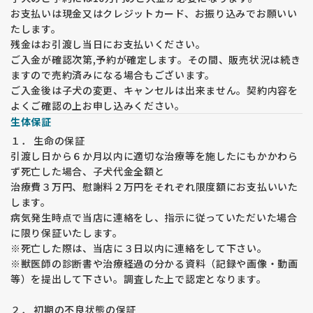
ん。子犬は元気に遊ぶものですので大人しいほうが問題がある
お支払いは現金又はクレジットカード、お振り込みでお願いい
ことも考えられます。
たします。
両親の性格から予想することはできますが、生活環境やしつけ
残金はお引渡し当日にお支払いください。
の仕方によって思ったような育ち方をしないこともあるという
ご入金が確認次第,予約が確定します。その間、販売状況は続き
ことをご了承ください。
ますので売約済みになる場合もございます。
大型飼養経験のない方は、子犬購入前に犬舎及び成犬見学をお
ご入金後は子犬の変更、キャンセルは出来ません。契約内容を
勧めいたします。
よくご確認の上お申し込みください。
大型犬は、小中型犬と飼養環境やご用意する用品等が異なりま
生体保証
す。
１． 生命の保証
生活環境によっては、子犬を受け入れてから飼養が難しい環境
引渡し日から６か月以内に適切な治療等を施したにもかかわら
であることが分かったり、環境の工夫が必要になり慌ててしま
ず死亡した場合、子犬代金全額と
う場合も少なくありません。
治療費３万円、慰謝料２万円をそれぞれ限度額にお支払いいた
★★★ 遺伝疾患・疾病予防への取り組み★★★
します。
福田ブリーダーは両親から受け継ぐマイナス要因は出来る限り
病気発生時点で当店に連絡をし、指示に従っていただいた場合
少なくする取り組みを10年以上行ってきています。
に限り保証いたします。
子犬と飼育してくださる飼い主様の不安や負担をできる限り少
※死亡した際は、当店に３日以内に連絡をして下さい。
なくできるよう、努力しています。
※獣医師の診断書や治療経過の分かる資料（記録や画像・動画
等）を提出して下さい。調査した上で認定となります。
【股関節形成不全】
福田ブリーダーでは両親犬の股関節の状態をＪＡＨＤという検
２． 初期の不良状態の保証
査機関で検査を受けています。両親を調べ始めて10年経ちます