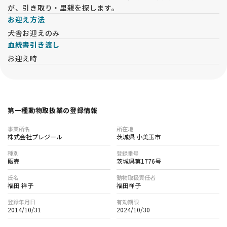
が、引き取り・里親を探します。
福田ブリーダーの親犬たちは全頭検査済み、生まれてくる子犬
たちはＤＭを発症しない掛け合わせで繁殖をしています。
お迎え方法
変性性脊髄症 （ＤＭ）は遺伝病です。
犬舎お迎えのみ
発病すると後足の自由が利かなくなり歩行が困難になります。
血統書引き渡し
発病から３年程かけて進行し、後足、前足、呼吸の順に自由が
お迎え時
利かなくなり死亡してしまします。
治療法は見つかっていません。
【その他の遺伝疾患】
フォンビルブランド病、ナルコレプシー病等の
ゴールデンは５項目、ラブラドールは１３項目（２０１６年現
第一種動物取扱業の登録情報
在）を検査しています。
事業所名
所在地
株式会社プレジール
茨城県 小美玉市
★★★ 6か月の生命保証 ★★★
お引渡しから6か月間に病気で死亡してしまった場合、子犬代
種別
登録番号
金の全額を返金致します。
販売
茨城県第1776号
現状では健康に見える子犬でも成長と共に疾患が現れる場合が
氏名
動物取扱責任者
あります。福田ブリーダーでは生命保証を長期間に設定し、お
福田 祥子
福田祥子
客様に安心してお迎え頂けるようにしております。
登録年月日
有効期限
2014/10/31
2024/10/30
★★★大切にしていること★★★
子犬はすべて福田ブリーダーがしっかりと大切に育てた子犬で