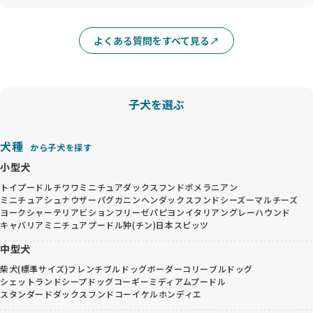
よくある質問をすべて見る
子犬を選ぶ
犬種
から子犬を探す
小型犬
トイプードル
チワワ
ミニチュアダックスフンド
ポメラニアン
ミニチュアシュナウザー
パグ
カニンヘンダックスフンド
シーズー
マルチーズ
ヨークシャーテリア
ビションフリーゼ
パピヨン
イタリアングレーハウンド
キャバリア
ミニチュアプードル
狆(チン)
日本スピッツ
中型犬
柴犬(標準サイズ)
フレンチブルドッグ
ボーダーコリー
ブルドッグ
シェットランドシープドッグ
コーギー
ミディアムプードル
スタンダードダックスフンド
コーイケルホンディエ