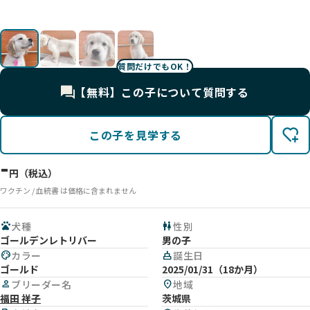
質問だけでもOK！
【無料】この子について質問する
この子を見学する
-
円（税込）
ワクチン / 血統書 は価格に含まれません
pets
犬種
wc
性別
ゴールデンレトリバー
男の子
palette
カラー
cake
誕生日
ゴールド
2025/01/31（18か月）
person
ブリーダー名
location_on
地域
福田 祥子
茨城県