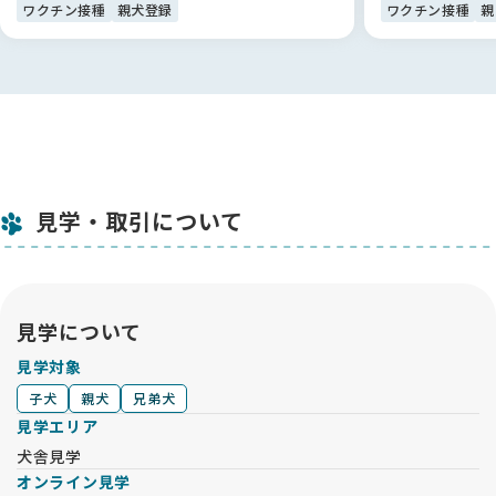
------
ワクチン接種
親犬登録
ワクチン接種
親
【単一遺伝子疾患検査について】
★両親の遺伝子検査の結果から、子犬は下記の11項目に於い
て、発症しません。
（検査機関：オリベット
https://orivet.jp/%e3%81%8b%e8%a1%8c/）
神経セロイドリポフスチン症 NCL（CL症）（ゴールデンレトリ
バー系）
見学・取引について
先天性眼奇形（ゴールデンレトリバー）
変性ミエロパチー/変性性脊髄症 栄養障害性表皮水疱症（ゴー
ルデンレトリバー系）
汎進行性網膜萎縮症 PRA 1 （ゴールデンレトリバー系）
汎進行性網膜萎縮症 PRA 2 （ゴールデンレトリバー系）
見学について
魚鱗癬（ゴールデンレトリバー系）
骨形成不全症（ゴールデンレトリバー系）
見学対象
進行性網膜桿体-錐体変性症 (prcd PRA)
子犬
親犬
兄弟犬
骨格形成異常／骨異形成症２(中程度不均衡型小犬症)
コートカラー・形質（各犬種対象遺伝子）
見学エリア
犬舎見学
－－－－－－－－－－－－－－－－－－－－－－－－－－－－
オンライン見学
－－－－