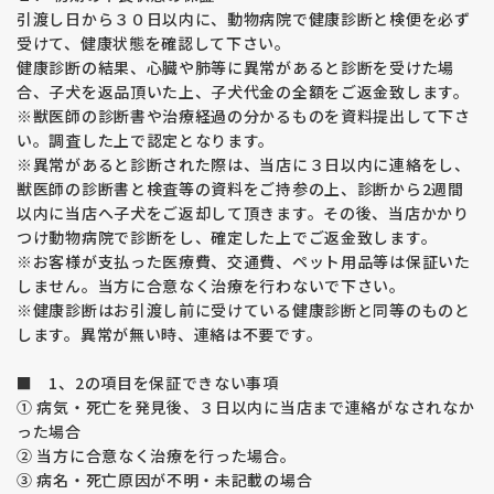
引渡し日から３０日以内に、動物病院で健康診断と検便を必ず
が、非常に良好な結果が出ており、ケンネルで残した子に発症
受けて、健康状態を確認して下さい。
する子犬が激減しています。お客様のご好意で頂く結果もケン
ネルの子よりも良いスコアが出ています。
健康診断の結果、心臓や肺等に異常があると診断を受けた場
このことから、少なくとも両親犬を検査している繁殖は安全度
合、子犬を返品頂いた上、子犬代金の全額をご返金致します。
が増す。また、気を付けて育てた子は家庭犬の方が結果がよく
※獣医師の診断書や治療経過の分かるものを資料提出して下さ
なると言えます。
い。調査した上で認定となります。
環境により悪くなる例としては階段での生活、コンクリートで
※異常があると診断された際は、当店に３日以内に連絡をし、
の運動、登山・マラソン・自転車並走などの長時間の強い運
獣医師の診断書と検査等の資料をご持参の上、診断から2週間
動、肥満、運動不足などが考えられます。
以内に当店へ子犬をご返却して頂きます。その後、当店かかり
また、日本の現状は良い状態でない犬が非常に多いことも経験
つけ動物病院で診断をし、確定した上でご返金致します。
からわかりました。
※お客様が支払った医療費、交通費、ペット用品等は保証いた
子犬を購入の際は両親や近親犬の情報のある子犬を選ばれるこ
しません。当方に合意なく治療を行わないで下さい。
とをお勧めします。
股関節形成不全とはゴールデン・ラブラドールに多い遺伝性の
※健康診断はお引渡し前に受けている健康診断と同等のものと
関節の病気です。重度の場合、脱臼したり神経を圧迫して痛み
します。異常が無い時、連絡は不要です。
が出るため歩くことが困難になる恐れがあります。
根治する方法は無く、外科的手術になると、治療費は高額にな
■ 1、2の項目を保証できない事項
ります。何よりワンちゃんは一生痛みに耐えながら生きること
① 病気・死亡を発見後、３日以内に当店まで連絡がなされなか
になります。
った場合
股関節形成不全の発症の要因は７０％が遺伝的要因・残り３
② 当方に合意なく治療を行った場合。
０％は環境要因と言われており、両親を検査することは生まれ
③ 病名・死亡原因が不明・未記載の場合
てくる子犬の遺伝子をコントロールする意味で大変重要な意味