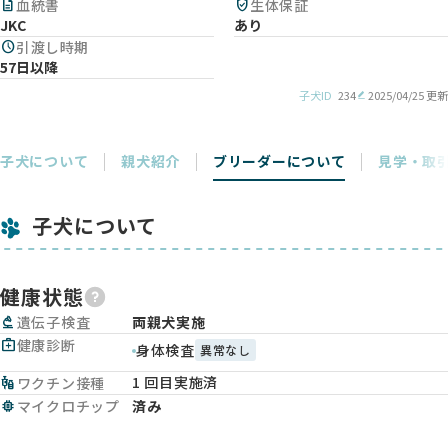
description
血統書
verified_user
生体保証
JKC
あり
schedule
引渡し時期
57日以降
子犬ID
234
2025/04/25 更新
子犬について
親犬紹介
ブリーダーについて
見学・取
子犬について
健康状態
biotech
遺伝子検査
両親犬実施
medical_services
健康診断
身体検査
異常なし
1 回目実施済
vaccines
ワクチン接種
memory
マイクロチップ
済み