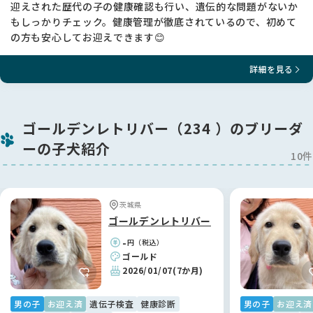
迎えされた歴代の子の健康確認も行い、遺伝的な問題がないか
もしっかりチェック。健康管理が徹底されているので、初めて
★股関節形成不全は遺伝病です。 複雑に関わりあう遺伝子によ
って発病します。
の方も安心してお迎えできます😊
福田ブリーダーはこの病気に向き合い10年以上になりますが、
両親を検査することによって発病を大幅に抑制することを実
詳細を見る
感、経験しています。
評価を受けていない犬の繁殖は実態が分からないため、非常に
不安定ですので両親が検査を受けているワンちゃんを購入する
ことを強くお勧めします。
ゴールデンレトリバー（234 ）のブリーダ
★現在、福田ブリーダーでは100頭に1頭程度に重度の股関節形
ーの子犬紹介
成不全が出る傾向にあります。 残念なことに全く発症しないと
10件
いう状況には至っておりません。
★手術が必要になった場合の治療費は片足50万円以上と高額に
なります。ペット保険などの加入をご検討ください。
★生後2か月の頃は股関節に異常があるか判断をすることが出
茨城県
来ません。大変申し訳ありませんが、股関節形成不全に対して
ゴールデンレトリバー
保証はしておりません。
-
円（税込）
★成長期の生後4か月～5か月に歩行の違和感がありましたら、
ゴールド
整形外科専門医の診察をお勧めします。骨頭や臼蓋（きゅうが
2026/01/07
(7か月)
い）を人工物にしなくてもよい治療法があります。
--------------------------------------------------------------
男の子
お迎え済
遺伝子検査
健康診断
男の子
お迎え済