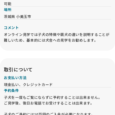
可能
★★★ご見学 ★★★
場所
・水～金は13：30、土日は10：30、13：30のいずれかでご予
茨城県 小美玉市
約下さい。月・火はお休みです。
・ご都合が合わないお客様はご相談ください。
コメント
・それ以外の時間は成犬・子犬のお世話やケアの時間になって
オンライン見学では子犬の特徴や親犬の違いを説明することが
いますので時間内のご見学にご協力ください。
・販売中の子犬と両親は全てご見学頂けます。引退、ケガ等で
難しいため、基本的には犬舎への見学をお勧めします。
ご覧いただけないことが稀にあります。
・掲載中の子犬の中でどの子にするか悩まれているようでした
ら、お問い合わせの際にその旨ご記載ください。
・お日にちと時間帯をお知らせください。電話でのやり取りを
ご希望の場合はその旨をお知らせください。
取引について
・衛生面からペットショップや他犬舎を見学したお客様は日を
改めてお越しください。
お支払い方法
現金払い、クレジットカード
★★★お問い合わせの際のお願い★★★
予約条件
ご要望の中で”毛色が薄め、濃いめ”、”小さめ、大きめ”などの
内容が多くみられますが、人ぞれぞれで感じ方が違いますので
子犬を一度もご覧にならずに予約することは出来ません。
できるだけ具体的に説明頂けると助かります。
ご見学後、後日お電話でお受けすることは出来ます。
また、”おとなしい子”、”おっとりした子”、”ほえない子”とい
うご要望もありますが、子犬ですので大人しい子は居りませ
子犬のご予約には10万円のご入金が必要になります。