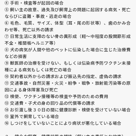
④ 手術・検査等が起因の場合
を持っています。
⑤ 飼い主の故意、過失及び飼育上の問題に起因する病気・死亡
両親の説明部分に表示されている数字はＪＡＨＤのスコアで、
片側０～４５まであり、数字が小さいほど良い関節を表してま
ならびに盗難・事故・逃走の場合
す。
⑥ 毛色、毛質、サイズ、体型（耳・尾の形状等）、歯のかみ合
福田ブリーダーの平均値は片側６でブリーディングラインを１
わせ等、死亡以外の請求
３以下と決めリスクを下げる取り組みをしています。
⑦ 日常生活に支障のない骨の異形成（軽～中程度の股関節形成
親兄弟で追えるラインもありますのでより安心なラインをお求
不全・椎間板ヘルニア等）
めになりたい方はご相談ください。
⑧ 犬の病気が人間や他のペットに伝染した場合に生じた治療費
子犬は成長期であるため現時点で関節の状態を診断することは
などの損害
できません。環境要因で発症することもありますので飼育環境
⑨ 獣医師の治療を受けない、もしくは伝染病予防ワクチン未接
や運動、体重管理を飼い主様が管理していただく必要がありま
種による病気もしくは死亡の場合
す。
⑩ 契約者以外からの請求および振込先の指定、虚偽の請求
【アレルギー・アトピー性皮膚炎】
⑪ 交通事故・自然災害・火災・紛争・戦争・放射能汚染等の原
最近アレルギーやアトピー性皮膚炎を発症している子が多く見
因による身体障害及び死亡
られます。
⑫ 検便、ワクチン接種等の検査や予防のための費用
福田ブリーダーの両親犬は1才時にアレルギー検査をして数値
⑬ 交通費・子犬の身の回り品の代償等の請求
の確認をしています。
⑭ お引渡し後３０日の間に健康診断・検便を受けていない場合
若年で数値が高い子は将来発症する可能性がある、親子で体質
⑮ 室外で飼育している場合
が似ることもあるため、数値の高い子の繁殖はしていません。
⑯ しつけをしていないことにより病状が悪化している場合
【外耳炎】