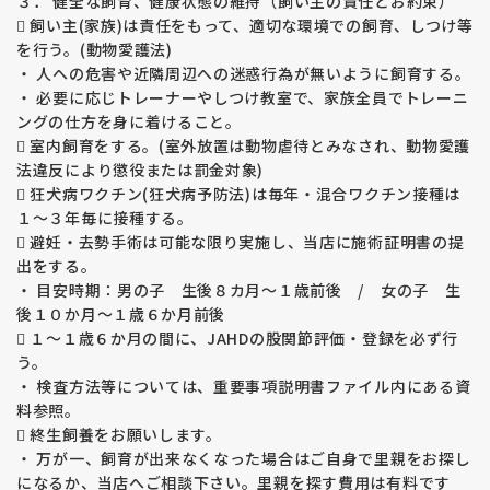
３． 健全な飼育、健康状態の維持（飼い主の責任とお約束）
外耳炎についても親子の体質が似ますので、耳の弱い子の繁殖
 飼い主(家族)は責任をもって、適切な環境での飼育、しつけ等
はしておりません。
を行う。(動物愛護法)
【prcd-ＰＲＡ、ＰＲＡ１、ＰＲＡ２】
・ 人への危害や近隣周辺への迷惑行為が無いように飼育する。
福田ブリーダーの親犬たちは全頭検査済み、生まれてくる子犬
・ 必要に応じトレーナーやしつけ教室で、家族全員でトレーニ
たちはprcd-ＰＲＡ、ＰＲＡ１、ＰＲＡ２を発症しない掛け合
ングの仕方を身に着けること。
わせで繁殖をしています。
 室内飼育をする。(室外放置は動物虐待とみなされ、動物愛護
ゴールデン・レトレバーのprcd-ＰＲＡ、ＰＲＡ１、ＰＲＡ２
法違反により懲役または罰金対象)
（ラブラドールはprcd-ＰＲＡのみ）は遺伝病です。
 狂犬病ワクチン(狂犬病予防法)は毎年・混合ワクチン接種は
ＰＲＡは進行性網膜委縮症という病気で目が見えなくなってし
１～３年毎に接種する。
まう病気です。治療方法はありません。
 避妊・去勢手術は可能な限り実施し、当店に施術証明書の提
出をする。
【運動誘発性虚脱 （EIC）】
福田ブリーダーの親犬たち（ラブラドールのみ）は全頭検査済
・ 目安時期：男の子 生後８カ月～１歳前後 / 女の子 生
み、生まれてくる子犬たちはEICを発症しない掛け合わせで繁
後１０か月～１歳６か月前後
殖をしています。
 １～１歳６か月の間に、JAHDの股関節評価・登録を必ず行
ラブラドル・レトレバーの運動誘発性虚脱（EIC）は遺伝病で
う。
す。
・ 検査方法等については、重要事項説明書ファイル内にある資
激しい運動で虚脱が誘発され、四肢が硬直して動かなくなって
料参照。
しまう、力が入らなくなってしまいます。運動を中止すると虚
 終生飼養をお願いします。
脱から回復します。治療方法はありません。
・ 万が一、飼育が出来なくなった場合はご自身で里親をお探し
になるか、当店へご相談下さい。里親を探す費用は有料です
【変性性脊髄症 （ＤＭ）】