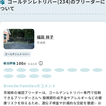
ゴールデンレトリバー(234)のブリーダーに
３/３ 心雑音チェック・検便
ついて
３/２４ 健康診断・検便・ワクチン接種
-----------------------------------------------------
性格・容姿
兄弟たちと主に毎日元気に遊びまわっています。
福田 祥子
遊びの中から犬社会の社会化を進めており、将来へのステップ
を踏んでいます。
茨城県
人とのやり取りは腕の中で甘えて、次第にお腹を見せてナデナ
デ～とおねだりしてきます。
ゴールデンレトリバー
飛びつき、甘噛みはまだ子供なのでしてしまいますが、座って
撫でてもらうのを待つ練習をしています。
100
総合評価
点
（12/12）
素直で明るい性格なので吸収も良く、賢い性質のようです。
-----------------------------------------------------
【股関節形成不全について】
両親に股関節に異常はありません。
BreederFamiliesのコメント
母犬 エレナ 股関節 Aランク （右４ 左４）
茨城県の福田ブリーダーは、ゴールデンレトリバー専門で信頼
父犬 ウィズ 股関節 Aランク（右３・左３）
できるブリーダーさん🐾 股関節形成不全やアレルギーなどの健
康リスクを抑えるため、遺伝子検査や計画的な交配を徹底✨ お
※数字が低ければ低いほど理想の股関節です(片足0~45）