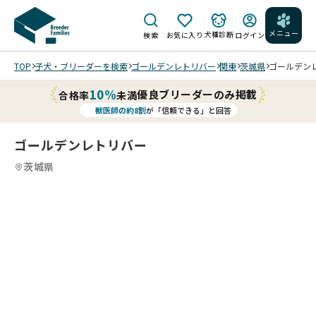
メニュー
犬種診断
検索
お気に入り
ログイン
TOP
子犬・ブリーダーを検索
ゴールデンレトリバー
関東
茨城県
ゴールデンレ
10%
優良ブリーダーのみ掲載
合格率
未満
獣医師の約8割
が「信頼できる」と回答
ゴールデンレトリバー
茨城県
4
4
4
4
/
/