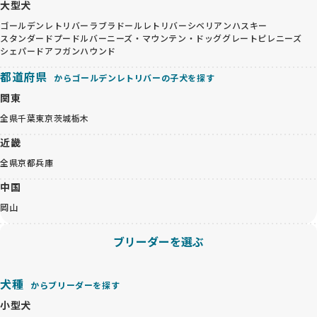
大型犬
ゴールデンレトリバー
ラブラドールレトリバー
シベリアンハスキー
スタンダードプードル
バーニーズ・マウンテン・ドッグ
グレートピレニーズ
シェパード
アフガンハウンド
都道府県
からゴールデンレトリバーの子犬を探す
関東
全県
千葉
東京
茨城
栃木
近畿
全県
京都
兵庫
中国
岡山
ブリーダーを選ぶ
犬種
からブリーダーを探す
小型犬