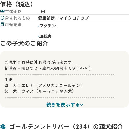
価格（税込）
payments
生体価格
- 円
check_circle
含まれるもの
健康診断、マイクロチップ
receipt_long
別途請求
ワクチン
血統書
この子犬のご紹介
ご見学と同時に連れ帰りが出来ます。
甘噛み・飛びつき・座れの練習中です(*^-^*)
---------------------------------------------------------
１番
母 犬：エレナ（アメリカンゴールデン）
父 犬：ウィズ（ルーマニア輸入犬）
---------------------------------------------------------
成犬時（2才）予想 男の子30～34キロ、女の子28～30キロで
続きを表示する
す。
---------------------------------------------------------
ゴールデンレトリバー（234）の親犬紹介
子犬代金に含まれているもの