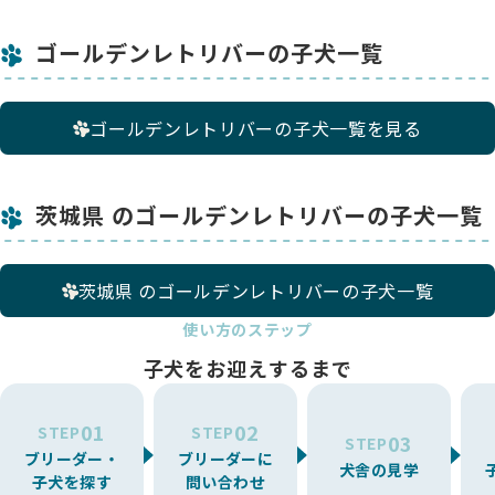
す。
子犬たちは母親の愛情をたっぷり受け、兄弟と遊び、幼い時か
ゴールデンレトリバーの子犬一覧
ら人からの愛情も与えて明るくてフレンドリーな性格に育てお
り、誰からも愛される性格の良い子犬、健康・健全な子犬をお
客様・ご家族にお譲りできるよう心がけています。
子犬ちゃんと飼い主様がレトリバーライフを楽しんで頂けるよ
ゴールデンレトリバーの子犬一覧を見る
う生涯にわたりサポートしていきます。
両親犬は股関節形成不全検査、ＰＲＡ遺伝子検査、ＥＩＣ遺伝
子検査、ブルセラ症抗体検査、狂犬病予防接種、混合ワクチン
接種、フィラリア予防薬、検便を定期的に受けて、安心・安全
茨城県 のゴールデンレトリバーの子犬一覧
な繁殖を心がけています。
また、母体の健康を考え生涯出産は6回まで、５才以降の出産
はしません。（４才中引退）
茨城県 のゴールデンレトリバーの子犬一覧
使い方のステップ
子犬をお迎えするまで
01
02
STEP
STEP
03
STEP
ブリーダー・
ブリーダーに
犬舎の見学
子犬を探す
問い合わせ