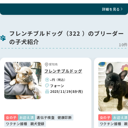
詳細を見る
フレンチブルドッグ（322 ）のブリーダー
の子犬紹介
10件
愛知県
フレンチブルドッグ
-
円（税込）
フォーン
2025/11/19
(8か月)
女の子
お迎え済
遺伝子検査
健康診断
女の子
お迎え済
ワクチン接種
親犬登録
ワクチン接種
親