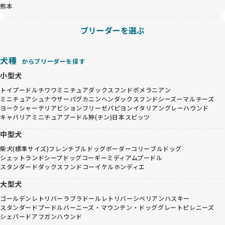
熊本
ブリーダーを選ぶ
犬種
からブリーダーを探す
小型犬
トイプードル
チワワ
ミニチュアダックスフンド
ポメラニアン
ミニチュアシュナウザー
パグ
カニンヘンダックスフンド
シーズー
マルチーズ
ヨークシャーテリア
ビションフリーゼ
パピヨン
イタリアングレーハウンド
キャバリア
ミニチュアプードル
狆(チン)
日本スピッツ
中型犬
柴犬(標準サイズ)
フレンチブルドッグ
ボーダーコリー
ブルドッグ
シェットランドシープドッグ
コーギー
ミディアムプードル
スタンダードダックスフンド
コーイケルホンディエ
大型犬
ゴールデンレトリバー
ラブラドールレトリバー
シベリアンハスキー
スタンダードプードル
バーニーズ・マウンテン・ドッグ
グレートピレニーズ
シェパード
アフガンハウンド