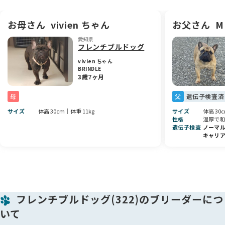
とても人懐っこいので、新しいおうちでもきっとすぐに家族の
一員になってくれると思います✨ 明るくてかわいい、毎日がち
ょっと楽しくなるような、そんな魅力いっぱいの女の子です！
お母さん
vivien ちゃん
お父さん
M
愛知県
フレンチブルドッグ
vivien ちゃん
BRINDLE
3歳7ヶ月
母
父
遺伝子検査済
サイズ
体高 30cm｜体重 11kg
サイズ
体高 30
性格
温厚で和
遺伝子検査
ノーマ
キャリ
フレンチブルドッグ(322)のブリーダーにつ
いて