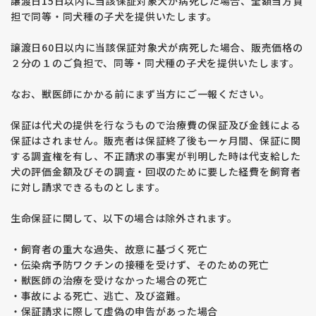
譲渡日15日以内に当該保証対象犬が病死した場合、全額当方負
担で同等・同犬種の子犬を提供いたします。
譲渡日60日以内に当該保証対象犬が病死した場合、販売価格の
２分の１のご負担で、同等・同犬種の子犬を提供いたします。
なお、獣医師にかかる前にまず当方にご一報ください。
保証は代犬の提供を行なうもので治療費の保証及び金銭による
保証はされません。販売者は保証終了後も一ヶ月間、保証に関
する調査権を有し、不正請求の事実が判明した時は代支給した
犬の評価金額及びその調査・回収のために要した経費を飼育者
に対し請求できるものとします。
生命保証に関して、以下の場合は除外されます。
・飼育者の重大な過失、故意に基づく死亡
・伝染病予防ワクチンの接種を受けず、そのための死亡
・獣医師の治療を受けなかった場合の死亡
・事故による死亡、逃亡、及び盗難。
・保証請求に際して虚偽の申告があった場合