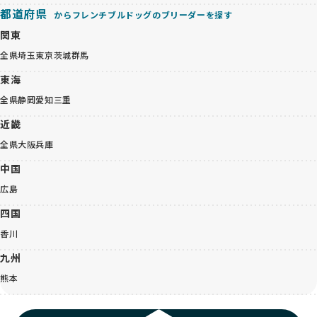
都道府県
からフレンチブルドッグのブリーダーを探す
関東
全県
埼玉
東京
茨城
群馬
東海
全県
静岡
愛知
三重
近畿
全県
大阪
兵庫
中国
広島
四国
香川
九州
熊本