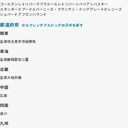
ゴールデンレトリバー
ラブラドールレトリバー
シベリアンハスキー
スタンダードプードル
バーニーズ・マウンテン・ドッグ
グレートピレニーズ
シェパード
アフガンハウンド
都道府県
からフレンチブルドッグの子犬を探す
関東
全県
埼玉
東京
茨城
群馬
東海
全県
静岡
愛知
三重
近畿
全県
大阪
兵庫
中国
広島
四国
香川
九州