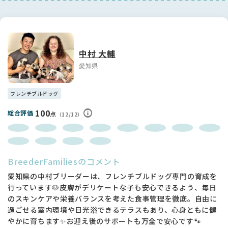
中村 大輔
愛知県
フレンチブルドッグ
100
総合評価
点
（12/12）
BreederFamiliesのコメント
愛知県の中村ブリーダーは、フレンチブルドッグ専門の育成を
行っています🐶皮膚がデリケートな子も安心できるよう、毎日
のスキンケアや栄養バランスを考えた食事管理を徹底。自由に
過ごせる室内環境や日光浴できるテラスもあり、心身ともに健
やかに育ちます✨お迎え後のサポートも万全で安心です🐾