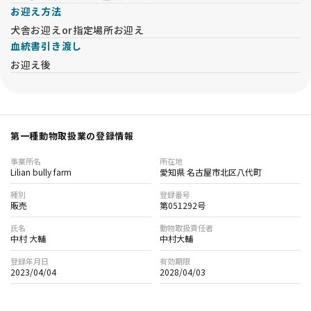
お迎え方法
犬舎お迎えor指定場所お迎え
血統書引き渡し
お迎え後
第一種動物取扱業の登録情報
事業所名
所在地
Lilian bully farm
愛知県 名古屋市北区八代町
種別
登録番号
販売
第051292号
氏名
動物取扱責任者
中村 大輔
中村大輔
登録年月日
有効期限
2023/04/04
2028/04/03