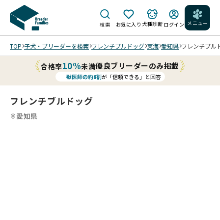
メニュー
犬種診断
検索
お気に入り
ログイン
TOP
子犬・ブリーダーを検索
フレンチブルドッグ
東海
愛知県
フレンチブルドッ
10%
優良ブリーダーのみ掲載
合格率
未満
獣医師の約8割
が「信頼できる」と回答
フレンチブルドッグ
愛知県
4
4
4
4
/
/