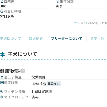
description
血統書
verified_user
生体保証
JKC
あり
schedule
引渡し時期
57日以降
子犬ID
322
2025/06/18 更新
子犬について
親犬紹介
ブリーダーについて
見学・取
子犬について
健康状態
biotech
遺伝子検査
父犬実施
medical_services
健康診断
身体検査
異常なし
1 回目実施済
vaccines
ワクチン接種
memory
マイクロチップ
済み