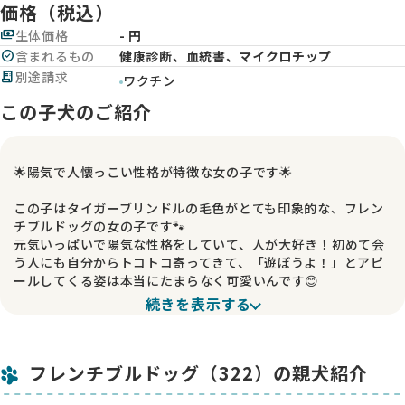
価格（税込）
payments
生体価格
- 円
check_circle
含まれるもの
健康診断、血統書、マイクロチップ
receipt_long
別途請求
ワクチン
この子犬のご紹介
🌟陽気で人懐っこい性格が特徴な女の子です🌟
この子はタイガーブリンドルの毛色がとても印象的な、フレン
チブルドッグの女の子です🐾
元気いっぱいで陽気な性格をしていて、人が大好き！初めて会
う人にも自分からトコトコ寄ってきて、「遊ぼうよ！」とアピ
ールしてくる姿は本当にたまらなく可愛いんです😊
続きを表示する
表情も豊かで、ちょっと首をかしげる仕草や、おめめをキラキ
ラさせてこちらを見る様子に、ついつい笑顔になってしまいま
す💕 遊び好きですが、ちゃんと人の気持ちも読んでくれる賢さ
フレンチブルドッグ（322）の親犬紹介
もあって、一緒に過ごしているとほんとうに癒されます。