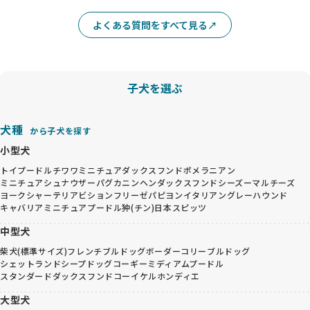
よくある質問をすべて見る
子犬を選ぶ
犬種
から子犬を探す
小型犬
トイプードル
チワワ
ミニチュアダックスフンド
ポメラニアン
ミニチュアシュナウザー
パグ
カニンヘンダックスフンド
シーズー
マルチーズ
ヨークシャーテリア
ビションフリーゼ
パピヨン
イタリアングレーハウンド
キャバリア
ミニチュアプードル
狆(チン)
日本スピッツ
中型犬
柴犬(標準サイズ)
フレンチブルドッグ
ボーダーコリー
ブルドッグ
シェットランドシープドッグ
コーギー
ミディアムプードル
スタンダードダックスフンド
コーイケルホンディエ
大型犬