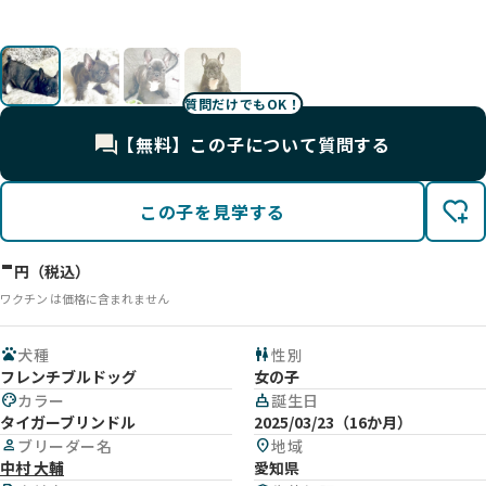
質問だけでもOK！
【無料】この子について質問する
この子を見学する
-
円（税込）
ワクチン は価格に含まれません
pets
犬種
wc
性別
フレンチブルドッグ
女の子
palette
カラー
cake
誕生日
タイガーブリンドル
2025/03/23（16か月）
person
ブリーダー名
location_on
地域
中村 大輔
愛知県