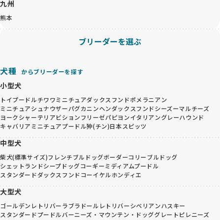
九州
熊本
ブリーダーを選ぶ
犬種
からブリーダーを探す
小型犬
トイプードル
チワワ
ミニチュアダックスフンド
ポメラニアン
ミニチュアシュナウザー
パグ
カニンヘンダックスフンド
シーズー
マルチーズ
ヨークシャーテリア
ビションフリーゼ
パピヨン
イタリアングレーハウンド
キャバリア
ミニチュアプードル
狆(チン)
日本スピッツ
中型犬
柴犬(標準サイズ)
フレンチブルドッグ
ボーダーコリー
ブルドッグ
シェットランドシープドッグ
コーギー
ミディアムプードル
スタンダードダックスフンド
コーイケルホンディエ
大型犬
ゴールデンレトリバー
ラブラドールレトリバー
シベリアンハスキー
スタンダードプードル
バーニーズ・マウンテン・ドッグ
グレートピレニーズ