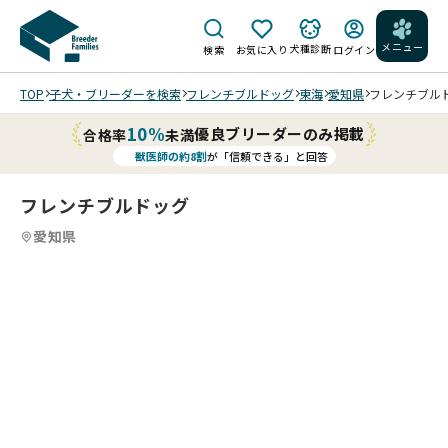
メニュー
犬種診断
検索
お気に入り
ログイン
TOP
子犬・ブリーダーを検索
フレンチブルドッグ
東海
愛知県
フレンチブルドッ
10%
優良ブリーダーのみ掲載
合格率
未満
獣医師の約8割
が「信頼できる」と回答
フレンチブルドッグ
愛知県
4
4
4
4
/
/