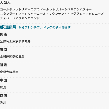
大型犬
ゴールデンレトリバー
ラブラドールレトリバー
シベリアンハスキー
スタンダードプードル
バーニーズ・マウンテン・ドッグ
グレートピレニーズ
シェパード
アフガンハウンド
都道府県
からフレンチブルドッグの子犬を探す
関東
全県
埼玉
東京
茨城
群馬
東海
全県
静岡
愛知
三重
近畿
全県
大阪
兵庫
中国
広島
四国
香川