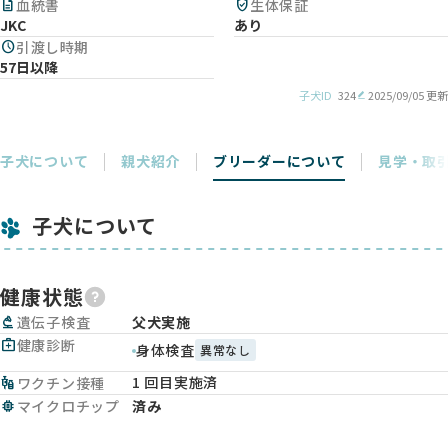
description
血統書
verified_user
生体保証
JKC
あり
schedule
引渡し時期
57日以降
子犬ID
324
2025/09/05 更新
子犬について
親犬紹介
ブリーダーについて
見学・取
子犬について
健康状態
biotech
遺伝子検査
父犬実施
medical_services
健康診断
身体検査
異常なし
1 回目実施済
vaccines
ワクチン接種
memory
マイクロチップ
済み