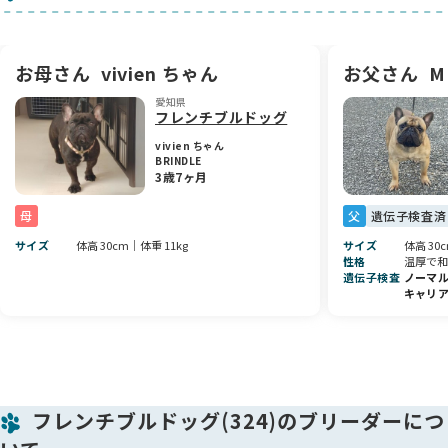
んですよ😊 その仕草が本当に可愛くて、思わず時間を忘れてな
でなでしたくなっちゃいます。
気品あふれる容姿と、素直で甘えん坊な性格を兼ね備えた、と
お母さん
vivien ちゃん
お父さん
M
っても魅力的な子です。ご家族にとって、きっと特別な存在に
愛知県
なってくれると思います💕
フレンチブルドッグ
vivien ちゃん
BRINDLE
3歳7ヶ月
母
父
遺伝子検査済
サイズ
体高 30cm｜体重 11kg
サイズ
体高 30
性格
温厚で和
遺伝子検査
ノーマ
キャリ
フレンチブルドッグ(324)のブリーダーにつ