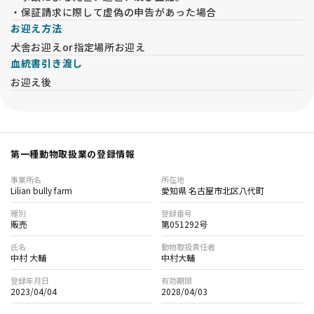
・保証請求に際して虚偽の申告があった場合
お迎え方法
犬舎お迎えor指定場所お迎え
血統書引き渡し
お迎え後
第一種動物取扱業の登録情報
事業所名
所在地
Lilian bully farm
愛知県 名古屋市北区八代町
種別
登録番号
販売
第051292号
氏名
動物取扱責任者
中村 大輔
中村大輔
登録年月日
有効期限
2023/04/04
2028/04/03