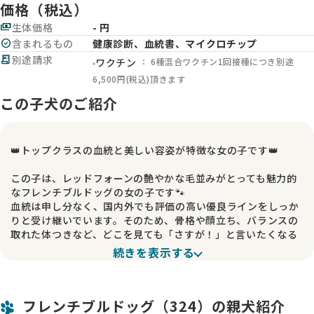
価格（税込）
payments
生体価格
- 円
check_circle
含まれるもの
健康診断、血統書、マイクロチップ
receipt_long
別途請求
： 6種混合ワクチン1回接種につき別途
ワクチン
6,500円(税込)頂きます
この子犬のご紹介
👑トップクラスの血統と美しい容姿が特徴な女の子です👑
この子は、レッドフォーンの艶やかな毛並みがとっても魅力的
なフレンチブルドッグの女の子です🐾
血統は申し分なく、国内外でも評価の高い優良ラインをしっか
りと受け継いでいます。そのため、骨格や顔立ち、バランスの
取れた体つきなど、どこを見ても「さすが！」と言いたくなる
ほどの完成度✨ それでいて、性格はとっても甘えん坊で、ギャ
続きを表示する
ップにきゅんとさせられます💕
人のそばが大好きで、誰かが近くにいるとすぐに寄ってきて、
フレンチブルドッグ（324）の親犬紹介
おひざにちょこんと座って安心したような表情を見せてくれる