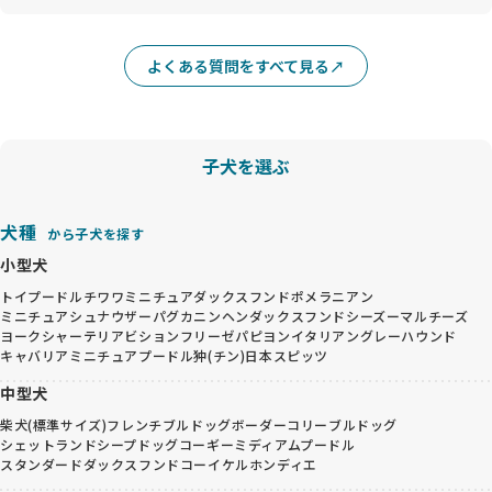
よくある質問をすべて見る
子犬を選ぶ
犬種
から子犬を探す
小型犬
トイプードル
チワワ
ミニチュアダックスフンド
ポメラニアン
ミニチュアシュナウザー
パグ
カニンヘンダックスフンド
シーズー
マルチーズ
ヨークシャーテリア
ビションフリーゼ
パピヨン
イタリアングレーハウンド
キャバリア
ミニチュアプードル
狆(チン)
日本スピッツ
中型犬
柴犬(標準サイズ)
フレンチブルドッグ
ボーダーコリー
ブルドッグ
シェットランドシープドッグ
コーギー
ミディアムプードル
スタンダードダックスフンド
コーイケルホンディエ