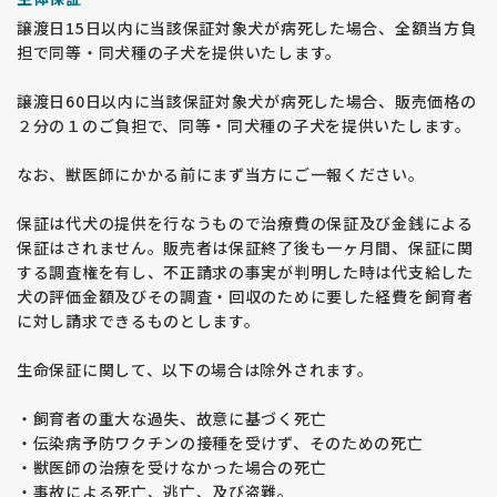
譲渡日15日以内に当該保証対象犬が病死した場合、全額当方負
担で同等・同犬種の子犬を提供いたします。
譲渡日60日以内に当該保証対象犬が病死した場合、販売価格の
２分の１のご負担で、同等・同犬種の子犬を提供いたします。
なお、獣医師にかかる前にまず当方にご一報ください。
保証は代犬の提供を行なうもので治療費の保証及び金銭による
保証はされません。販売者は保証終了後も一ヶ月間、保証に関
する調査権を有し、不正請求の事実が判明した時は代支給した
犬の評価金額及びその調査・回収のために要した経費を飼育者
に対し請求できるものとします。
生命保証に関して、以下の場合は除外されます。
・飼育者の重大な過失、故意に基づく死亡
・伝染病予防ワクチンの接種を受けず、そのための死亡
・獣医師の治療を受けなかった場合の死亡
・事故による死亡、逃亡、及び盗難。