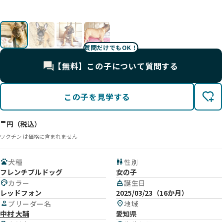
質問だけでもOK！
【無料】この子について質問する
この子を見学する
-
円（税込）
ワクチン は価格に含まれません
pets
犬種
wc
性別
フレンチブルドッグ
女の子
palette
カラー
cake
誕生日
レッドフォン
2025/03/23（16か月）
person
ブリーダー名
location_on
地域
中村 大輔
愛知県