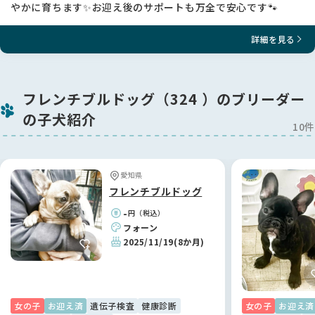
やかに育ちます✨お迎え後のサポートも万全で安心です🐾
詳細を見る
フレンチブルドッグ（324 ）のブリーダー
の子犬紹介
10件
愛知県
フレンチブルドッグ
-
円（税込）
フォーン
2025/11/19
(8か月)
女の子
お迎え済
遺伝子検査
健康診断
女の子
お迎え済