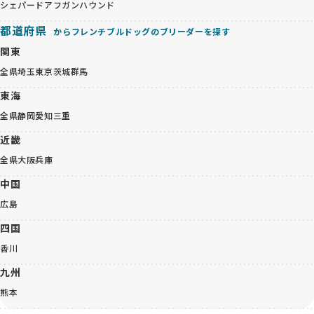
シェパード
アフガンハウンド
都道府県
からフレンチブルドッグのブリーダーを探す
関東
全県
埼玉
東京
茨城
群馬
東海
全県
静岡
愛知
三重
近畿
全県
大阪
兵庫
中国
広島
四国
香川
九州
熊本