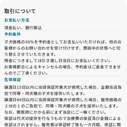
取引について
お支払い方法
現金払い、銀行振込
予約条件
子犬価格の30％を予約金としてお支払いいただければ、他のお
客様からのお問い合わせを受け付けせず、商談中の状態へと切
り替えさせていただきます。
残金につきましては引き渡し日当日にお支払いください。
お客様都合によるキャンセルの場合、予約金はご返金できませ
んのでご了承ください。
生体保証
譲渡日15日以内に当該保証対象犬が病死した場合、全額当店負
担で同等・同犬種の子犬を提供いたします。
譲渡日60日以内に当該保証対象犬が病死した場合、販売価格の
２分の１のご負担で、同等・同犬種の子犬を提供いたします。
なお、獣医師にかかる前にまず当店にご一報ください。
保証は代犬の提供を行なうもので治療費の保証及び金銭による
保証はされません。販売者は保証終了後も一カ月間、保証に関