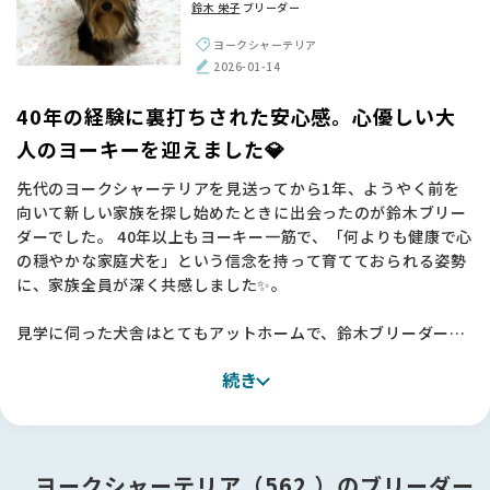
鈴木 栄子
ブリーダー
寧なアドバイスや、憧れの鈴木さんにいただいたサインは一生
の宝物です！お迎えした2頭は驚くほど賢く、トイレも完璧
ヨークシャーテリア
で、愛情深く育てていただいたことが日々伝わってきます🐶💕
2026-01-14
【BreederFamiliesへ】
40年の経験に裏打ちされた安心感。心優しい大
今回、鈴木ブリーダーとの素晴らしいご縁を繋いでくださった
人のヨーキーを迎えました💎
のは、間違いなくBreederFamiliesさんのおかげです。
先代のヨークシャーテリアを見送ってから1年、ようやく前を
単なる仲介サイトではなく、10％という厳しい審査基準を設け
向いて新しい家族を探し始めたときに出会ったのが鈴木ブリー
て「動物福祉」に真正面から取り組む姿勢に深く共感し、ここ
ダーでした。 40年以上もヨーキー一筋で、「何よりも健康で心
なら信頼できると確信して一歩を踏み出すことができました。
の穏やかな家庭犬を」という信念を持って育てておられる姿勢
代表の吉村さんが発信されているメッセージからも、命を扱う
に、家族全員が深く共感しました✨。
ことへの覚悟と誠実さが伝わり、見学時の相談や当日のお立ち
会いを含め、終始あたたかなサポートに支えられました。
見学に伺った犬舎はとてもアットホームで、鈴木ブリーダーが
ワンちゃんたちを本当の家族のように愛し、専門的なケアを尽
日本も諸外国のように、動物たちに優しい国になってほしい。
続き
くしている姿に大きな安心感を覚えました🏠
そんな願いを形にしようとしているBFさんの活動を、これから
地元のサロンの話でも共通点があり、不思議なご縁を感じたの
も心から応援しています。素敵な出会いを本当にありがとうご
も決め手の一つです。
ざいました🌟
今回は子犬ではなく、落ち着いた「少し大人の子」を迎えるこ
ヨークシャーテリア（562 ）のブリーダー