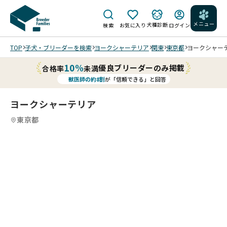
メニュー
犬種診断
検索
お気に入り
ログイン
TOP
子犬・ブリーダーを検索
ヨークシャーテリア
関東
東京都
ヨークシャーテリ
10%
優良ブリーダーのみ掲載
合格率
未満
獣医師の約8割
が「信頼できる」と回答
ヨークシャーテリア
東京都
3
3
/