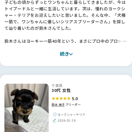
子どもの頃からずっとワンちゃんと暮らしてきましたが、今は
トイプードルと一緒に生活しています。次は、憧れのヨークシ
ャー・テリアをお迎えしたいと思いました。そんな中、「犬種
一筋で、ワンちゃんに優しいシリアスブリーダーさん」を探し
て辿り着いたのが鈴木さんでした。
鈴木さんはヨーキー一筋40年という、まさにプロ中のプロ✨ ス
タンダードを大切にされており、無理なミックスやサイズ改変
続き
などがない「本物のヨーキー」を育てていらっしゃいます。親
犬や子犬の説明が本当に丁寧で、鈴木さんの真摯な姿勢が伝わ
ってきました。
幸いうちから車で15〜20分ほどと家が近かったことも、何かあ
千葉県
った時に相談できるという大きな安心感に繋がりました。正
30代 女性
直、ブリーダーさんの犬舎を訪ねるのは少し勇気がいります
5.0
が、鈴木さんのような信頼できる方に出会えて本当によかった
鈴木 栄子
ブリーダー
です。一目惚れした子の「犬質の良さ」は、やはりこの道40年
のこだわりがあってこそだと実感しました！
ヨークシャーテリア
2026-01-19
【BreederFamiliesへ】
次の子を迎えるにあたって色々なサイトを見ていましたが、情