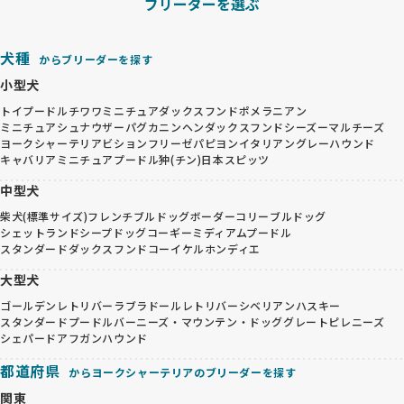
ブリーダーを選ぶ
犬種
からブリーダーを探す
小型犬
トイプードル
チワワ
ミニチュアダックスフンド
ポメラニアン
ミニチュアシュナウザー
パグ
カニンヘンダックスフンド
シーズー
マルチーズ
ヨークシャーテリア
ビションフリーゼ
パピヨン
イタリアングレーハウンド
キャバリア
ミニチュアプードル
狆(チン)
日本スピッツ
中型犬
柴犬(標準サイズ)
フレンチブルドッグ
ボーダーコリー
ブルドッグ
シェットランドシープドッグ
コーギー
ミディアムプードル
スタンダードダックスフンド
コーイケルホンディエ
大型犬
ゴールデンレトリバー
ラブラドールレトリバー
シベリアンハスキー
スタンダードプードル
バーニーズ・マウンテン・ドッグ
グレートピレニーズ
シェパード
アフガンハウンド
都道府県
からヨークシャーテリアのブリーダーを探す
関東