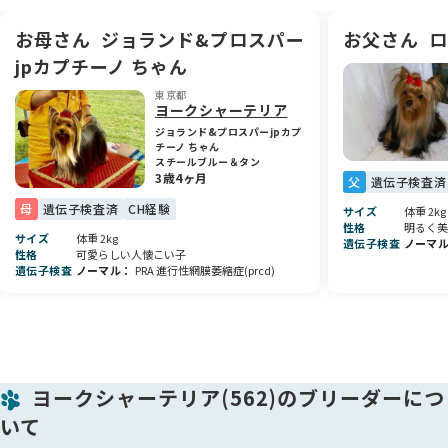
🏠 これからのご家族に
お母さん
ジョランド&プロスパー
お父さん
ロ
ヨーキーらしい賢さと愛嬌で、ご家族の中心になってくれるは
jpカプチーノ ちゃん
ずです。初めてワンちゃんを迎える方でも安心して育てられる
よう、アフターサポートもさせていただきますので、どうぞご
東京都
ヨークシャーテリア
安心ください😊✨
ジョランド&プロスパーjpカプ
チーノ ちゃん
スチールブルー＆タン
3歳4ヶ月
父
遺伝子検査済
母
遺伝子検査済
CH経験
サイズ
体重 2kg
性格
明るく美
サイズ
体重 2kg
遺伝子検査
ノーマ
性格
可愛らしい人懐こい子
遺伝子検査
ノーマル
PRA 進行性網膜萎縮症(prcd)
ヨークシャーテリア(562)のブリーダーにつ
いて