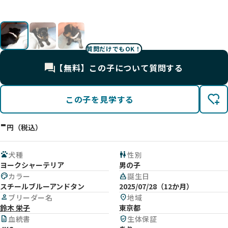
質問だけでもOK！
【無料】この子について質問する
この子を見学する
-
円（税込）
pets
犬種
wc
性別
ヨークシャーテリア
男の子
palette
カラー
cake
誕生日
スチールブルーアンドタン
2025/07/28（12か月）
person
ブリーダー名
location_on
地域
鈴木 栄子
東京都
description
血統書
verified_user
生体保証