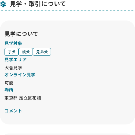
基準が明確で、ワンちゃんへのリスペクトを強く感じました📖
見学・取引について
ブリーダーさん紹介の一言一言に温かみがあり、記事を通じて
鈴木ブリーダーさんの誠実なお人柄を知ることができたのも、
このサイトのおかげです。
見学について
ただ可愛い子犬を売るのではなく、「人と犬の幸せな未来」を
真剣に考えてつないでくれるサービスだと思います。命の行方
見学対象
まで大切に考えたい方に、ぜひ知っていただきたいサイトで
子犬
親犬
兄弟犬
す。心から感謝しています🙏
見学エリア
犬舎見学
オンライン見学
可能
場所
東京都 足立区花畑
コメント