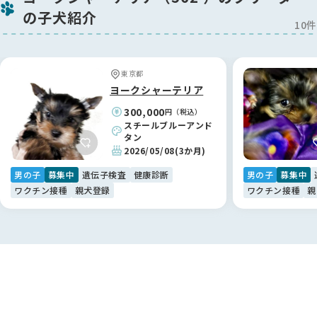
とにしましたが、その落ち着いた品のある佇まいに家族4人満
の子犬紹介
場一致で「この子だ！」と確信しました🐶
10件
お迎え当初、夫に対して少し警戒心があった際も、鈴木ブリー
ダーから具体的で的確なアドバイスをいただき、今ではすっか
東京都
り家族に溶け込んでいます。お迎えして終わりではなく、いつ
ヨークシャーテリア
でも相談できるプロフェッショナルが後ろにいてくださること
300,000
円（税込）
は、何物にも代えがたい安心感です。鈴木さん、本当にありが
スチールブルーアンド
とうございました！✨
タン
2026/05/08
(3か月)
【BreederFamiliesへ】
男の子
募集中
遺伝子検査
健康診断
男の子
募集中
命の背景まで考えたい方に。真の「優良」が見える場所です🕊️
ワクチン接種
親犬登録
ワクチン接種
親
「自分の迎え方が、ワンちゃんの不幸につながらないようにし
たい」。そんな想いでペットショップや保護犬ビジネスに疑問
を感じていた私たちが、ようやく納得して利用できたのが
BreederFamiliesさんでした。
他のサイトは広告や販売優先の印象が強かったのですが、こち
らは「ミックス犬の繁殖は掲載しない」といった独自の厳しい