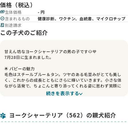
価格（税込）
payments
生体価格
- 円
check_circle
含まれるもの
健康診断、ワクチン、血統書、マイクロチップ
receipt_long
別途請求
この子犬のご紹介
甘えん坊なヨークシャーテリアの男の子です🐶💙
7月28日に生まれました。
🌟 パピーの魅力
毛色はスチールブルー＆タン。ツヤのある毛並みがとても美し
く、これからの成長とともにさらに輝いていきます。小さな体
ながら活発で、ちょこんと寄り添ってくれる姿に思わず笑顔に
なってしまいます。
続きを表示する
👑 自慢のご両親
パパとママはどちらもチャンピオン。血統の良さはもちろん、
ヨークシャーテリア（562）の親犬紹介
健康面や気質の良さも受け継いでいて、まさに将来が楽しみな
子です。優雅さと可愛らしさを兼ね備えた両親から生まれた男
の子らしい魅力にあふれています。