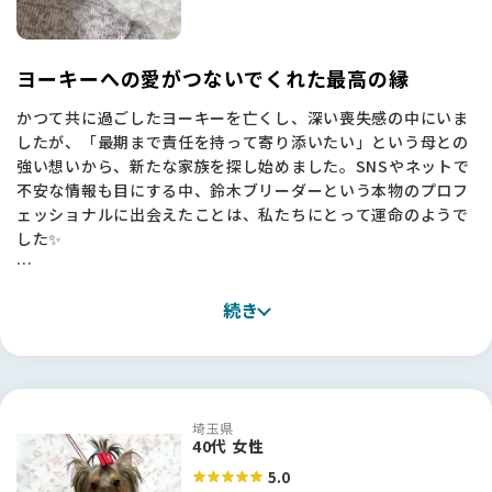
報が多すぎて何が正しいのか判断に迷うことも多かったです。
特にコロナ禍を経て状況が変わり、乱繁殖などのニュースも目
にする中で、何を信じればいいのか悩むことも多かったのです
ヨーキーへの愛がつないでくれた最高の縁
が、BFさんはそんな不安を解消してくれました。
かつて共に過ごしたヨーキーを亡くし、深い喪失感の中にいま
したが、「最期まで責任を持って寄り添いたい」という母との
・情報の透明性： サイト内で取材記事やエピソードをしっかり
強い想いから、新たな家族を探し始めました。SNSやネットで
読み込めたので、鈴木さんの活動内容や親犬の様子が事前に分
不安な情報も目にする中、鈴木ブリーダーという本物のプロフ
かり、安心してご連絡できました。写真でこの子に「一目惚
ェッショナルに出会えたことは、私たちにとって運命のようで
れ」したのも、BFさんで発掘できたおかげです！
した✨
・信頼の架け橋： 審査をクリアした信頼できる方が間に入って
紹介してくれる仕組みは、私のように「人が信頼できないとお
見学に伺った際、何より感動したのは、引退した子やチャンピ
迎えできない」と考える飼い主にとって、大きな支えになりま
続き
オン犬たちがのびのびと、そして愛情たっぷりに育てられてい
す。
る犬舎の空気感です。「ヨーキーという犬種を正しく伝えた
い」という鈴木さんの揺るぎない信念に触れ、この方からお迎
「最後は人柄で決めたい」と思っていた私にとって、鈴木さん
えしたいと心から確信しました。
や吉村さんのような真摯な方々を発掘できるこのサイトは、最
高の出会いの場でした。ありがとうございました！🐾
埼玉県
お迎えまでの約1ヶ月間、毎日のように写真や動画を送ってく
40代 女性
ださったおかげで、天海（あまみ）と乙藤女（おとめ）の成長
5.0
を一緒に見守る幸せな時間を過ごせました。当日いただいた丁