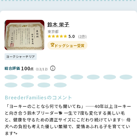
鈴木 栄子
東京都
5.0
(3件)
🏆
ドッグショー受賞
ヨークシャーテリア
100
総合評価
点
（12/12）
BreederFamiliesのコメント
「ヨーキーのことなら何でも聞いてね」──40年以上ヨーキー
と向き合う鈴木ブリーダー🐕 一生で7度も変化する美しい毛
と、健康を守るための適正サイズにこだわり続けています✨ 母
犬への負担も考えた優しい繁殖で、愛情あふれる子を育ててい
ます🐾