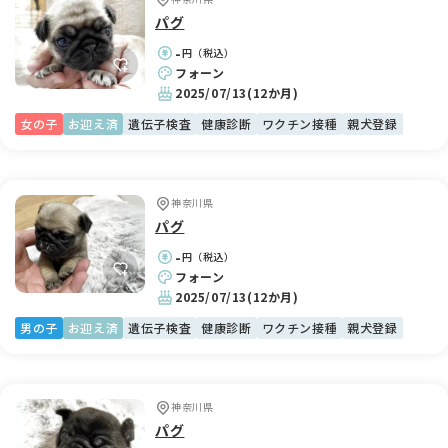
パグ
-
円（税込）
フォーン
2025/07/13
(12か月)
女の子
お迎え済
遺伝子検査
健康診断
ワクチン接種
親犬登録
神奈川県
パグ
-
円（税込）
フォーン
2025/07/13
(12か月)
男の子
お迎え済
遺伝子検査
健康診断
ワクチン接種
親犬登録
神奈川県
パグ