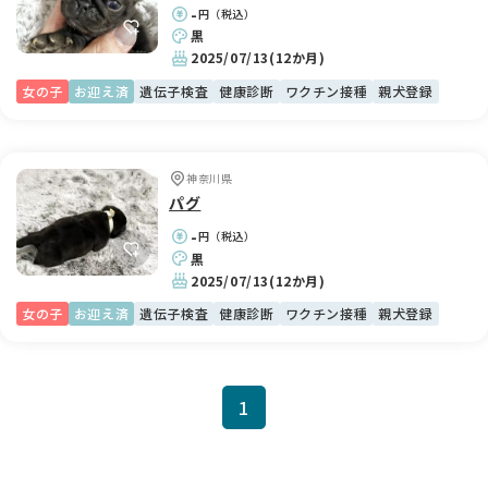
-
円（税込）
黒
2025/07/13
(12か月)
女の子
お迎え済
遺伝子検査
健康診断
ワクチン接種
親犬登録
神奈川県
パグ
-
円（税込）
黒
2025/07/13
(12か月)
女の子
お迎え済
遺伝子検査
健康診断
ワクチン接種
親犬登録
1