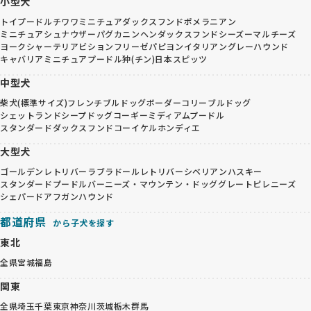
小型犬
トイプードル
チワワ
ミニチュアダックスフンド
ポメラニアン
ミニチュアシュナウザー
パグ
カニンヘンダックスフンド
シーズー
マルチーズ
ヨークシャーテリア
ビションフリーゼ
パピヨン
イタリアングレーハウンド
キャバリア
ミニチュアプードル
狆(チン)
日本スピッツ
中型犬
柴犬(標準サイズ)
フレンチブルドッグ
ボーダーコリー
ブルドッグ
シェットランドシープドッグ
コーギー
ミディアムプードル
スタンダードダックスフンド
コーイケルホンディエ
大型犬
ゴールデンレトリバー
ラブラドールレトリバー
シベリアンハスキー
スタンダードプードル
バーニーズ・マウンテン・ドッグ
グレートピレニーズ
シェパード
アフガンハウンド
都道府県
から子犬を探す
東北
全県
宮城
福島
関東
全県
埼玉
千葉
東京
神奈川
茨城
栃木
群馬