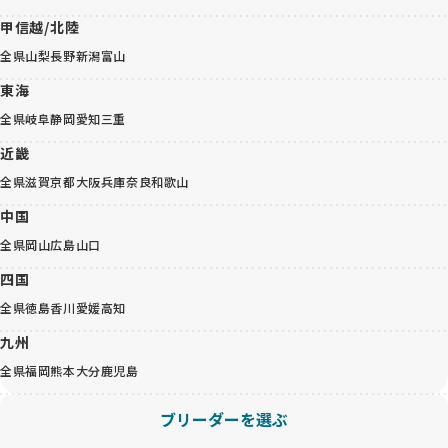
甲信越/北陸
全県
山梨
長野
新潟
富山
東海
全県
岐阜
静岡
愛知
三重
近畿
全県
滋賀
京都
大阪
兵庫
奈良
和歌山
中国
全県
岡山
広島
山口
四国
全県
徳島
香川
愛媛
高知
九州
全県
福岡
熊本
大分
鹿児島
ブリーダーを選ぶ