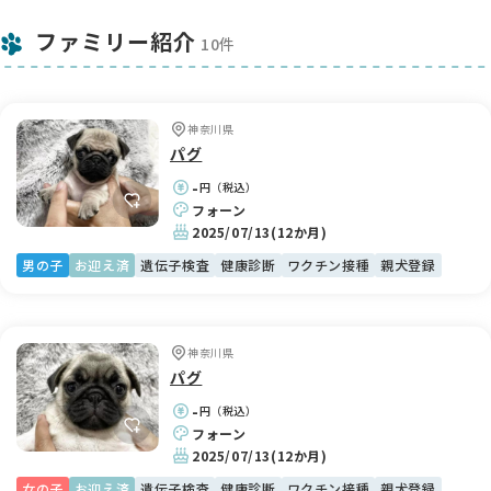
ファミリー紹介
10件
神奈川県
パグ
-
円（税込）
フォーン
2025/07/13
(12か月)
男の子
お迎え済
遺伝子検査
健康診断
ワクチン接種
親犬登録
神奈川県
パグ
-
円（税込）
フォーン
2025/07/13
(12か月)
女の子
お迎え済
遺伝子検査
健康診断
ワクチン接種
親犬登録