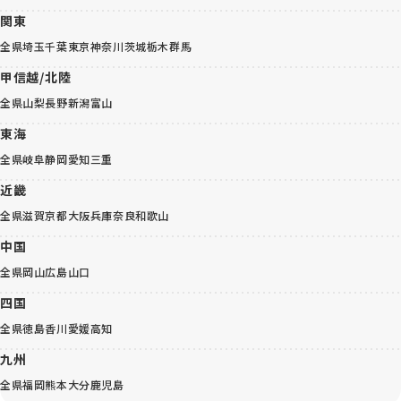
関東
全県
埼玉
千葉
東京
神奈川
茨城
栃木
群馬
甲信越/北陸
全県
山梨
長野
新潟
富山
東海
全県
岐阜
静岡
愛知
三重
近畿
全県
滋賀
京都
大阪
兵庫
奈良
和歌山
中国
全県
岡山
広島
山口
四国
全県
徳島
香川
愛媛
高知
九州
全県
福岡
熊本
大分
鹿児島