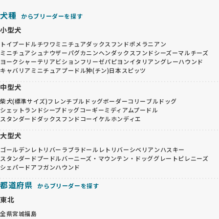
犬種
からブリーダーを探す
小型犬
トイプードル
チワワ
ミニチュアダックスフンド
ポメラニアン
ミニチュアシュナウザー
パグ
カニンヘンダックスフンド
シーズー
マルチーズ
ヨークシャーテリア
ビションフリーゼ
パピヨン
イタリアングレーハウンド
キャバリア
ミニチュアプードル
狆(チン)
日本スピッツ
中型犬
柴犬(標準サイズ)
フレンチブルドッグ
ボーダーコリー
ブルドッグ
シェットランドシープドッグ
コーギー
ミディアムプードル
スタンダードダックスフンド
コーイケルホンディエ
大型犬
ゴールデンレトリバー
ラブラドールレトリバー
シベリアンハスキー
スタンダードプードル
バーニーズ・マウンテン・ドッグ
グレートピレニーズ
シェパード
アフガンハウンド
都道府県
からブリーダーを探す
東北
全県
宮城
福島