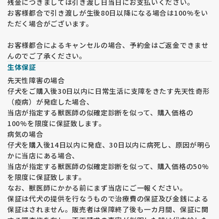
残金につきましては引き渡し日当日にお支払いください。
お客様都合で引き渡しが生後80日以降になる場合は100%をい
ただく場合がございます。
お客様都合によるキャンセルの場合、予約金はご返金できませ
んのでご了承ください。
生体保証
先天性障害の場合
仔犬をご購入後30日以内に日常生活に支障をきたす先天性奇形
（疫病）が発症した場合、
当店が指定する獣医師の似確定診断を似って、購入価格の
100%を限度に保証致します。
病気の場合
仔犬を購入後14日以内に発症、30日以内に病死し、原因が明ら
かに当店にある場合、
当店が指定する獣医師の似確定診断を似って、購入価格の50%
を限度に保証致します。
なお、獣医師にかかる前にまず当店にご一報ください。
保証は代犬の提供を行なうもので治療費の保証及び金銭による
保証はされません。販売者は保障終了後も一カ月間、保証に関