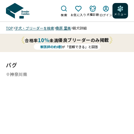
メニュー
犬種診断
検索
お気に入り
ログイン
TOP
子犬・ブリーダーを検索
桑原 里美
親犬詳細
10%
優良ブリーダーのみ掲載
合格率
未満
獣医師の約8割
が「信頼できる」と回答
パグ
神奈川県
4
4
4
4
/
/