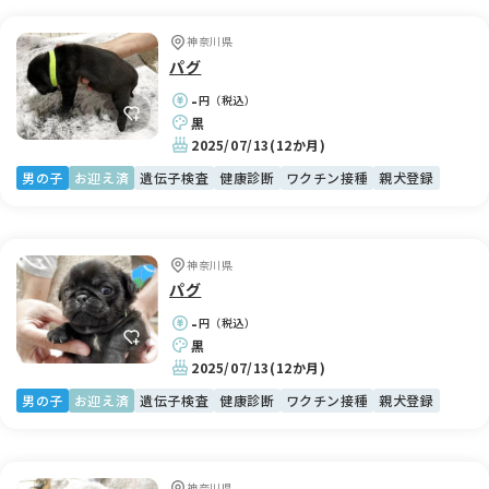
神奈川県
パグ
-
円（税込）
黒
2025/07/13
(12か月)
男の子
お迎え済
遺伝子検査
健康診断
ワクチン接種
親犬登録
神奈川県
パグ
-
円（税込）
黒
2025/07/13
(12か月)
男の子
お迎え済
遺伝子検査
健康診断
ワクチン接種
親犬登録
神奈川県