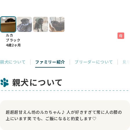
ルカ
母
ブラック
4歳2ヶ月
親犬について
ファミリー紹介
ブリーダーについて
見
親犬について
超超超甘えん坊のルカちゃん♪ 人が好きすぎて常に人の膝の
上にいます笑 でも、ご飯になると豹変します♡