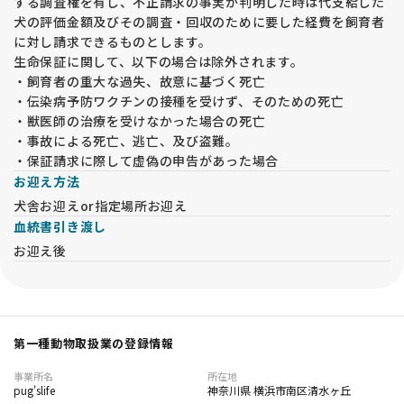
する調査権を有し、不正請求の事実が判明した時は代支給した
犬の評価金額及びその調査・回収のために要した経費を飼育者
に対し請求できるものとします。
生命保証に関して、以下の場合は除外されます。
・飼育者の重大な過失、故意に基づく死亡
・伝染病予防ワクチンの接種を受けず、そのための死亡
・獣医師の治療を受けなかった場合の死亡
・事故による死亡、逃亡、及び盗難。
・保証請求に際して虚偽の申告があった場合
お迎え方法
犬舎お迎えor指定場所お迎え
血統書引き渡し
お迎え後
第一種動物取扱業の登録情報
事業所名
所在地
pug'slife
神奈川県 横浜市南区清水ヶ丘