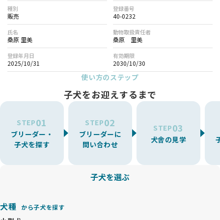
種別
登録番号
販売
40-0232
氏名
動物取扱責任者
桑原 里美
桑原 里美
登録年月日
有効期限
2025/10/31
2030/10/30
使い方のステップ
子犬をお迎えするまで
01
02
STEP
STEP
03
STEP
ブリーダー・
ブリーダーに
犬舎の見学
子犬を探す
問い合わせ
子犬を選ぶ
犬種
から子犬を探す