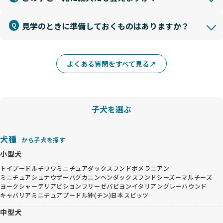
見学のときに準備しておくものはありますか？
よくある質問をすべて見る
子犬を選ぶ
犬種
から子犬を探す
小型犬
トイプードル
チワワ
ミニチュアダックスフンド
ポメラニアン
ミニチュアシュナウザー
パグ
カニンヘンダックスフンド
シーズー
マルチーズ
ヨークシャーテリア
ビションフリーゼ
パピヨン
イタリアングレーハウンド
キャバリア
ミニチュアプードル
狆(チン)
日本スピッツ
中型犬