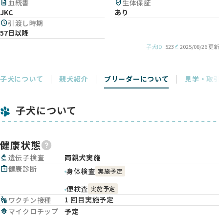
description
血統書
verified_user
生体保証
JKC
あり
schedule
引渡し時期
57日以降
子犬ID
523
2025/08/26 更新
子犬について
親犬紹介
ブリーダーについて
見学・取
子犬について
健康状態
biotech
遺伝子検査
両親犬実施
medical_services
健康診断
身体検査
実施予定
便検査
実施予定
1 回目実施予定
vaccines
ワクチン接種
memory
マイクロチップ
予定