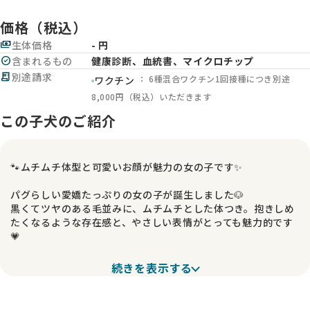
価格（税込）
payments
生体価格
- 円
check_circle
含まれるもの
健康診断、血統書、マイクロチップ
receipt_long
別途請求
： 6種混合ワクチン1回接種につき別途
ワクチン
8,000円（税込）いただきます
この子犬のご紹介
🐾ムチムチ体型と可愛いお顔が魅力の女の子です✨
パグらしい愛嬌たっぷりの女の子が誕生しました🐶
黒くてツヤのある毛並みに、ムチムチとした体つき。抱きしめ
たくなるような存在感と、やさしい表情がとっても魅力的です
💗
お母さんは落ち着きのある甘えん坊、ルカちゃん🌼
続きを表示する
この子もルカ譲りの癒やしオーラをまとっていて、のんびりマ
イペースな性格になりそうな予感がしています♪