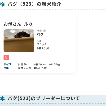
パグ（523）の親犬紹介
お顔立ちも整っていて、美人さんになること間違いなし🎀
毎日一緒に過ごす中で、どんどん可愛さが増していっていま
す。
愛情いっぱいの環境で大切に育てていますので、初めての方も
お母さん
ルカ
ご安心ください🌱
神奈川県
気になる方は、ぜひお気軽にお問い合わせください📩
パグ
ルカ
ブラック
4歳2ヶ月
母
サイズ
体高 30cm｜体長 40cm｜体重 10kg
性格
超甘えん坊 食いしん坊
パグ(523)のブリーダーについて