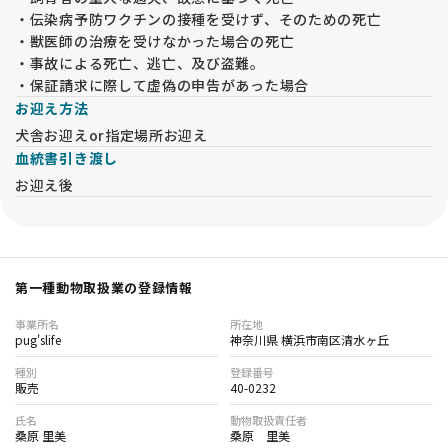
・伝染病予防ワクチンの接種を受けず、そのための死亡
・獣医師の治療を受けなかった場合の死亡
・事故による死亡、逃亡、及び盗難。
・保証請求に際して虚偽の申告があった場合
お迎え方法
犬舎お迎えor指定場所お迎え
血統書引き渡し
お迎え後
第一種動物取扱業の登録情報
事業所名
所在地
pug'slife
神奈川県 横浜市南区清水ヶ丘
種別
登録番号
販売
40-0232
氏名
動物取扱責任者
桑原 里美
桑原 里美