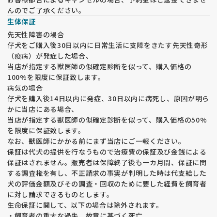
んのでご了承ください。
生体保証
先天性障害の場合
仔犬をご購入後30日以内に日常生活に支障をきたす先天性奇形
（疫病）が発症した場合、
当店が指定する獣医師の似確定診断を似って、購入価格の
100%を限度に保証致します。
病気の場合
仔犬を購入後14日以内に発症、30日以内に病死し、原因が明ら
かに当店にある場合、
当店が指定する獣医師の似確定診断を似って、購入価格の50%
を限度に保証致します。
なお、獣医師にかかる前にまず当店にご一報ください。
保証は代犬の提供を行なうもので治療費の保証及び金銭による
保証はされません。販売者は保障終了後も一カ月間、保証に関
する調査権を有し、不正請求の事実が判明した時は代支給した
犬の評価金額及びその調査・回収のために要した経費を飼育者
に対し請求できるものとします。
生命保証に関して、以下の場合は除外されます。
・飼育者の重大な過失、故意に基づく死亡