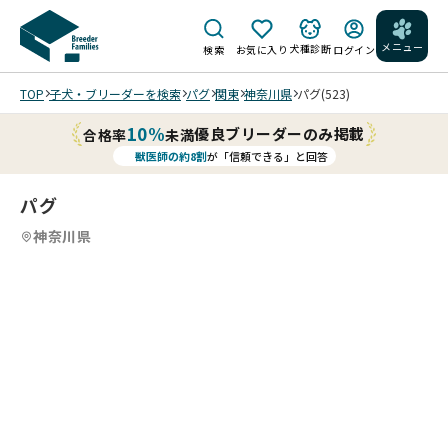
メニュー
犬種診断
検索
お気に入り
ログイン
TOP
子犬・ブリーダーを検索
パグ
関東
神奈川県
パグ(523)
10%
優良ブリーダーのみ掲載
合格率
未満
獣医師の約8割
が「信頼できる」と回答
パグ
神奈川県
2