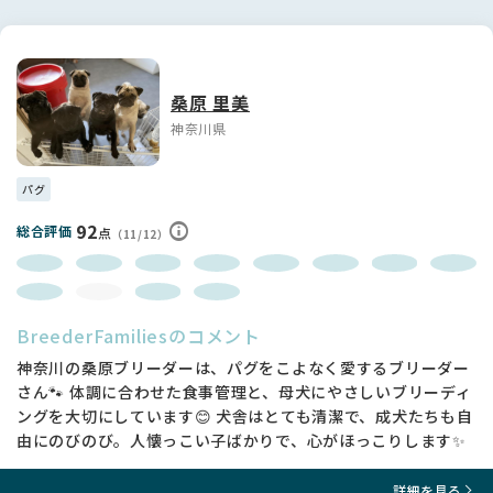
桑原 里美
神奈川県
パグ
92
総合評価
点
（11/12）
BreederFamiliesのコメント
神奈川の桑原ブリーダーは、パグをこよなく愛するブリーダー
さん🐾 体調に合わせた食事管理と、母犬にやさしいブリーディ
ングを大切にしています😊 犬舎はとても清潔で、成犬たちも自
由にのびのび。人懐っこい子ばかりで、心がほっこりします✨
詳細を見る