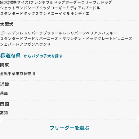
柴犬(標準サイズ)
フレンチブルドッグ
ボーダーコリー
ブルドッグ
シェットランドシープドッグ
コーギー
ミディアムプードル
スタンダードダックスフンド
コーイケルホンディエ
大型犬
ゴールデンレトリバー
ラブラドールレトリバー
シベリアンハスキー
スタンダードプードル
バーニーズ・マウンテン・ドッグ
グレートピレニーズ
シェパード
アフガンハウンド
都道府県
からパグの子犬を探す
関東
全県
千葉
東京
神奈川
近畿
兵庫
四国
高知
ブリーダーを選ぶ