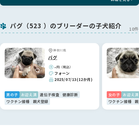
パグ（523 ）のブリーダーの子犬紹介
10件
神奈川県
パグ
-
円（税込）
フォーン
2025/07/13
(12か月)
男の子
お迎え済
遺伝子検査
健康診断
女の子
お迎え済
ワクチン接種
親犬登録
ワクチン接種
親