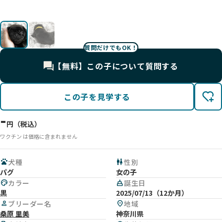
質問だけでもOK！
【無料】この子について質問する
この子を見学する
-
円（税込）
ワクチン は価格に含まれません
pets
犬種
wc
性別
パグ
女の子
palette
カラー
cake
誕生日
黒
2025/07/13（12か月）
person
ブリーダー名
location_on
地域
桑原 里美
神奈川県