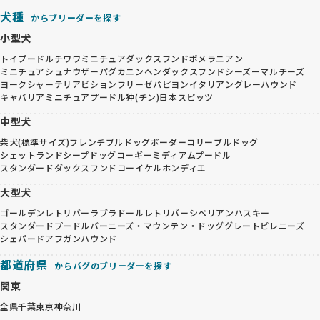
犬種
からブリーダーを探す
小型犬
トイプードル
チワワ
ミニチュアダックスフンド
ポメラニアン
ミニチュアシュナウザー
パグ
カニンヘンダックスフンド
シーズー
マルチーズ
ヨークシャーテリア
ビションフリーゼ
パピヨン
イタリアングレーハウンド
キャバリア
ミニチュアプードル
狆(チン)
日本スピッツ
中型犬
柴犬(標準サイズ)
フレンチブルドッグ
ボーダーコリー
ブルドッグ
シェットランドシープドッグ
コーギー
ミディアムプードル
スタンダードダックスフンド
コーイケルホンディエ
大型犬
ゴールデンレトリバー
ラブラドールレトリバー
シベリアンハスキー
スタンダードプードル
バーニーズ・マウンテン・ドッグ
グレートピレニーズ
シェパード
アフガンハウンド
都道府県
からパグのブリーダーを探す
関東
全県
千葉
東京
神奈川