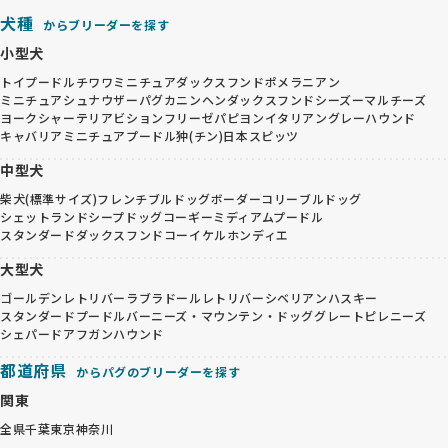
犬種
からブリーダーを探す
小型犬
トイプードル
チワワ
ミニチュアダックスフンド
ポメラニアン
ミニチュアシュナウザー
パグ
カニンヘンダックスフンド
シーズー
マルチーズ
ヨークシャーテリア
ビションフリーゼ
パピヨン
イタリアングレーハウンド
キャバリア
ミニチュアプードル
狆(チン)
日本スピッツ
中型犬
柴犬(標準サイズ)
フレンチブルドッグ
ボーダーコリー
ブルドッグ
シェットランドシープドッグ
コーギー
ミディアムプードル
スタンダードダックスフンド
コーイケルホンディエ
大型犬
ゴールデンレトリバー
ラブラドールレトリバー
シベリアンハスキー
スタンダードプードル
バーニーズ・マウンテン・ドッグ
グレートピレニーズ
シェパード
アフガンハウンド
都道府県
からパグのブリーダーを探す
関東
全県
千葉
東京
神奈川