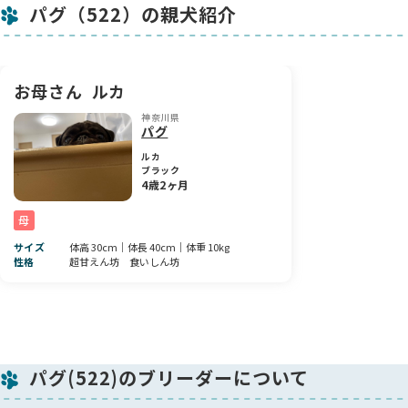
パグ（522）の親犬紹介
お顔も整っていて、まさに将来有望な美人さん🌷
この子のこれからがとっても楽しみです！
家庭的な環境で、大切に大切に育てていますので、安心してお
お母さん
ルカ
迎えいただけます。
神奈川県
ぜひぜひこの癒やしガールに会いに来てくださいね😊
パグ
ルカ
ブラック
4歳2ヶ月
母
サイズ
体高 30cm｜体長 40cm｜体重 10kg
性格
超甘えん坊 食いしん坊
パグ(522)のブリーダーについて