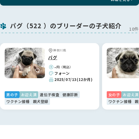
パグ（522 ）のブリーダーの子犬紹介
10件
神奈川県
パグ
-
円（税込）
フォーン
2025/07/13
(12か月)
男の子
お迎え済
遺伝子検査
健康診断
女の子
お迎え済
ワクチン接種
親犬登録
ワクチン接種
親