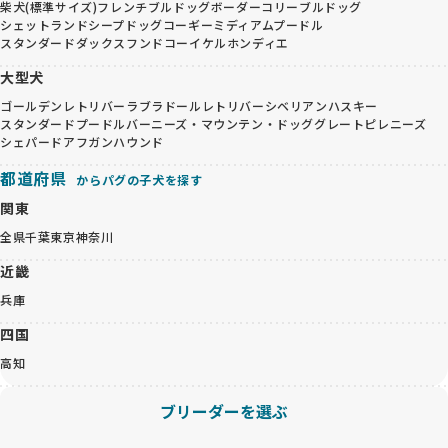
柴犬(標準サイズ)
フレンチブルドッグ
ボーダーコリー
ブルドッグ
シェットランドシープドッグ
コーギー
ミディアムプードル
スタンダードダックスフンド
コーイケルホンディエ
大型犬
ゴールデンレトリバー
ラブラドールレトリバー
シベリアンハスキー
スタンダードプードル
バーニーズ・マウンテン・ドッグ
グレートピレニーズ
シェパード
アフガンハウンド
都道府県
からパグの子犬を探す
関東
全県
千葉
東京
神奈川
近畿
兵庫
四国
高知
ブリーダーを選ぶ