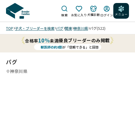
メニュー
犬種診断
検索
お気に入り
ログイン
TOP
子犬・ブリーダーを検索
パグ
関東
神奈川県
パグ(522)
10%
優良ブリーダーのみ掲載
合格率
未満
獣医師の約8割
が「信頼できる」と回答
パグ
神奈川県
2