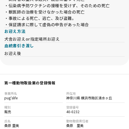
・伝染病予防ワクチンの接種を受けず、そのための死亡
・獣医師の治療を受けなかった場合の死亡
・事故による死亡、逃亡、及び盗難。
・保証請求に際して虚偽の申告があった場合
お迎え方法
犬舎お迎えor指定場所お迎え
血統書引き渡し
お迎え後
第一種動物取扱業の登録情報
事業所名
所在地
pug'slife
神奈川県 横浜市南区清水ヶ丘
種別
登録番号
販売
40-0232
氏名
動物取扱責任者
桑原 里美
桑原 里美