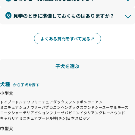
見学のときに準備しておくものはありますか？
よくある質問をすべて見る
子犬を選ぶ
犬種
から子犬を探す
小型犬
トイプードル
チワワ
ミニチュアダックスフンド
ポメラニアン
ミニチュアシュナウザー
パグ
カニンヘンダックスフンド
シーズー
マルチーズ
ヨークシャーテリア
ビションフリーゼ
パピヨン
イタリアングレーハウンド
キャバリア
ミニチュアプードル
狆(チン)
日本スピッツ
中型犬