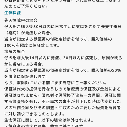
んのでご了承ください。
生体保証
先天性障害の場合
仔犬をご購入後30日以内に日常生活に支障をきたす先天性奇形
（疫病）が発症した場合、
当店が指定する獣医師の似確定診断を似って、購入価格の
100%を限度に保証致します。
病気の場合
仔犬を購入後14日以内に発症、30日以内に病死し、原因が明ら
かに当店にある場合、
当店が指定する獣医師の似確定診断を似って、購入価格の50%
を限度に保証致します。
なお、獣医師にかかる前にまず当店にご一報ください。
保証は代犬の提供を行なうもので治療費の保証及び金銭による
保証はされません。販売者は保障終了後も一カ月間、保証に関
する調査権を有し、不正請求の事実が判明した時は代支給した
犬の評価金額及びその調査・回収のために要した経費を飼育者
に対し請求できるものとします。
生命保証に関して、以下の場合は除外されます。
・飼育者の重大な過失、故意に基づく死亡