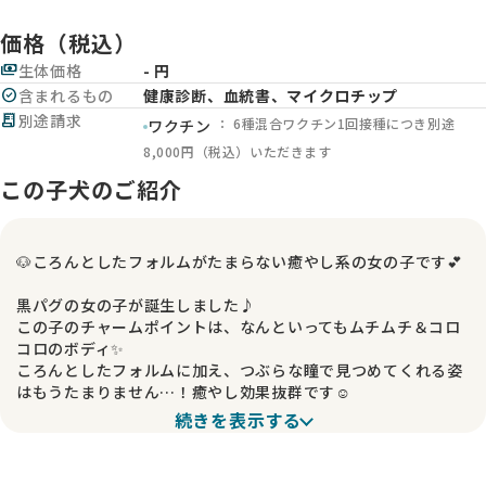
価格（税込）
payments
生体価格
- 円
check_circle
含まれるもの
健康診断、血統書、マイクロチップ
receipt_long
別途請求
： 6種混合ワクチン1回接種につき別途
ワクチン
8,000円（税込）いただきます
この子犬のご紹介
🐶ころんとしたフォルムがたまらない癒やし系の女の子です💕
黒パグの女の子が誕生しました♪
この子のチャームポイントは、なんといってもムチムチ＆コロ
コロのボディ✨
ころんとしたフォルムに加え、つぶらな瞳で見つめてくれる姿
はもうたまりません…！癒やし効果抜群です☺️
続きを表示する
ママは、落ち着いた性格で甘えん坊なルカちゃん🍀
そんなルカの愛情をたっぷり受けて、優しく穏やかな子に育っ
てくれそうです。