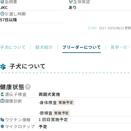
description
血統書
verified_user
生体保証
JKC
あり
schedule
引渡し時期
57日以降
子犬ID
522
2025/08/13 更新
子犬について
親犬紹介
ブリーダーについて
見学・取
子犬について
健康状態
biotech
遺伝子検査
両親犬実施
medical_services
健康診断
身体検査
実施予定
便検査
実施予定
1 回目実施予定
vaccines
ワクチン接種
memory
マイクロチップ
予定