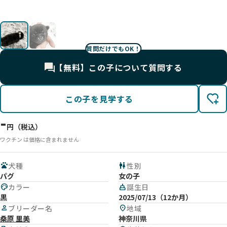
質問だけでもOK！
【無料】この子について質問する
この子を見学する
-
円（税込）
ワクチン は価格に含まれません
pets
犬種
wc
性別
パグ
女の子
palette
カラー
cake
誕生日
黒
2025/07/13（12か月）
person
ブリーダー名
location_on
地域
桑原 里美
神奈川県