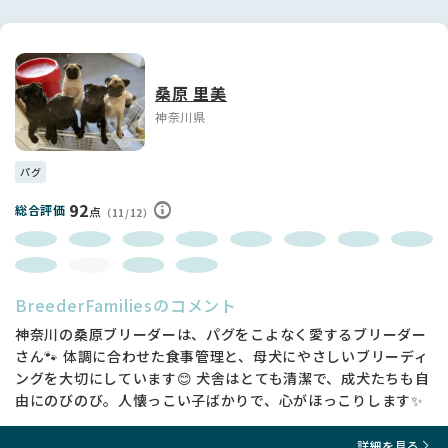
桑原 里美
神奈川県
パグ
92
総合評価
点
（11/12）
BreederFamiliesのコメント
神奈川の桑原ブリーダーは、パグをこよなく愛するブリーダー
さん🐾 体調に合わせた食事管理と、母犬にやさしいブリーディ
ングを大切にしています😊 犬舎はとても清潔で、成犬たちも自
由にのびのび。人懐っこい子ばかりで、心がほっこりします✨
詳細を見る