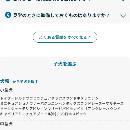
見学のときに準備しておくものはありますか？
よくある質問をすべて見る
子犬を選ぶ
犬種
から子犬を探す
小型犬
トイプードル
チワワ
ミニチュアダックスフンド
ポメラニアン
ミニチュアシュナウザー
パグ
カニンヘンダックスフンド
シーズー
マルチーズ
ヨークシャーテリア
ビションフリーゼ
パピヨン
イタリアングレーハウンド
キャバリア
ミニチュアプードル
狆(チン)
日本スピッツ
中型犬