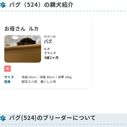
パグ（524）の親犬紹介
美人さん要素もしっかり持っていて、成長とともにますます可
愛くなっていくのが楽しみな子です🎀
ぜひ実際に会って、癒やされてみてくださいね✨
お母さん
ルカ
神奈川県
パグ
ルカ
ブラック
4歳2ヶ月
母
サイズ
体高 30cm｜体長 40cm｜体重 10kg
性格
超甘えん坊 食いしん坊
パグ(524)のブリーダーについて