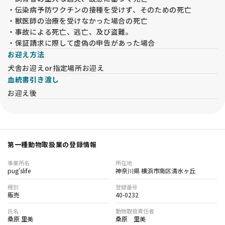
・伝染病予防ワクチンの接種を受けず、そのための死亡
・獣医師の治療を受けなかった場合の死亡
・事故による死亡、逃亡、及び盗難。
・保証請求に際して虚偽の申告があった場合
お迎え方法
犬舎お迎えor指定場所お迎え
血統書引き渡し
お迎え後
第一種動物取扱業の登録情報
事業所名
所在地
pug'slife
神奈川県 横浜市南区清水ヶ丘
種別
登録番号
販売
40-0232
氏名
動物取扱責任者
桑原 里美
桑原 里美