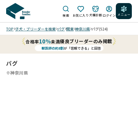
メニュー
犬種診断
検索
お気に入り
ログイン
TOP
子犬・ブリーダーを検索
パグ
関東
神奈川県
パグ(524)
10%
優良ブリーダーのみ掲載
合格率
未満
獣医師の約8割
が「信頼できる」と回答
パグ
神奈川県
4
4
4
4
/
/