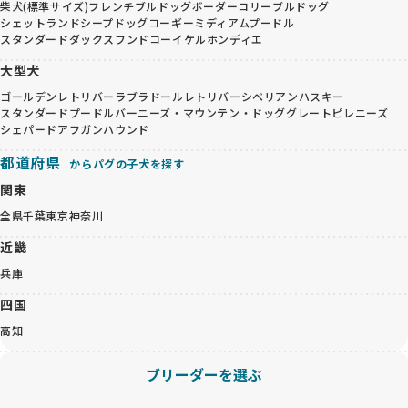
柴犬(標準サイズ)
フレンチブルドッグ
ボーダーコリー
ブルドッグ
シェットランドシープドッグ
コーギー
ミディアムプードル
スタンダードダックスフンド
コーイケルホンディエ
大型犬
ゴールデンレトリバー
ラブラドールレトリバー
シベリアンハスキー
スタンダードプードル
バーニーズ・マウンテン・ドッグ
グレートピレニーズ
シェパード
アフガンハウンド
都道府県
からパグの子犬を探す
関東
全県
千葉
東京
神奈川
近畿
兵庫
四国
高知
ブリーダーを選ぶ