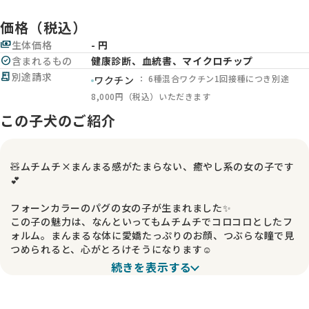
価格（税込）
payments
生体価格
- 円
check_circle
含まれるもの
健康診断、血統書、マイクロチップ
receipt_long
別途請求
： 6種混合ワクチン1回接種につき別途
ワクチン
8,000円（税込）いただきます
この子犬のご紹介
🧸ムチムチ×まんまる感がたまらない、癒やし系の女の子です
💕
フォーンカラーのパグの女の子が生まれました✨
この子の魅力は、なんといってもムチムチでコロコロとしたフ
ォルム。まんまるな体に愛嬌たっぷりのお顔、つぶらな瞳で見
つめられると、心がとろけそうになります☺️
続きを表示する
ママは落ち着いた性格で、とっても甘えん坊なルカちゃん🐾
ルカの優しい性格をしっかり受け継いでくれていて、のんびり
穏やかな雰囲気に包まれた子です♪