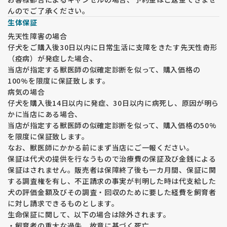
んのでご了承ください。
生体保証
先天性障害の場合
仔犬をご購入後30日以内に日常生活に支障をきたす先天性奇形
（疫病）が発症した場合、
当店が指定する獣医師の似確定診断を似って、購入価格の
100%を限度に保証致します。
病気の場合
仔犬を購入後14日以内に発症、30日以内に病死し、原因が明ら
かに当店にある場合、
当店が指定する獣医師の似確定診断を似って、購入価格の50%
を限度に保証致します。
なお、獣医師にかかる前にまず当店にご一報ください。
保証は代犬の提供を行なうもので治療費の保証及び金銭による
保証はされません。販売者は保障終了後も一カ月間、保証に関
する調査権を有し、不正請求の事実が判明した時は代支給した
犬の評価金額及びその調査・回収のために要した経費を飼育者
に対し請求できるものとします。
生命保証に関して、以下の場合は除外されます。
・飼育者の重大な過失、故意に基づく死亡