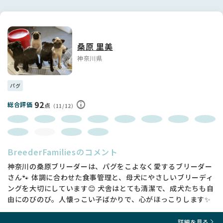
桑原 里美
神奈川県
パグ
92
総合評価
点
（11/12）
BreederFamiliesのコメント
神奈川の桑原ブリーダーは、パグをこよなく愛するブリーダー
さん🐾 体調に合わせた食事管理と、母犬にやさしいブリーディ
ングを大切にしています😊 犬舎はとても清潔で、成犬たちも自
由にのびのび。人懐っこい子ばかりで、心がほっこりします✨
詳細を見る