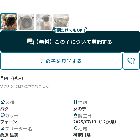
質問だけでもOK！
【無料】この子について質問する
この子を見学する
-
円（税込）
ワクチン は価格に含まれません
pets
犬種
wc
性別
パグ
女の子
palette
カラー
cake
誕生日
フォーン
2025/07/13（12か月）
person
ブリーダー名
location_on
地域
桑原 里美
神奈川県