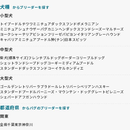
犬種
からブリーダーを探す
小型犬
トイプードル
チワワ
ミニチュアダックスフンド
ポメラニアン
ミニチュアシュナウザー
パグ
カニンヘンダックスフンド
シーズー
マルチーズ
ヨークシャーテリア
ビションフリーゼ
パピヨン
イタリアングレーハウンド
キャバリア
ミニチュアプードル
狆(チン)
日本スピッツ
中型犬
柴犬(標準サイズ)
フレンチブルドッグ
ボーダーコリー
ブルドッグ
シェットランドシープドッグ
コーギー
ミディアムプードル
スタンダードダックスフンド
コーイケルホンディエ
大型犬
ゴールデンレトリバー
ラブラドールレトリバー
シベリアンハスキー
スタンダードプードル
バーニーズ・マウンテン・ドッグ
グレートピレニーズ
シェパード
アフガンハウンド
都道府県
からパグのブリーダーを探す
関東
全県
千葉
東京
神奈川