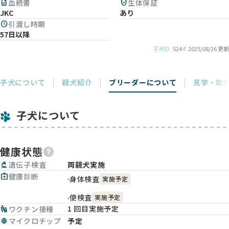
description
血統書
verified_user
生体保証
JKC
あり
schedule
引渡し時期
57日以降
子犬ID
524
2025/08/26 更新
子犬について
親犬紹介
ブリーダーについて
見学・取
子犬について
健康状態
biotech
遺伝子検査
両親犬実施
medical_services
健康診断
身体検査
実施予定
便検査
実施予定
1 回目実施予定
vaccines
ワクチン接種
memory
マイクロチップ
予定