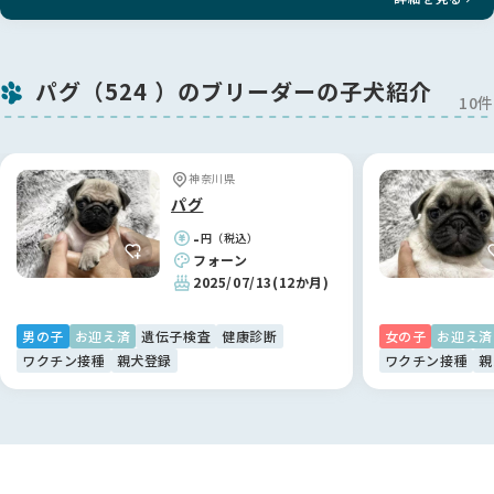
パグ（524 ）のブリーダーの子犬紹介
10件
神奈川県
パグ
-
円（税込）
フォーン
2025/07/13
(12か月)
男の子
お迎え済
遺伝子検査
健康診断
女の子
お迎え済
ワクチン接種
親犬登録
ワクチン接種
親