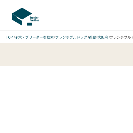
TOP
子犬・ブリーダーを検索
フレンチブルドッグ
近畿
大阪府
フレンチブルドッ
2
12
5
12
6
12
7
12
8
12
9
10
12
11
12
12
12
12
12
/
/
/
/
/
/
/
/
/