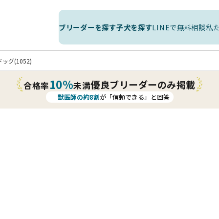
ブリーダーを探す
子犬を探す
LINEで無料相談
私
グ(1052)
10%
優良ブリーダーのみ掲載
合格率
未満
獣医師の約8割
が「信頼できる」と回答