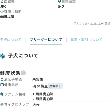
description
血統書
verified_user
生体保証
JKC
あり
schedule
引渡し時期
60日以降
子犬ID
716
2025/12/04 更新
子犬について
ブリーダーについて
見学・取引について
子犬について
健康状態
biotech
遺伝子検査
未実施
medical_services
健康診断
身体検査
異常なし
1 回目実施済
vaccines
ワクチン接種
2 回目実施済
memory
マイクロチップ
済み