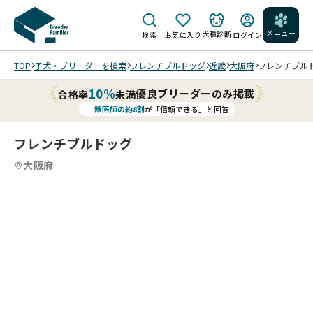
メニュー
犬種診断
検索
お気に入り
ログイン
TOP
子犬・ブリーダーを検索
フレンチブルドッグ
近畿
大阪府
フレンチブルドッ
10%
優良ブリーダーのみ掲載
合格率
未満
獣医師の約8割
が「信頼できる」と回答
フレンチブルドッグ
大阪府
0
10
5
10
6
10
7
10
8
10
9
10
10
10
10
/
/
/
/
/
/
/
202
202
202
202
202
202
202
202
202
202
5/1
5/1
5/1
5/1
5/1
5/1
5/1
5/1
5/1
5/1
1/2
1/2
0/2
0/2
0/2
0/1
0/0
0/0
0/0
0/0
1 撮
1 撮
8 撮
4 撮
3 撮
4 撮
8 撮
8 撮
8 撮
8 撮