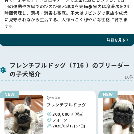
回の運動やお庭でのびのび遊ぶ環境を完備🏠室内は冷暖房を24
時間管理し、清掃・消毒も徹底。子犬はリビングで家族や成犬
に見守られながら生活する、人懐っこく穏やかな性格に育ちま
す✨
詳細を見る
フレンチブルドッグ（716 ）のブリーダー
の子犬紹介
10件
大阪府
フレンチブルドッグ
300,000
円（税込）
フォーン
2026/06/13
(57日)