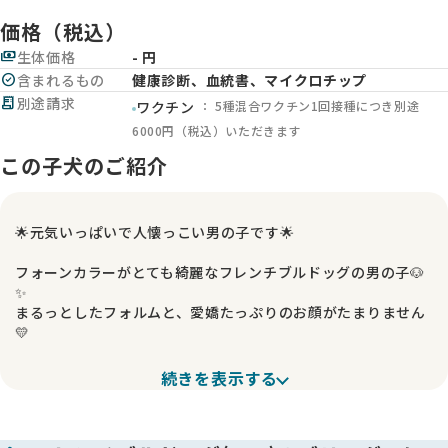
価格（税込）
payments
生体価格
- 円
check_circle
含まれるもの
健康診断、血統書、マイクロチップ
receipt_long
別途請求
： 5種混合ワクチン1回接種につき別途
ワクチン
6000円（税込）いただきます
この子犬のご紹介
🌟元気いっぱいで人懐っこい男の子です🌟
フォーンカラーがとても綺麗なフレンチブルドッグの男の子🐶
✨
まるっとしたフォルムと、愛嬌たっぷりのお顔がたまりません
💛
🍀性格について
続きを表示する
食欲旺盛で、毎日ごはんの時間が待ちきれない様子です😊
とても活発で遊ぶことが大好き！人がそばにいると尻尾をブン
ブン振って寄ってきてくれる、人懐っこい性格の子です💕