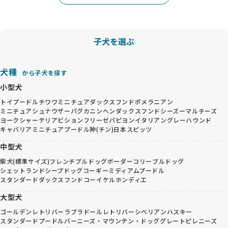
子犬を選ぶ
犬種
から子犬を探す
小型犬
トイプードル
チワワ
ミニチュアダックスフンド
ポメラニアン
ミニチュアシュナウザー
パグ
カニンヘンダックスフンド
シーズー
マルチーズ
ヨークシャーテリア
ビションフリーゼ
パピヨン
イタリアングレーハウンド
キャバリア
ミニチュアプードル
狆(チン)
日本スピッツ
中型犬
柴犬(標準サイズ)
フレンチブルドッグ
ボーダーコリー
ブルドッグ
シェットランドシープドッグ
コーギー
ミディアムプードル
スタンダードダックスフンド
コーイケルホンディエ
大型犬
ゴールデンレトリバー
ラブラドールレトリバー
シベリアンハスキー
スタンダードプードル
バーニーズ・マウンテン・ドッグ
グレートピレニーズ