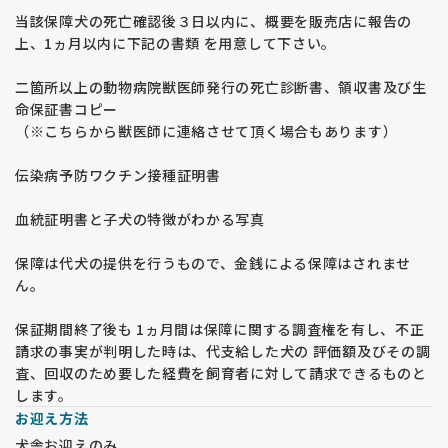
当該保障犬の死亡確認後３日以内に、概要を販売店に報告の
上、1ヵ月以内に下記の書類 を用意して下さい。
二箇所以上の動物病院獣医師発行の死亡診断書、領収書及び生
命保証書コピー
（※こちらから獣医師に連絡させて頂く場合もあります）
伝染病予防ワクチン接種証明書
血統証明書と子犬の特徴がわかる写真
保障は代犬の提供を行うもので、金銭による保障はされませ
ん。
保証期間終了後も 1ヵ月間は保障に関する調査権を有し、不正
請求の事実が判明した時は、代支給した犬の 評価額及びその調
査、回収のため要した経費を飼育者に対して請求できるものと
します。
お迎え方法
犬舎お迎えのみ