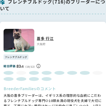
フレンチブルドッグ(716)のブリーダーにつ
👑血統について
いて
お父さんはJKCチャンピオンの直子という素晴らしい血統✨
しっかりとした体つきと整ったお顔立ちは、その血筋をしっか
り受け継いでいます✨
これからますます魅力が増していく、将来がとても楽しみな男
の子です🌈
喜多 行江
素敵なご家族とのご縁を心よりお待ちしています💐
大阪府
フレンチブルドッグ
83
総合評価
点
（10/12）
BreederFamiliesのコメント
大阪の喜多ブリーダーは、イギリス系の理想的な血統にこだわ
るフレンチブルドッグ専門🐶10頭未満の現役犬を夫婦で大切に
育て、丁寧にケア✨普段はケージで安全に過ごしつつも、1日7