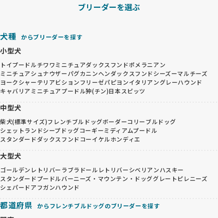
ブリーダーを選ぶ
犬種
からブリーダーを探す
小型犬
トイプードル
チワワ
ミニチュアダックスフンド
ポメラニアン
ミニチュアシュナウザー
パグ
カニンヘンダックスフンド
シーズー
マルチーズ
ヨークシャーテリア
ビションフリーゼ
パピヨン
イタリアングレーハウンド
キャバリア
ミニチュアプードル
狆(チン)
日本スピッツ
中型犬
柴犬(標準サイズ)
フレンチブルドッグ
ボーダーコリー
ブルドッグ
シェットランドシープドッグ
コーギー
ミディアムプードル
スタンダードダックスフンド
コーイケルホンディエ
大型犬
ゴールデンレトリバー
ラブラドールレトリバー
シベリアンハスキー
スタンダードプードル
バーニーズ・マウンテン・ドッグ
グレートピレニーズ
シェパード
アフガンハウンド
都道府県
からフレンチブルドッグのブリーダーを探す