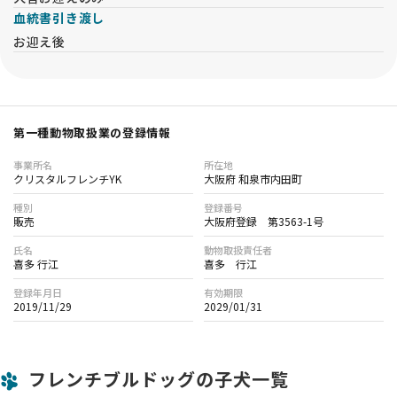
血統書引き渡し
お迎え後
第一種動物取扱業の登録情報
事業所名
所在地
クリスタルフレンチYK
大阪府 和泉市内田町
種別
登録番号
販売
大阪府登録 第3563-1号
氏名
動物取扱責任者
喜多 行江
喜多 行江
登録年月日
有効期限
2019/11/29
2029/01/31
フレンチブルドッグの子犬一覧