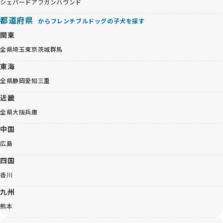
シェパード
アフガンハウンド
都道府県
からフレンチブルドッグの子犬を探す
関東
全県
埼玉
東京
茨城
群馬
東海
全県
静岡
愛知
三重
近畿
全県
大阪
兵庫
中国
広島
四国
香川
九州
熊本