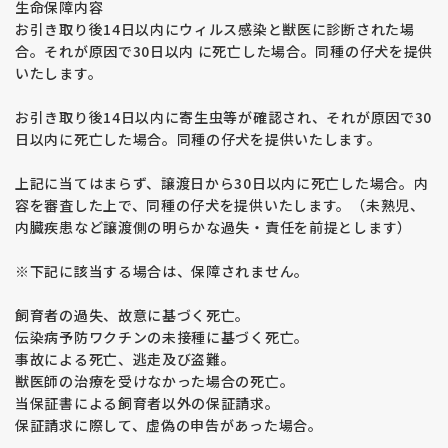
生命保障内容
お引き取り後14日以内にウィルス感染と獣医に診断された場
合。それが原因で30日以内 に死亡した場合。同種の仔犬を提供
いたします。
お引き取り後14日以内に寄生虫等が確認され、それが原因で30
日以内に死亡した場合。同種の仔犬を提供いたします。
上記に当てはまらず、譲渡日から30日以内に死亡した場合。内
容を審査した上で、同種の仔犬を提供いたします。（未熟児、
内臓疾患など譲渡側の明らかな過失・責任を前提とします）
※下記に該当する場合は、保障されません。
飼育者の過失、故意に基づく死亡。
伝染病予防ワクチンの未接種に基づく死亡。
事故による死亡、逃走及び盗難。
獣医師の治療を受けなかった場合の死亡。
当保証書による飼育者以外の保証請求。
保証請求に際して、虚偽の申告があった場合。