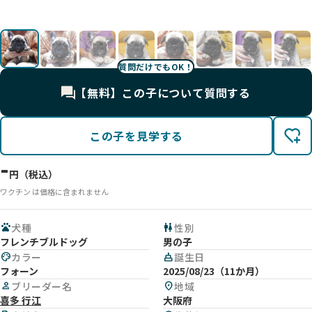
影
影
影
影
影
影
影
影
影
影
質問だけでもOK！
【無料】この子について質問する
この子を見学する
-
円（税込）
ワクチン は価格に含まれません
pets
犬種
wc
性別
フレンチブルドッグ
男の子
palette
カラー
cake
誕生日
フォーン
2025/08/23（11か月）
person
ブリーダー名
location_on
地域
喜多 行江
大阪府