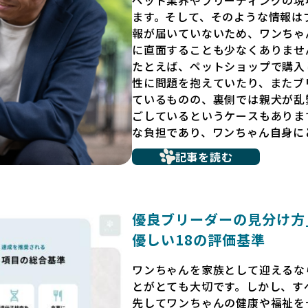
ます。そして、そのような情報は
報が届いていないため、ワンちゃ
に直面することも少なくありませ
たとえば、ペットショップで購入
性に問題を抱えていたり、またブ
ているものの、裏側では親犬が乱
ごしているというケースもありま
な負担であり、ワンちゃん自身に
だからこそ、私たちは正しい情報
記事を読む
ています。BreederFamili
リーダー」のみを独自の厳しい基
プンにしています。これにより、
選べる環境を整えています。
優良ブリーダーの見分け方_B
そして、消費者の皆様が正しい情
優しい18の評価基準
ワンちゃんを家族のように愛する
リーダー」が自然と淘汰される社
ワンちゃんを家族として迎えるな
く、親犬や引退犬も大切にされる
とがとても大切です。しかし、す
い世界を築いていきたいと考えて
先してワンちゃんの健康や福祉を