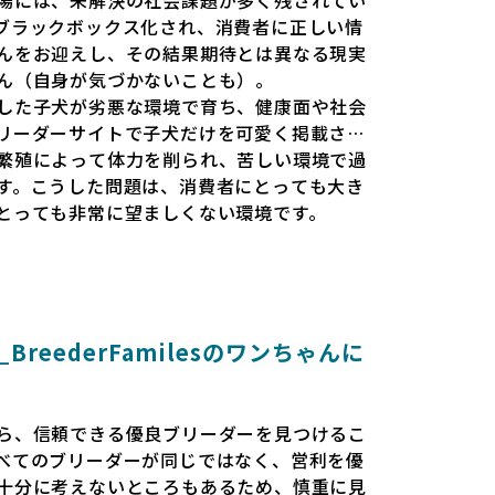
ブラックボックス化され、消費者に正しい情
んをお迎えし、その結果期待とは異なる現実
ん（自身が気づかないことも）。
した子犬が劣悪な環境で育ち、健康面や社会
リーダーサイトで子犬だけを可愛く掲載され
繁殖によって体力を削られ、苦しい環境で過
す。こうした問題は、消費者にとっても大き
とっても非常に望ましくない環境です。
と安心して選べる場所を提供すべきだと考え
esでは、ワンちゃんを家族のように愛する「優良ブ
準で厳選し、その評価基準や評価結果をオー
消費者の皆様が安心して子犬やブリーダーを
reederFamilesのワンちゃんに
報をもとに優良ブリーダーを求めることで、
優良ブリーダーが増え、営利優先の「悪徳ブ
会を目指しています。目の前の子犬だけでな
ら、信頼できる優良ブリーダーを見つけるこ
環境を作り上げ、すべてのワンちゃんに優し
べてのブリーダーが同じではなく、営利を優
います。
十分に考えないところもあるため、慎重に見