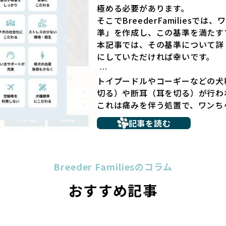
極める必要があります。
ペットショップでの生体販売では
そこでBreederFamilies
が十分に整っていない場合が多く
準」を作成し、この基準を満たす
ストレスを受けることが少なくあ
本記事では、その基準について詳
社会性の問題につながりやすく、
にしていただければ幸いです。
ん。
こうした背景から、BreederFa
トイプードルやコーギーなどの犬
採用するとともに、ペットオーク
切る）や断耳（耳を切る）が行わ
ーの掲載も行ってしません。
これは痛みを伴う処置で、ワンち
ペットショップを避けた方がいい
や不安感を引き起こす可能性もあ
記事を読む
要なコミュニケーション手段でも
多くのブリーダーサイトでは、掲
の意思疎通が難しくなることもあ
基準にとどまっていることが問題
ヨーロッパ諸国ではこうした処置
グ環境の最低限を定めるものに過
われる場合があります。
Breeder Familiesのコラム
の責任ある姿勢を十分に保障する
優良ブリーダーは動物福祉を優先
ックを経ていないブリーダーが掲
おすすめ記事
断尾・断耳を行いません。
選択の判断が難しい現状がありま
一方、営利優先ブリーダーでは「
さらに、書類審査のみで掲載が許
や断耳を行うことがあり、中には
リーダーの姿勢が見えにくい点も
す。