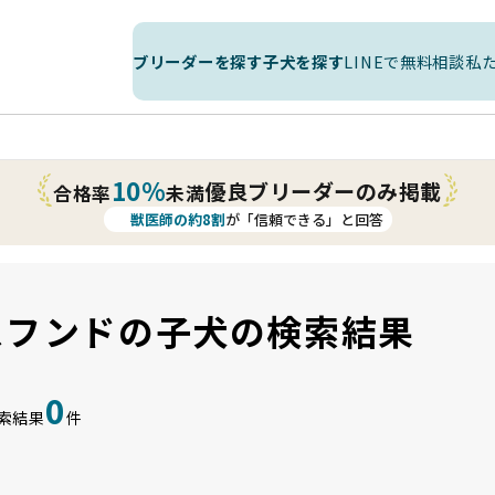
ブリーダーを探す
子犬を探す
LINEで無料相談
私
10%
優良ブリーダーのみ掲載
合格率
未満
獣医師の約8割
が「信頼できる」と回答
スフンドの子犬の検索結果
0
索結果
件