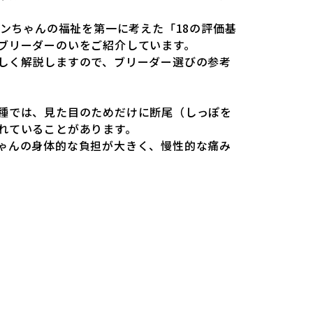
、ワンちゃんが健やかに成長するための環境
では、ワンちゃんの福祉を第一に考えた「18の評価基
、販売までの間に過密な環境や長距離移動の
ブリーダーのいをご紹介しています。
りません。このような環境は、健康リスクや
しく解説しますので、ブリーダー選びの参考
ワンちゃんにとっても望ましいとは言えませ
miliesはペットショップを介さない直接販売を
種では、見た目のためだけに断尾（しっぽを
ションやペットショップを利用するブリーダ
れていることがあります。
ゃんの身体的な負担が大きく、慢性的な痛み
理由の詳細はこちら
ります。また、しっぽや耳はワンちゃんの重
あるため、切断されることで他の犬や人間と
載するブリーダーの審査が法令レベルの最低
ります。
です。この法令レベルの基準はブリーディン
が禁止されている一方で、日本ではいまだ行
ぎず、ワンちゃんの心身の福祉やブリーダー
ものではありません。そのため、厳格なチェ
し、ワンちゃんの自然な姿を大切にするため
載されることも少なくなく、消費者にとって
す。
見た目が良く売れやすい」ことを理由に断尾
可されるサイトが多く、実際の飼育環境やブ
麻酔なしで処置するケースも見受けられま
課題です。こうしたサイトでは、ブリーダー