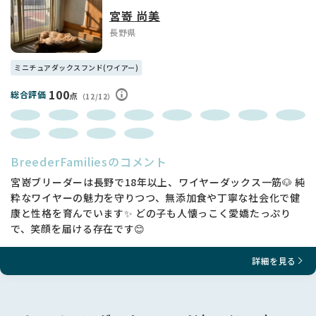
愛情をたっぷり注ぎながら大切に育てておりますので、生涯家
宮嵜 尚美
族の一員として可愛がってくださる素敵なオーナー様とのご縁
長野県
を心よりお待ちしております🏡✨
気になることがございましたら、お気軽にお問い合わせくださ
ミニチュアダックスフンド(ワイアー)
い📩
100
総合評価
点
（12/12）
BreederFamiliesのコメント
宮嵜ブリーダーは長野で18年以上、ワイヤーダックス一筋🐶 純
粋なワイヤーの魅力を守りつつ、無添加食や丁寧な社会化で健
康と性格を育んでいます✨ どの子も人懐っこく愛嬌たっぷり
で、笑顔を届ける存在です😊
詳細を見る