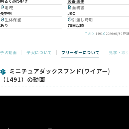
明るく遊び好き
宮嵜 尚美
location_on
地域
description
血統書
長野県
JKC
verified_user
生体保証
schedule
引渡し時期
あり
70日以降
子犬ID
1491
2026/06/30 更新
子犬動画
子犬について
ブリーダーについて
見学・取
ミニチュアダックスフンド(ワイアー)
（1491）の動画