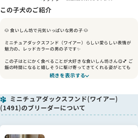
この子犬のご紹介
🐶 食いしん坊で元気いっぱいな男の子 🐶
ミニチュアダックスフンド（ワイアー）らしい愛らしい表情が
魅力の、レッドカラーの男の子です✨
この子はとにかく食べることが大好きな食いしん坊さん😋💕 ご
飯の時間になると嬉しそうに駆け寄ってきてくれる姿がとても
可愛らしく、毎日の成長をしっかり感じさせてくれます。
続きを表示する
性格は明るく、人懐っこくて遊ぶことが大好き🎵 兄妹や仲間た
ちと元気いっぱいに遊びながら、のびのびと健やかに成長して
ミニチュアダックスフンド(ワイアー)
います。好奇心旺盛で、いつも楽しそうに過ごしている姿に自
然と笑顔をもらえる子です😊
(1491)のブリーダーについて
ワイアーヘアードならではの愛嬌たっぷりな表情も魅力のひと
つ。見ているだけで癒される、とても可愛い男の子に育ってい
ます💖