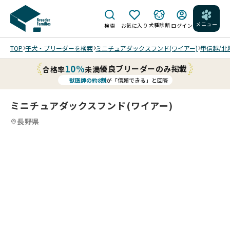
メニュー
犬種診断
検索
お気に入り
ログイン
TOP
子犬・ブリーダーを検索
ミニチュアダックスフンド(ワイアー)
甲信越/北
10%
優良ブリーダーのみ掲載
合格率
未満
獣医師の約8割
が「信頼できる」と回答
ミニチュアダックスフンド(ワイアー)
長野県
間
間
違
違
7
4
7
5
7
6
7
7
7
7
い
い
/
/
/
/
/
な
な
く
く
お
お
顔
顔
可
可
愛
愛
く
く
明
202
202
202
明
202
202
る
6/0
6/0
6/0
る
6/0
6/0
い
6/1
6/1
6/1
い
6/0
5/3
子
5 撮
1 撮
1 撮
子
3 撮
1 撮