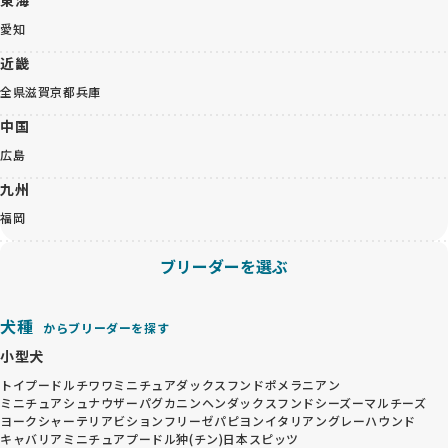
愛知
近畿
全県
滋賀
京都
兵庫
中国
広島
九州
福岡
ブリーダーを選ぶ
犬種
からブリーダーを探す
小型犬
トイプードル
チワワ
ミニチュアダックスフンド
ポメラニアン
ミニチュアシュナウザー
パグ
カニンヘンダックスフンド
シーズー
マルチーズ
ヨークシャーテリア
ビションフリーゼ
パピヨン
イタリアングレーハウンド
キャバリア
ミニチュアプードル
狆(チン)
日本スピッツ