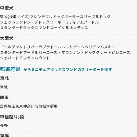
中型犬
柴犬(標準サイズ)
フレンチブルドッグ
ボーダーコリー
ブルドッグ
シェットランドシープドッグ
コーギー
ミディアムプードル
スタンダードダックスフンド
コーイケルホンディエ
大型犬
ゴールデンレトリバー
ラブラドールレトリバー
シベリアンハスキー
スタンダードプードル
バーニーズ・マウンテン・ドッグ
グレートピレニーズ
シェパード
アフガンハウンド
都道府県
からミニチュアダックスフンドのブリーダーを探す
東北
宮城
関東
全県
埼玉
東京
神奈川
茨城
栃木
群馬
甲信越/北陸
長野
東海