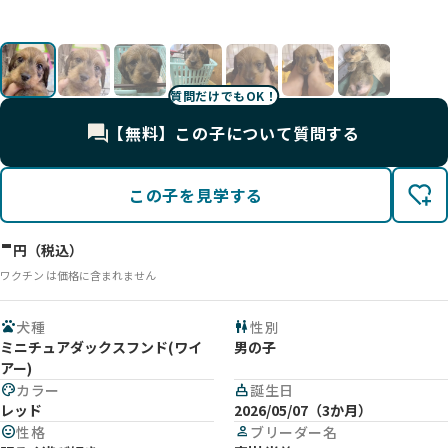
♡
影
影
影
♡
影
影
質問だけでもOK！
【無料】この子について質問する
この子を見学する
-
円（税込）
ワクチン は価格に含まれません
pets
犬種
wc
性別
ミニチュアダックスフンド(ワイ
男の子
アー)
palette
カラー
cake
誕生日
レッド
2026/05/07（3か月）
mood
性格
person
ブリーダー名