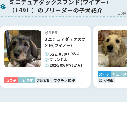
ミニチュアダックスフンド(ワイアー)
（1491 ）のブリーダーの子犬紹介
10件
長野県
ミニチュアダックスフ
ンド(ワイアー)
522,000
円（税込）
ブリンドル
2026/05/07
(3か月)
男の子
お迎え済
女の子
手続き中
健康診断
ワクチン接種
親犬登録