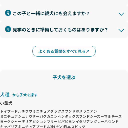
この子と一緒に親犬にも会えますか？
見学のときに準備しておくものはありますか？
よくある質問をすべて見る
子犬を選ぶ
犬種
から子犬を探す
小型犬
トイプードル
チワワ
ミニチュアダックスフンド
ポメラニアン
ミニチュアシュナウザー
パグ
カニンヘンダックスフンド
シーズー
マルチーズ
ヨークシャーテリア
ビションフリーゼ
パピヨン
イタリアングレーハウンド
キャバリア
ミニチュアプードル
狆(チン)
日本スピッツ