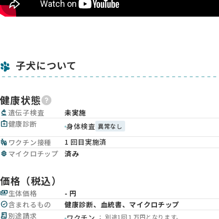
子犬について
健康状態
biotech
遺伝子検査
未実施
medical_services
健康診断
身体検査
異常なし
1 回目実施済
vaccines
ワクチン接種
memory
マイクロチップ
済み
価格（税込）
payments
生体価格
- 円
check_circle
含まれるもの
健康診断、血統書、マイクロチップ
receipt_long
別途請求
： 別途1回１万円となります。
ワクチン