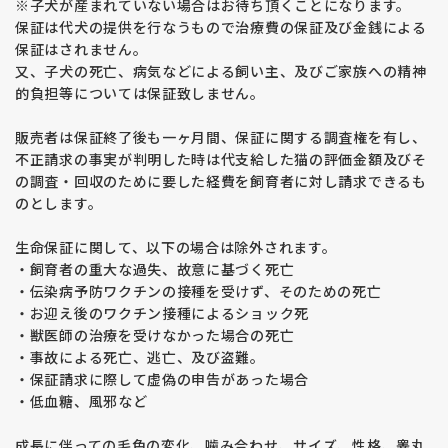
※子犬が産まれていない場合はお待ち頂くことになります。
保証は代犬の提供を行なうもので治療費の保証及び金銭による
保証はされません。
又、子犬の死亡、病気などによる飼い主、及びご家族への精神
的負担等については保証致しません。
販売者は保証終了後も一ヶ月間、保証に関する調査権を有し、
不正請求の事実が判明した時は代支給した猫の評価金額及びそ
の調査・回収のために要した経費を飼育者に対し請求できるも
のとします。
生命保証に関して、以下の場合は除外されます。
・飼育者の重大な過失、故意に基づく死亡
・伝染病予防ワクチンの接種を受けず、そのための死亡
・お迎え後のワクチン接種によるショック死
・獣医師の治療を受けなかった場合の死亡
・事故による死亡、逃亡、及び盗難。
・保証請求に際して虚偽の申告があった場合
・低血糖、風邪など
成長に伴っての毛色の変化、噛み合わせ、サイズ、性格、睾丸