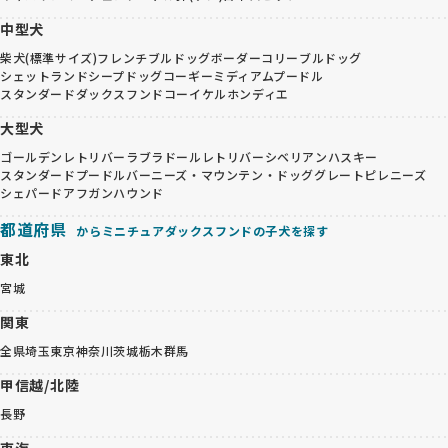
中型犬
柴犬(標準サイズ)
フレンチブルドッグ
ボーダーコリー
ブルドッグ
シェットランドシープドッグ
コーギー
ミディアムプードル
スタンダードダックスフンド
コーイケルホンディエ
大型犬
ゴールデンレトリバー
ラブラドールレトリバー
シベリアンハスキー
スタンダードプードル
バーニーズ・マウンテン・ドッグ
グレートピレニーズ
シェパード
アフガンハウンド
都道府県
からミニチュアダックスフンドの子犬を探す
東北
宮城
関東
全県
埼玉
東京
神奈川
茨城
栃木
群馬
甲信越/北陸
長野
東海