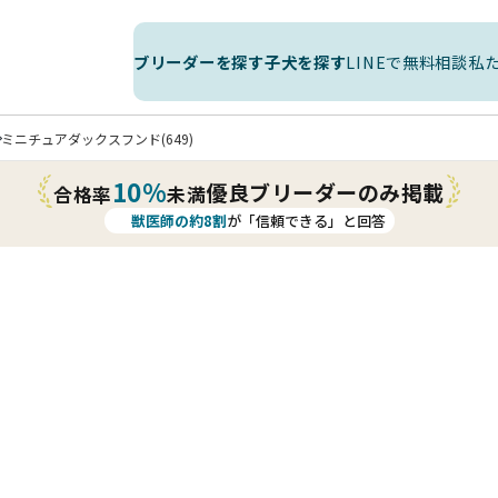
ブリーダーを探す
子犬を探す
LINEで無料相談
私
ミニチュアダックスフンド(649)
10%
優良ブリーダーのみ掲載
合格率
未満
獣医師の約8割
が「信頼できる」と回答