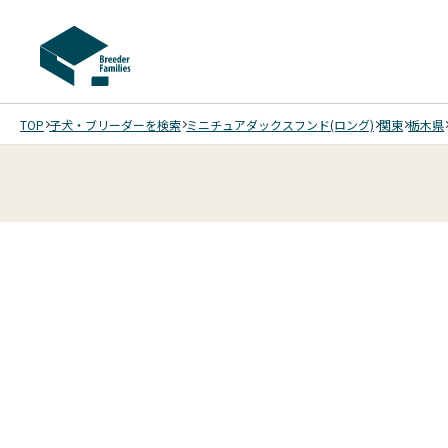
TOP
子犬・ブリーダーを検索
ミニチュアダックスフンド(ロング)
関東
栃木県
5
4
5
5
5
5
/
/
/