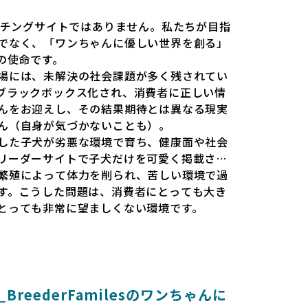
だのマッチングサイトではありません。私たちが目指
でなく、「ワンちゃんに優しい世界を創る」
esの使命です。
場には、未解決の社会課題が多く残されてい
ブラックボックス化され、消費者に正しい情
んをお迎えし、その結果期待とは異なる現実
ん（自身が気づかないことも）。
した子犬が劣悪な環境で育ち、健康面や社会
リーダーサイトで子犬だけを可愛く掲載され
繁殖によって体力を削られ、苦しい環境で過
す。こうした問題は、消費者にとっても大き
とっても非常に望ましくない環境です。
と安心して選べる場所を提供すべきだと考え
esでは、ワンちゃんを家族のように愛する「優良ブ
準で厳選し、その評価基準や評価結果をオー
消費者の皆様が安心して子犬やブリーダーを
reederFamilesのワンちゃんに
報をもとに優良ブリーダーを求めることで、