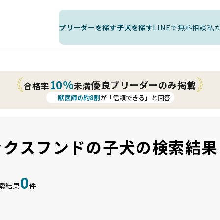
ブリーダーを探す
子犬を探す
LINEで無料相談
私
10%
優良ブリーダーのみ掲載
合格率
未満
獣医師の約8割
が「信頼できる」と回答
ックスフンドの子犬の検索結果
0
索結果
件