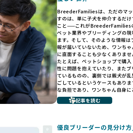
BreederFamiliesは、た
すのは、単に子犬を仲介するだけ
こと——これがBreederFamili
ペット業界やブリーディングの現
ます。そして、そのような情報は
報が届いていないため、ワンちゃ
に直面することも少なくありませ
たとえば、ペットショップで購入
性に問題を抱えていたり、またブ
ているものの、裏側では親犬が乱
ごしているというケースもありま
な負担であり、ワンちゃん自身に
だからこそ、私たちは正しい情報
記事を読む
ています。BreederFamili
リーダー」のみを独自の厳しい基
プンにしています。これにより、
選べる環境を整えています。
優良ブリーダーの見分け方_B
そして、消費者の皆様が正しい情