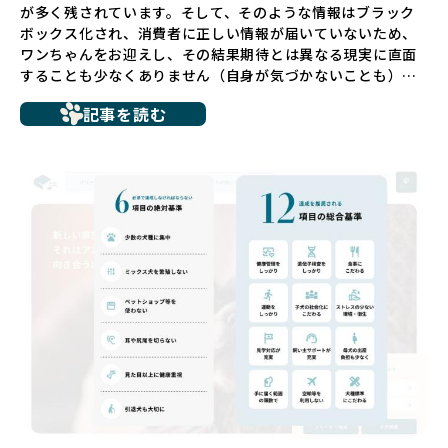
が多く残されています。そして、そのような情報はブラック
ボックス化され、消費者に正しい情報が届いていないため、
ワンちゃんをお迎えし、その結果期待とは異なる現実に直面
することも少なくありません（自身が気づかないことも）。
たとえば、ペットショップで購入した子犬が劣悪な環境で育
記事を読む
ち、健康面や社会性に問題を抱えていたり、またブリーダー
サイトで子犬だけを可愛く掲載されているものの、裏側では
親犬が乱繁殖によって体力を削られ、苦しい環境で過ごして
いるというケースもあります。こうした問題は、消費者にと
っても大きな負担であり、ワンちゃん自身にとっても非常に
望ましくない環境です。
だからこそ、私たちは正しい情報と安心して選べる場所を提
供すべきだと考えています。BreederFamiliesでは、ワンち
ゃんを家族のように愛する「優良ブリーダー」のみを独自の
厳しい基準で厳選し、その評価基準や評価結果をオープンに
しています。これにより、消費者の皆様が安心して子犬やブ
リーダーを選べる環境を整えています。
そして、消費者の皆様が正しい情報をもとに優良ブリーダー
を求めることで、ワンちゃんを家族のように愛する優良ブリ
ーダーが増え、営利優先の「悪徳ブリーダー」が自然と淘汰
される社会を目指しています。目の前の子犬だけでなく、親