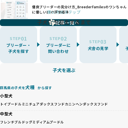
犬種ごとの健康管理や繁殖において質の高いケアを提供する
るブリーダーによるものが多く、消費者にとっても深刻な課
優良ブリーダーの見分け方_BreederFamilesのワンちゃん
ことが可能です。
題となっています。
使い方のステップ
に優しい18の評価基準
一方、営利優先ブリーダーは流行や需要に応じて扱う犬種を
BreederFamiliesでは、こうしたワンちゃんに優しくないブ
増やす傾向があり、犬種ごとに異なる健康問題や適切な育成
子犬をお迎えするまで
リーディングをなくすため、すべてのワンちゃんを家族のよ
記事一覧へ
環境を十分に考慮しない場合があります。こうしたブリーダ
うに大切に飼育・繁殖を行っている「優良ブリーダー」のみ
ーでは、ワンちゃんが適切なケアを受けられず、健康を損ね
を厳選しています。
01
02
たりストレスを抱えたりするリスクが高まります。
STEP
STEP
03
STEP
「少数の犬種に集中」の詳細はこちら
ブリーダー・
ブリーダーに
BreederFamiliesでは、アニマルウェルフェアを最優先に考
犬舎の見学
子犬を探す
問い合わせ
えた6つの絶対基準と12の総合基準を設定しています。これに
近年、ミックス犬はユニークな見た目や性格で人気がありま
より、ワンちゃんが心身ともに健やかに過ごせる環境で育つ
すが、無計画な交配には健康リスクが伴います。異なる犬種
ことを徹底しています。
の特徴を持つことで予測しにくい健康問題が発生する可能性
子犬を選ぶ
BreederFamiliesでは、以下の6項目を必須条件とし、これら
が高く、診断や治療も複雑化する場合があります。また、ミ
を満たすブリーダーのみを選定しています：
ックス犬は成長後の性格や体格が予測しづらく、飼い主が期
これらの基準により、ワンちゃんの健全な成長と動物福祉に
待する理想と現実が大きく異なることも少なくありません。
犬種
基づいた責任あるブリーディングを確保しています。
群馬県の子犬を
から探す
優良ブリーダーは、犬種ごとの遺伝的特徴を守り、安定した
さらに、健康管理、社会性の育成、遺伝子検査、食事や運動
小型犬
健康と性格を次世代に引き継ぐために、ミックス犬の繁殖を
の質など、ワンちゃんの心身に配慮した飼育環境が整ってい
避けます。無計画な交配がもたらすリスクを理解し、飼い主
トイプードル
ミニチュアダックスフンド
カニンヘンダックスフンド
るかを評価する12項目の総合基準を設けています。これによ
への十分な説明とアフターフォローを確保できる範囲での繁
り、より高い基準をクリアしたブリーダーだけを厳選してい
中型犬
殖を徹底しているのです。
ます。
一方、営利優先ブリーダーは流行や需要に応じて安易にミッ
フレンチブルドッグ
ミディアムプードル
その結果、合格率10%未満という厳しい基準をクリアした優
クス犬を繁殖し、健康管理や飼い主への配慮が不十分なこと