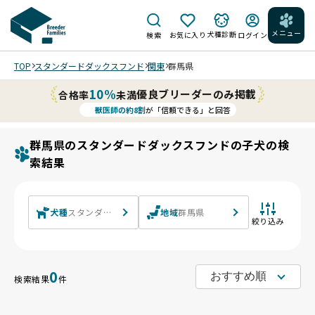
メニュー
犬種診断
検索
お気に入り
ログイン
TOP
スタンダードダックスフンド
関東
群馬県
10%
優良ブリーダーのみ掲載
合格率
未満
獣医師の約8割
が「信頼できる」と回答
群馬県のスタンダードダックスフンドの子犬の検
索結果
犬種
スタンダードダックスフンド スタンダードダックスフンド(ロン
地域
群馬県
絞り込み
0
検索結果
件