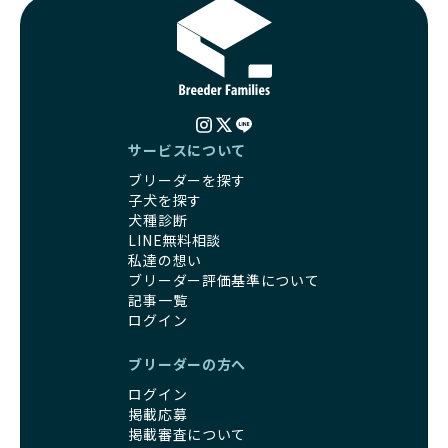
徴が人気を集め、高値で取引されることが多くなっていま
る社会の実現を目指しています。
す。しかし、こうした特徴には健康リスクが伴う場合が少な
さらに、売上の一部を保護団体や保護団体を支援する公益法
くありません。極小サイズは骨や心臓に負担がかかりやす
人へ寄付しています。多くのペット販売業者が、動物福祉へ
く、レアカラーには遺伝疾患のリスクが高まることがありま
の取り組みが不十分であることを理由に寄付を断られる中、
す。
BreederFamiliesはその姿勢が評価され、寄付が実現してい
営利優先ブリーダーは、このような流行や需要に応じて無理
ます。この活動により、保護が必要なワンちゃんの救済や保
な繁殖を行いがちです。小柄な母犬を繁殖に多用して体に負
護活動の支援にも貢献しています。
サービスについて
担をかけたり、子犬を小さく見せるために食事を減らすな
BreederFamiliesのこうした取り組みは、目の前の子犬だけ
ブリーダーを探す
ど、健康を犠牲にした管理がされることもあります。このよ
でなく、すべてのワンちゃんに優しい未来を創るための大き
子犬を探す
うな方法では、ワンちゃんの免疫力や体力が低下し、飼い主
な一歩です。ユーザーの皆さんがBreederFamiliesを通じて
犬種診断
にとっても将来的な医療費やケアの負担が増える恐れがあり
子犬をお迎えすることで、こうした社会貢献活動を間接的に
LINE無料相談
ます。
支えることができます。
私達の想い
優良ブリーダーは、こうした流行に流されず、ワンちゃんの
ブリーダー評価基準について
健康を最優先に考えています。特に小さいワンちゃんやレア
BreederFamiliesに登録されているブリーダーは、子犬が心
記事一覧
カラーの子犬を販売する場合は、健康リスクを十分に理解
身ともに健康に育つための環境づくりに全力を注いでいま
ログイン
し、飼い主にそのリスクについて丁寧に説明しています。食
す。
事管理もしっかり行い、成長に必要な栄養を確保するなど、
遺伝的なリスクを最小限に抑えた繁殖計画、栄養バランスが
ブリーダーの方へ
ワンちゃんの健康を第一にした繁殖を心がけています。
考えられた食事、子犬がのびのびと動ける適度な運動環境、
「見た目以上に健康重視」の詳細はこちら
ログイン
さらに獣医師と連携した健康管理まで徹底しています。
掲載応募
その結果、BreederFamiliesを通じてお迎えする子犬は、元
引退犬とは、繁殖期を終えたワンちゃんたちのことを指しま
掲載審査について
気で健康なスタートを切れることが大きな魅力です。