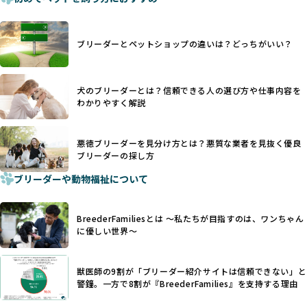
疎通が難しくなることもあります。
ます。
ヨーロッパ諸国ではこうした処置が禁止されている一方で、
さらに、書類審査のみで掲載が許可されるサイトが多く、実
日本ではいまだ行われる場合があります。
際の飼育環境やブリーダーの姿勢が見えにくい点も課題で
ブリーダーとペットショップの違いは？どっちがいい？
優良ブリーダーは動物福祉を優先し、ワンちゃんの自然な姿
す。こうしたサイトでは、ブリーダーが記載する情報が主で
を大切にするため断尾・断耳を行いません。
あり、実際の現場や日々のケアの状況がわからないため、営
一方、営利優先ブリーダーでは「見た目が良く売れやすい」
利優先の「悪徳ブリーダー」が含まれるリスクが高まりま
犬のブリーダーとは？信頼できる人の選び方や仕事内容を
ことを理由に断尾や断耳を行うことがあり、中には麻酔なし
す。
わかりやすく解説
で処置するケースも見受けられます。
BreederFamiliesでは、ワンちゃんを大切にする「優良ブリ
「耳やしっぽを切らない」詳細はこちら
ーダー」のみを紹介するために、法令を超えた独自の基準を
設け、ブリーダーの理念や飼育環境の厳格なチェックを行っ
悪徳ブリーダーを見分け方とは？悪質な業者を見抜く優良
犬種ごとに異なる健康リスクや育て方のポイントを理解し、
ブリーダーの探し方
ています。
適切に対応するためには、深い知識と豊富な経験が欠かせま
ブリーダーや動物福祉について
せん。現在、犬種は200種類以上あり、それぞれに特有の健康
一部の営利優先のブリーディングでは、母犬の出産負担を考
リスクや性格特性が存在します。
えずに大量繁殖が行われ、親犬が心身ともに疲弊するケース
たとえば、パグは呼吸器系のトラブルを抱えやすく、ラブラ
が見られます。さらに、コストカットのために食事を減らし
BreederFamiliesとは 〜私たちが目指すのは、ワンちゃん
ドール・レトリバーには股関節形成不全への注意が必要で
たり、栄養のない食事を与える、適切な健康管理が行われな
に優しい世界〜
す。このような犬種ごとの違いを熟知し、適切なケアを提供
いなど、ワンちゃんの健康と福祉が犠牲にされることも少な
できるかどうかは、ブリーダーの専門性に大きく関わりま
くありません。
す。
獣医師の9割が「ブリーダー紹介サイトは信頼できない」と
また、健康リスクが予測しづらいミックス犬の繁殖や、愛情
優良ブリーダーは、少数の犬種（一般的に3種以内）に絞って
警鐘。一方で8割が『BreederFamilies』を支持する理由
が行き届かない多頭飼育等も問題です。これらのブリーディ
繁殖を行い、各犬種の特徴を熟知しています。これにより、
ング手法は、ワンちゃんの福祉を無視し、利益のみを追求す