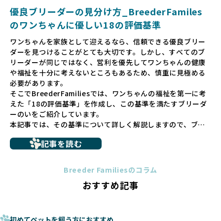
犬や引退犬も大切にされる環境を作り上げ、すべてのワンち
優良ブリーダーの見分け方_BreederFamiles
ゃんに優しい世界を築いていきたいと考えています。
のワンちゃんに優しい18の評価基準
ペットショップでの生体販売では、ワンちゃんが健やかに成
ワンちゃんを家族として迎えるなら、信頼できる優良ブリー
長するための環境が十分に整っていない場合が多く、販売ま
ダーを見つけることがとても大切です。しかし、すべてのブ
での間に過密な環境や長距離移動のストレスを受けることが
リーダーが同じではなく、営利を優先してワンちゃんの健康
少なくありません。このような環境は、健康リスクや社会性
や福祉を十分に考えないところもあるため、慎重に見極める
の問題につながりやすく、ワンちゃんにとっても望ましいと
必要があります。
は言えません。
そこでBreederFamiliesでは、ワンちゃんの福祉を第一に考
こうした背景から、BreederFamiliesはペットショップを介
えた「18の評価基準」を作成し、この基準を満たすブリーダ
さない直接販売を採用するとともに、ペットオークションや
ーのいをご紹介しています。
ペットショップを利用するブリーダーの掲載も行ってしませ
本記事では、その基準について詳しく解説しますので、ブリ
ん。
ーダー選びの参考にしていただければ幸いです。
ペットショップを避けた方がいい理由の詳細はこちら
記事を読む
トイプードルやコーギーなどの犬種では、見た目のためだけ
多くのブリーダーサイトでは、掲載するブリーダーの審査が
に断尾（しっぽを切る）や断耳（耳を切る）が行われている
法令レベルの最低基準にとどまっていることが問題です。こ
Breeder Familiesのコラム
ことがあります。
の法令レベルの基準はブリーディング環境の最低限を定める
おすすめ記事
これは痛みを伴う処置で、ワンちゃんの身体的な負担が大き
ものに過ぎず、ワンちゃんの心身の福祉やブリーダーの責任
く、慢性的な痛みや不安感を引き起こす可能性もあります。
ある姿勢を十分に保障するものではありません。そのため、
また、しっぽや耳はワンちゃんの重要なコミュニケーション
厳格なチェックを経ていないブリーダーが掲載されることも
手段でもあるため、切断されることで他の犬や人間との意思
初めてペットを飼う方におすすめ
少なくなく、消費者にとって選択の判断が難しい現状があり