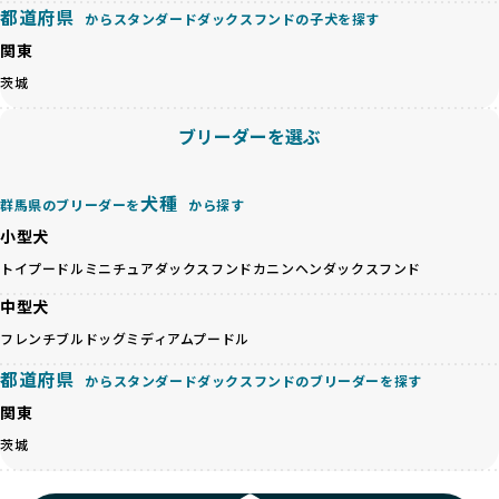
良ブリーダーのみが登録されています。
都道府県
からスタンダードダックスフンドの子犬を探す
が多く見受けられます。場合によっては、チワワ×ハスキー
BreederFamiliesでは、法令に準拠するだけでなく、ワンち
等体格の異なるリスクの高い交配を行うこともあります。
関東
ゃんを家族のように愛するという理念を共有するブリーダー
「ミックス犬を繁殖しない」の詳細はこちら
のみを厳選しています。これにより、ユーザーの皆さんに安
茨城
心して選べる選択肢を提供しています。
ペットショップやペットオークションは、流通過程でワンち
「BreederFamilesのワンちゃんに優しい18の評価基準」は
ブリーダーを選ぶ
ゃんが長時間の輸送を強いられたり、狭いケージに閉じ込め
こちら
られるなど、心身に大きな負担がかかります。このような環
境は、ストレスや感染リスクを増大させるだけでなく、ワン
BreederFamiliesでは、すべてのブリーダーを書類審査、直
犬種
群馬県のブリーダーを
から探す
ちゃんの社会性や基本的なしつけにも悪影響を与える可能性
接のヒアリング、現地確認を通じて厳しく評価しています。
があります。
小型犬
このプロセスにより、育成環境や健康管理だけでなく、ブリ
優良ブリーダーは、ワンちゃんの健康と幸せを第一に考え、
ーダー自身の理念や姿勢までも丁寧に確認しています。
トイプードル
ミニチュアダックスフンド
カニンヘンダックスフンド
ペットショップやオークションを介さずに直接飼い主に渡す
さらに、こうした評価結果は透明性を持って公開されている
ことを大切にしています。また、彼らはお迎え先を自身で確
中型犬
ため、どのブリーダーを選んでも安心して子犬をお迎えいた
認し、ワンちゃんが安心して暮らせる環境を整えるために直
だけます。
フレンチブルドッグ
ミディアムプードル
接の引き渡しを基本とします。
徹底した透明性こそが、BreederFamiliesの大きな特徴で
一方で、営利優先ブリーダーは、広範囲に販売するためにペ
都道府県
す。
からスタンダードダックスフンドのブリーダーを探す
ットショップやオークションを活用し、子犬の心身への影響
関東
を軽視しがちです。
BreederFamiliesは、ペット業界が抱える命の大量生産・大
「ペットショップ等を使わない」の詳細はこちら
茨城
量販売、負担の大きい流通構造、劣悪な飼育環境といった課
題に真摯に向き合っています。優良ブリーダーとの直接取引
近年、「小さくて可愛い」「珍しい毛色」という見た目の特
を促進することで、無駄な命の消費を減らし、命を大切にす