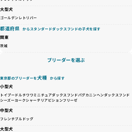
良ブリーダーのみが登録されています。
が多く見受けられます。場合によっては、チワワ×ハスキー
BreederFamiliesでは、法令に準拠するだけでなく、ワンち
大型犬
等体格の異なるリスクの高い交配を行うこともあります。
ゃんを家族のように愛するという理念を共有するブリーダー
ゴールデンレトリバー
「ミックス犬を繁殖しない」の詳細はこちら
のみを厳選しています。これにより、ユーザーの皆さんに安
心して選べる選択肢を提供しています。
都道府県
からスタンダードダックスフンドの子犬を探す
ペットショップやペットオークションは、流通過程でワンち
「BreederFamilesのワンちゃんに優しい18の評価基準」は
関東
ゃんが長時間の輸送を強いられたり、狭いケージに閉じ込め
こちら
られるなど、心身に大きな負担がかかります。このような環
茨城
境は、ストレスや感染リスクを増大させるだけでなく、ワン
BreederFamiliesでは、すべてのブリーダーを書類審査、直
ちゃんの社会性や基本的なしつけにも悪影響を与える可能性
接のヒアリング、現地確認を通じて厳しく評価しています。
ブリーダーを選ぶ
があります。
このプロセスにより、育成環境や健康管理だけでなく、ブリ
優良ブリーダーは、ワンちゃんの健康と幸せを第一に考え、
ーダー自身の理念や姿勢までも丁寧に確認しています。
ペットショップやオークションを介さずに直接飼い主に渡す
さらに、こうした評価結果は透明性を持って公開されている
犬種
東京都のブリーダーを
から探す
ことを大切にしています。また、彼らはお迎え先を自身で確
ため、どのブリーダーを選んでも安心して子犬をお迎えいた
小型犬
認し、ワンちゃんが安心して暮らせる環境を整えるために直
だけます。
接の引き渡しを基本とします。
徹底した透明性こそが、BreederFamiliesの大きな特徴で
トイプードル
チワワ
ミニチュアダックスフンド
パグ
カニンヘンダックスフンド
一方で、営利優先ブリーダーは、広範囲に販売するためにペ
シーズー
ヨークシャーテリア
ビションフリーゼ
す。
ットショップやオークションを活用し、子犬の心身への影響
中型犬
を軽視しがちです。
BreederFamiliesは、ペット業界が抱える命の大量生産・大
「ペットショップ等を使わない」の詳細はこちら
フレンチブルドッグ
量販売、負担の大きい流通構造、劣悪な飼育環境といった課
題に真摯に向き合っています。優良ブリーダーとの直接取引
大型犬
近年、「小さくて可愛い」「珍しい毛色」という見た目の特
を促進することで、無駄な命の消費を減らし、命を大切にす