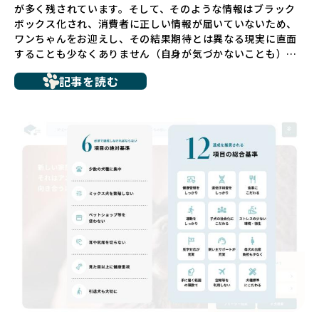
が多く残されています。そして、そのような情報はブラック
ボックス化され、消費者に正しい情報が届いていないため、
ワンちゃんをお迎えし、その結果期待とは異なる現実に直面
することも少なくありません（自身が気づかないことも）。
たとえば、ペットショップで購入した子犬が劣悪な環境で育
記事を読む
ち、健康面や社会性に問題を抱えていたり、またブリーダー
サイトで子犬だけを可愛く掲載されているものの、裏側では
親犬が乱繁殖によって体力を削られ、苦しい環境で過ごして
いるというケースもあります。こうした問題は、消費者にと
っても大きな負担であり、ワンちゃん自身にとっても非常に
望ましくない環境です。
だからこそ、私たちは正しい情報と安心して選べる場所を提
供すべきだと考えています。BreederFamiliesでは、ワンち
ゃんを家族のように愛する「優良ブリーダー」のみを独自の
厳しい基準で厳選し、その評価基準や評価結果をオープンに
しています。これにより、消費者の皆様が安心して子犬やブ
リーダーを選べる環境を整えています。
そして、消費者の皆様が正しい情報をもとに優良ブリーダー
を求めることで、ワンちゃんを家族のように愛する優良ブリ
ーダーが増え、営利優先の「悪徳ブリーダー」が自然と淘汰
される社会を目指しています。目の前の子犬だけでなく、親