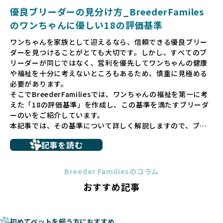
犬や引退犬も大切にされる環境を作り上げ、すべてのワンち
優良ブリーダーの見分け方_BreederFamiles
ゃんに優しい世界を築いていきたいと考えています。
のワンちゃんに優しい18の評価基準
ペットショップでの生体販売では、ワンちゃんが健やかに成
ワンちゃんを家族として迎えるなら、信頼できる優良ブリー
長するための環境が十分に整っていない場合が多く、販売ま
ダーを見つけることがとても大切です。しかし、すべてのブ
での間に過密な環境や長距離移動のストレスを受けることが
リーダーが同じではなく、営利を優先してワンちゃんの健康
少なくありません。このような環境は、健康リスクや社会性
や福祉を十分に考えないところもあるため、慎重に見極める
の問題につながりやすく、ワンちゃんにとっても望ましいと
必要があります。
は言えません。
そこでBreederFamiliesでは、ワンちゃんの福祉を第一に考
こうした背景から、BreederFamiliesはペットショップを介
えた「18の評価基準」を作成し、この基準を満たすブリーダ
さない直接販売を採用するとともに、ペットオークションや
ーのいをご紹介しています。
ペットショップを利用するブリーダーの掲載も行ってしませ
本記事では、その基準について詳しく解説しますので、ブリ
ん。
ーダー選びの参考にしていただければ幸いです。
ペットショップを避けた方がいい理由の詳細はこちら
記事を読む
トイプードルやコーギーなどの犬種では、見た目のためだけ
多くのブリーダーサイトでは、掲載するブリーダーの審査が
に断尾（しっぽを切る）や断耳（耳を切る）が行われている
法令レベルの最低基準にとどまっていることが問題です。こ
Breeder Familiesのコラム
ことがあります。
の法令レベルの基準はブリーディング環境の最低限を定める
おすすめ記事
これは痛みを伴う処置で、ワンちゃんの身体的な負担が大き
ものに過ぎず、ワンちゃんの心身の福祉やブリーダーの責任
く、慢性的な痛みや不安感を引き起こす可能性もあります。
ある姿勢を十分に保障するものではありません。そのため、
また、しっぽや耳はワンちゃんの重要なコミュニケーション
厳格なチェックを経ていないブリーダーが掲載されることも
手段でもあるため、切断されることで他の犬や人間との意思
初めてペットを飼う方におすすめ
少なくなく、消費者にとって選択の判断が難しい現状があり