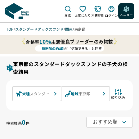
メニュー
犬種診断
検索
お気に入り
ログイン
TOP
スタンダードダックスフンド
関東
東京都
10%
優良ブリーダーのみ掲載
合格率
未満
獣医師の約8割
が「信頼できる」と回答
東京都のスタンダードダックスフンドの子犬の検
索結果
犬種
スタンダードダックスフンド スタンダードダックスフンド(ロン
地域
東京都
絞り込み
0
検索結果
件