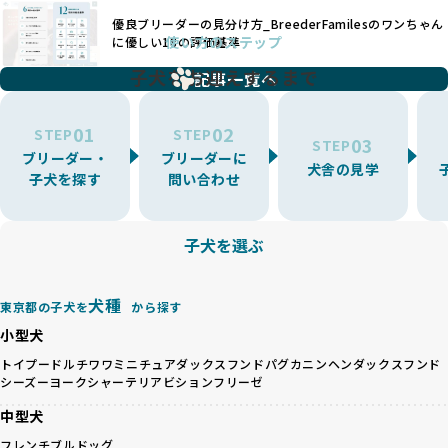
犬種ごとの健康管理や繁殖において質の高いケアを提供する
るブリーダーによるものが多く、消費者にとっても深刻な課
優良ブリーダーの見分け方_BreederFamilesのワンちゃん
ことが可能です。
題となっています。
使い方のステップ
に優しい18の評価基準
一方、営利優先ブリーダーは流行や需要に応じて扱う犬種を
BreederFamiliesでは、こうしたワンちゃんに優しくないブ
増やす傾向があり、犬種ごとに異なる健康問題や適切な育成
子犬をお迎えするまで
リーディングをなくすため、すべてのワンちゃんを家族のよ
記事一覧へ
環境を十分に考慮しない場合があります。こうしたブリーダ
うに大切に飼育・繁殖を行っている「優良ブリーダー」のみ
ーでは、ワンちゃんが適切なケアを受けられず、健康を損ね
を厳選しています。
01
02
たりストレスを抱えたりするリスクが高まります。
STEP
STEP
03
STEP
「少数の犬種に集中」の詳細はこちら
ブリーダー・
ブリーダーに
BreederFamiliesでは、アニマルウェルフェアを最優先に考
犬舎の見学
子犬を探す
問い合わせ
えた6つの絶対基準と12の総合基準を設定しています。これに
近年、ミックス犬はユニークな見た目や性格で人気がありま
より、ワンちゃんが心身ともに健やかに過ごせる環境で育つ
すが、無計画な交配には健康リスクが伴います。異なる犬種
ことを徹底しています。
の特徴を持つことで予測しにくい健康問題が発生する可能性
子犬を選ぶ
BreederFamiliesでは、以下の6項目を必須条件とし、これら
が高く、診断や治療も複雑化する場合があります。また、ミ
を満たすブリーダーのみを選定しています：
ックス犬は成長後の性格や体格が予測しづらく、飼い主が期
これらの基準により、ワンちゃんの健全な成長と動物福祉に
待する理想と現実が大きく異なることも少なくありません。
犬種
基づいた責任あるブリーディングを確保しています。
東京都の子犬を
から探す
優良ブリーダーは、犬種ごとの遺伝的特徴を守り、安定した
さらに、健康管理、社会性の育成、遺伝子検査、食事や運動
小型犬
健康と性格を次世代に引き継ぐために、ミックス犬の繁殖を
の質など、ワンちゃんの心身に配慮した飼育環境が整ってい
避けます。無計画な交配がもたらすリスクを理解し、飼い主
トイプードル
チワワ
ミニチュアダックスフンド
パグ
カニンヘンダックスフンド
るかを評価する12項目の総合基準を設けています。これによ
シーズー
ヨークシャーテリア
ビションフリーゼ
への十分な説明とアフターフォローを確保できる範囲での繁
り、より高い基準をクリアしたブリーダーだけを厳選してい
殖を徹底しているのです。
ます。
中型犬
一方、営利優先ブリーダーは流行や需要に応じて安易にミッ
その結果、合格率10%未満という厳しい基準をクリアした優
フレンチブルドッグ
クス犬を繁殖し、健康管理や飼い主への配慮が不十分なこと