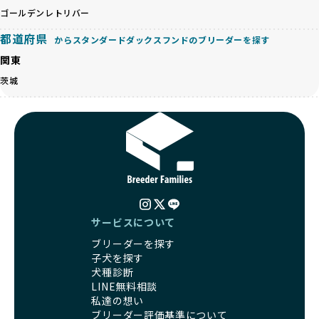
徴が人気を集め、高値で取引されることが多くなっていま
ゴールデンレトリバー
る社会の実現を目指しています。
す。しかし、こうした特徴には健康リスクが伴う場合が少な
さらに、売上の一部を保護団体や保護団体を支援する公益法
都道府県
くありません。極小サイズは骨や心臓に負担がかかりやす
からスタンダードダックスフンドのブリーダーを探す
人へ寄付しています。多くのペット販売業者が、動物福祉へ
く、レアカラーには遺伝疾患のリスクが高まることがありま
の取り組みが不十分であることを理由に寄付を断られる中、
関東
す。
BreederFamiliesはその姿勢が評価され、寄付が実現してい
茨城
営利優先ブリーダーは、このような流行や需要に応じて無理
ます。この活動により、保護が必要なワンちゃんの救済や保
な繁殖を行いがちです。小柄な母犬を繁殖に多用して体に負
護活動の支援にも貢献しています。
担をかけたり、子犬を小さく見せるために食事を減らすな
BreederFamiliesのこうした取り組みは、目の前の子犬だけ
ど、健康を犠牲にした管理がされることもあります。このよ
でなく、すべてのワンちゃんに優しい未来を創るための大き
うな方法では、ワンちゃんの免疫力や体力が低下し、飼い主
な一歩です。ユーザーの皆さんがBreederFamiliesを通じて
にとっても将来的な医療費やケアの負担が増える恐れがあり
子犬をお迎えすることで、こうした社会貢献活動を間接的に
ます。
支えることができます。
優良ブリーダーは、こうした流行に流されず、ワンちゃんの
健康を最優先に考えています。特に小さいワンちゃんやレア
BreederFamiliesに登録されているブリーダーは、子犬が心
カラーの子犬を販売する場合は、健康リスクを十分に理解
サービスについて
身ともに健康に育つための環境づくりに全力を注いでいま
し、飼い主にそのリスクについて丁寧に説明しています。食
す。
ブリーダーを探す
事管理もしっかり行い、成長に必要な栄養を確保するなど、
遺伝的なリスクを最小限に抑えた繁殖計画、栄養バランスが
子犬を探す
ワンちゃんの健康を第一にした繁殖を心がけています。
考えられた食事、子犬がのびのびと動ける適度な運動環境、
犬種診断
「見た目以上に健康重視」の詳細はこちら
さらに獣医師と連携した健康管理まで徹底しています。
LINE無料相談
その結果、BreederFamiliesを通じてお迎えする子犬は、元
私達の想い
引退犬とは、繁殖期を終えたワンちゃんたちのことを指しま
気で健康なスタートを切れることが大きな魅力です。
ブリーダー評価基準について