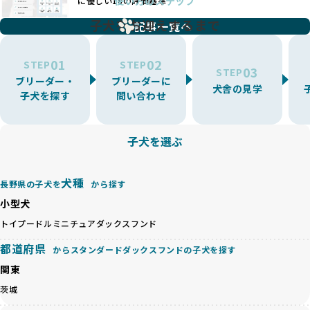
使い方のステップ
に優しい18の評価基準
一方、営利優先ブリーダーは流行や需要に応じて扱う犬種を
BreederFamiliesでは、こうしたワンちゃんに優しくないブ
増やす傾向があり、犬種ごとに異なる健康問題や適切な育成
子犬をお迎えするまで
リーディングをなくすため、すべてのワンちゃんを家族のよ
記事一覧へ
環境を十分に考慮しない場合があります。こうしたブリーダ
うに大切に飼育・繁殖を行っている「優良ブリーダー」のみ
ーでは、ワンちゃんが適切なケアを受けられず、健康を損ね
を厳選しています。
01
02
たりストレスを抱えたりするリスクが高まります。
STEP
STEP
03
STEP
「少数の犬種に集中」の詳細はこちら
ブリーダー・
ブリーダーに
BreederFamiliesでは、アニマルウェルフェアを最優先に考
犬舎の見学
子犬を探す
問い合わせ
えた6つの絶対基準と12の総合基準を設定しています。これに
近年、ミックス犬はユニークな見た目や性格で人気がありま
より、ワンちゃんが心身ともに健やかに過ごせる環境で育つ
すが、無計画な交配には健康リスクが伴います。異なる犬種
ことを徹底しています。
の特徴を持つことで予測しにくい健康問題が発生する可能性
子犬を選ぶ
BreederFamiliesでは、以下の6項目を必須条件とし、これら
が高く、診断や治療も複雑化する場合があります。また、ミ
を満たすブリーダーのみを選定しています：
ックス犬は成長後の性格や体格が予測しづらく、飼い主が期
これらの基準により、ワンちゃんの健全な成長と動物福祉に
待する理想と現実が大きく異なることも少なくありません。
犬種
基づいた責任あるブリーディングを確保しています。
長野県の子犬を
から探す
優良ブリーダーは、犬種ごとの遺伝的特徴を守り、安定した
さらに、健康管理、社会性の育成、遺伝子検査、食事や運動
小型犬
健康と性格を次世代に引き継ぐために、ミックス犬の繁殖を
の質など、ワンちゃんの心身に配慮した飼育環境が整ってい
避けます。無計画な交配がもたらすリスクを理解し、飼い主
トイプードル
ミニチュアダックスフンド
るかを評価する12項目の総合基準を設けています。これによ
への十分な説明とアフターフォローを確保できる範囲での繁
り、より高い基準をクリアしたブリーダーだけを厳選してい
都道府県
からスタンダードダックスフンドの子犬を探す
殖を徹底しているのです。
ます。
一方、営利優先ブリーダーは流行や需要に応じて安易にミッ
関東
その結果、合格率10%未満という厳しい基準をクリアした優
クス犬を繁殖し、健康管理や飼い主への配慮が不十分なこと
良ブリーダーのみが登録されています。
茨城
が多く見受けられます。場合によっては、チワワ×ハスキー
BreederFamiliesでは、法令に準拠するだけでなく、ワンち