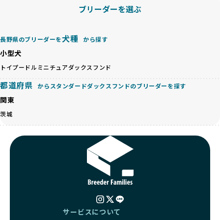
等体格の異なるリスクの高い交配を行うこともあります。
ゃんを家族のように愛するという理念を共有するブリーダー
ブリーダーを選ぶ
「ミックス犬を繁殖しない」の詳細はこちら
のみを厳選しています。これにより、ユーザーの皆さんに安
心して選べる選択肢を提供しています。
ペットショップやペットオークションは、流通過程でワンち
「BreederFamilesのワンちゃんに優しい18の評価基準」は
犬種
長野県のブリーダーを
から探す
ゃんが長時間の輸送を強いられたり、狭いケージに閉じ込め
こちら
られるなど、心身に大きな負担がかかります。このような環
小型犬
境は、ストレスや感染リスクを増大させるだけでなく、ワン
BreederFamiliesでは、すべてのブリーダーを書類審査、直
トイプードル
ミニチュアダックスフンド
ちゃんの社会性や基本的なしつけにも悪影響を与える可能性
接のヒアリング、現地確認を通じて厳しく評価しています。
があります。
都道府県
このプロセスにより、育成環境や健康管理だけでなく、ブリ
からスタンダードダックスフンドのブリーダーを探す
優良ブリーダーは、ワンちゃんの健康と幸せを第一に考え、
ーダー自身の理念や姿勢までも丁寧に確認しています。
関東
ペットショップやオークションを介さずに直接飼い主に渡す
さらに、こうした評価結果は透明性を持って公開されている
ことを大切にしています。また、彼らはお迎え先を自身で確
茨城
ため、どのブリーダーを選んでも安心して子犬をお迎えいた
認し、ワンちゃんが安心して暮らせる環境を整えるために直
だけます。
接の引き渡しを基本とします。
徹底した透明性こそが、BreederFamiliesの大きな特徴で
一方で、営利優先ブリーダーは、広範囲に販売するためにペ
す。
ットショップやオークションを活用し、子犬の心身への影響
を軽視しがちです。
BreederFamiliesは、ペット業界が抱える命の大量生産・大
「ペットショップ等を使わない」の詳細はこちら
量販売、負担の大きい流通構造、劣悪な飼育環境といった課
題に真摯に向き合っています。優良ブリーダーとの直接取引
近年、「小さくて可愛い」「珍しい毛色」という見た目の特
を促進することで、無駄な命の消費を減らし、命を大切にす
徴が人気を集め、高値で取引されることが多くなっていま
る社会の実現を目指しています。
サービスについて
す。しかし、こうした特徴には健康リスクが伴う場合が少な
さらに、売上の一部を保護団体や保護団体を支援する公益法