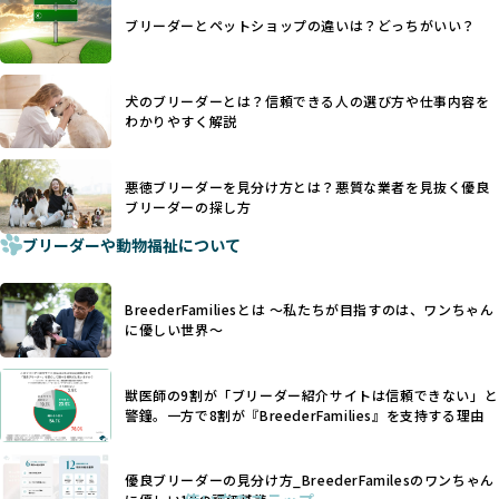
日本ではいまだ行われる場合があります。
際の飼育環境やブリーダーの姿勢が見えにくい点も課題で
ブリーダーとペットショップの違いは？どっちがいい？
優良ブリーダーは動物福祉を優先し、ワンちゃんの自然な姿
す。こうしたサイトでは、ブリーダーが記載する情報が主で
を大切にするため断尾・断耳を行いません。
あり、実際の現場や日々のケアの状況がわからないため、営
一方、営利優先ブリーダーでは「見た目が良く売れやすい」
利優先の「悪徳ブリーダー」が含まれるリスクが高まりま
犬のブリーダーとは？信頼できる人の選び方や仕事内容を
ことを理由に断尾や断耳を行うことがあり、中には麻酔なし
す。
わかりやすく解説
で処置するケースも見受けられます。
BreederFamiliesでは、ワンちゃんを大切にする「優良ブリ
「耳やしっぽを切らない」詳細はこちら
ーダー」のみを紹介するために、法令を超えた独自の基準を
設け、ブリーダーの理念や飼育環境の厳格なチェックを行っ
悪徳ブリーダーを見分け方とは？悪質な業者を見抜く優良
犬種ごとに異なる健康リスクや育て方のポイントを理解し、
ブリーダーの探し方
ています。
適切に対応するためには、深い知識と豊富な経験が欠かせま
ブリーダーや動物福祉について
せん。現在、犬種は200種類以上あり、それぞれに特有の健康
一部の営利優先のブリーディングでは、母犬の出産負担を考
リスクや性格特性が存在します。
えずに大量繁殖が行われ、親犬が心身ともに疲弊するケース
たとえば、パグは呼吸器系のトラブルを抱えやすく、ラブラ
が見られます。さらに、コストカットのために食事を減らし
BreederFamiliesとは 〜私たちが目指すのは、ワンちゃん
ドール・レトリバーには股関節形成不全への注意が必要で
たり、栄養のない食事を与える、適切な健康管理が行われな
に優しい世界〜
す。このような犬種ごとの違いを熟知し、適切なケアを提供
いなど、ワンちゃんの健康と福祉が犠牲にされることも少な
できるかどうかは、ブリーダーの専門性に大きく関わりま
くありません。
す。
獣医師の9割が「ブリーダー紹介サイトは信頼できない」と
また、健康リスクが予測しづらいミックス犬の繁殖や、愛情
優良ブリーダーは、少数の犬種（一般的に3種以内）に絞って
警鐘。一方で8割が『BreederFamilies』を支持する理由
が行き届かない多頭飼育等も問題です。これらのブリーディ
繁殖を行い、各犬種の特徴を熟知しています。これにより、
ング手法は、ワンちゃんの福祉を無視し、利益のみを追求す
犬種ごとの健康管理や繁殖において質の高いケアを提供する
るブリーダーによるものが多く、消費者にとっても深刻な課
優良ブリーダーの見分け方_BreederFamilesのワンちゃん
ことが可能です。
題となっています。