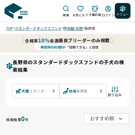
メニュー
犬種診断
検索
お気に入り
ログイン
TOP
スタンダードダックスフンド
甲信越/北陸
長野県
10%
優良ブリーダーのみ掲載
合格率
未満
獣医師の約8割
が「信頼できる」と回答
長野県のスタンダードダックスフンドの子犬の検
索結果
犬種
スタンダードダックスフンド スタンダードダックスフンド(ロン
地域
長野県
絞り込み
0
検索結果
件