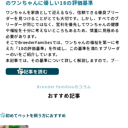
のワンちゃんに優しい18の評価基準
ペットショップでの生体販売では、ワンちゃんが健やかに成
ワンちゃんを家族として迎えるなら、信頼できる優良ブリー
長するための環境が十分に整っていない場合が多く、販売ま
ダーを見つけることがとても大切です。しかし、すべてのブ
での間に過密な環境や長距離移動のストレスを受けることが
リーダーが同じではなく、営利を優先してワンちゃんの健康
少なくありません。このような環境は、健康リスクや社会性
や福祉を十分に考えないところもあるため、慎重に見極める
の問題につながりやすく、ワンちゃんにとっても望ましいと
必要があります。
は言えません。
そこでBreederFamiliesでは、ワンちゃんの福祉を第一に考
こうした背景から、BreederFamiliesはペットショップを介
えた「18の評価基準」を作成し、この基準を満たすブリーダ
さない直接販売を採用するとともに、ペットオークションや
ーのいをご紹介しています。
ペットショップを利用するブリーダーの掲載も行ってしませ
本記事では、その基準について詳しく解説しますので、ブリ
ん。
ーダー選びの参考にしていただければ幸いです。
ペットショップを避けた方がいい理由の詳細はこちら
記事を読む
トイプードルやコーギーなどの犬種では、見た目のためだけ
多くのブリーダーサイトでは、掲載するブリーダーの審査が
に断尾（しっぽを切る）や断耳（耳を切る）が行われている
法令レベルの最低基準にとどまっていることが問題です。こ
Breeder Familiesのコラム
ことがあります。
の法令レベルの基準はブリーディング環境の最低限を定める
おすすめ記事
これは痛みを伴う処置で、ワンちゃんの身体的な負担が大き
ものに過ぎず、ワンちゃんの心身の福祉やブリーダーの責任
く、慢性的な痛みや不安感を引き起こす可能性もあります。
ある姿勢を十分に保障するものではありません。そのため、
また、しっぽや耳はワンちゃんの重要なコミュニケーション
厳格なチェックを経ていないブリーダーが掲載されることも
手段でもあるため、切断されることで他の犬や人間との意思
初めてペットを飼う方におすすめ
少なくなく、消費者にとって選択の判断が難しい現状があり
疎通が難しくなることもあります。
ます。
ヨーロッパ諸国ではこうした処置が禁止されている一方で、
さらに、書類審査のみで掲載が許可されるサイトが多く、実