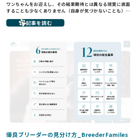
ワンちゃんをお迎えし、その結果期待とは異なる現実に直面
することも少なくありません（自身が気づかないことも）。
たとえば、ペットショップで購入した子犬が劣悪な環境で育
記事を読む
ち、健康面や社会性に問題を抱えていたり、またブリーダー
サイトで子犬だけを可愛く掲載されているものの、裏側では
親犬が乱繁殖によって体力を削られ、苦しい環境で過ごして
いるというケースもあります。こうした問題は、消費者にと
っても大きな負担であり、ワンちゃん自身にとっても非常に
望ましくない環境です。
だからこそ、私たちは正しい情報と安心して選べる場所を提
供すべきだと考えています。BreederFamiliesでは、ワンち
ゃんを家族のように愛する「優良ブリーダー」のみを独自の
厳しい基準で厳選し、その評価基準や評価結果をオープンに
しています。これにより、消費者の皆様が安心して子犬やブ
リーダーを選べる環境を整えています。
そして、消費者の皆様が正しい情報をもとに優良ブリーダー
を求めることで、ワンちゃんを家族のように愛する優良ブリ
ーダーが増え、営利優先の「悪徳ブリーダー」が自然と淘汰
される社会を目指しています。目の前の子犬だけでなく、親
犬や引退犬も大切にされる環境を作り上げ、すべてのワンち
優良ブリーダーの見分け方_BreederFamiles
ゃんに優しい世界を築いていきたいと考えています。