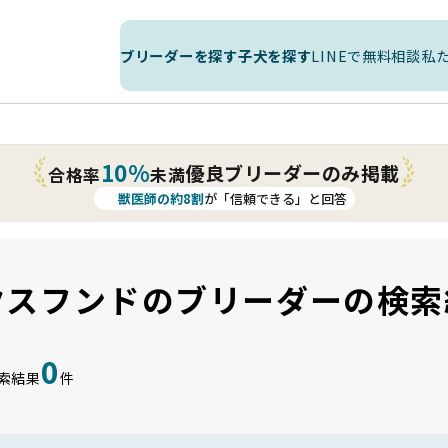
ブリーダーを探す
子犬を探す
LINEで無料相談
私
10%
優良ブリーダーのみ掲載
合格率
未満
獣医師の約8割
が「信頼できる」と回答
クスフンドのブリーダーの検索
0
索結果
件