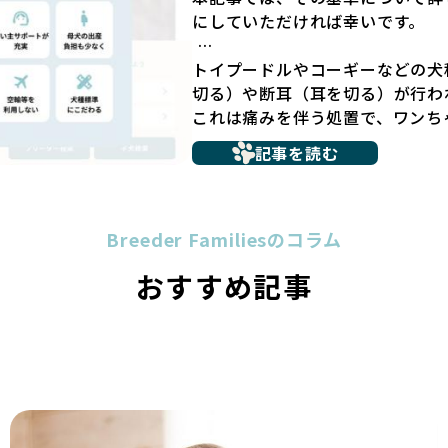
社会性の問題につながりやすく、
にしていただければ幸いです。
ん。
こうした背景から、BreederFa
トイプードルやコーギーなどの犬
採用するとともに、ペットオーク
切る）や断耳（耳を切る）が行わ
ーの掲載も行ってしません。
これは痛みを伴う処置で、ワンち
ペットショップを避けた方がいい
や不安感を引き起こす可能性もあ
記事を読む
要なコミュニケーション手段でも
多くのブリーダーサイトでは、掲
の意思疎通が難しくなることもあ
基準にとどまっていることが問題
ヨーロッパ諸国ではこうした処置
グ環境の最低限を定めるものに過
われる場合があります。
Breeder Familiesのコラム
の責任ある姿勢を十分に保障する
優良ブリーダーは動物福祉を優先
ックを経ていないブリーダーが掲
おすすめ記事
断尾・断耳を行いません。
選択の判断が難しい現状がありま
一方、営利優先ブリーダーでは「
さらに、書類審査のみで掲載が許
や断耳を行うことがあり、中には
リーダーの姿勢が見えにくい点も
す。
が記載する情報が主であり、実際
「耳やしっぽを切らない」詳細は
め、営利優先の「悪徳ブリーダー
BreederFamiliesでは、
犬種ごとに異なる健康リスクや育
介するために、法令を超えた独自