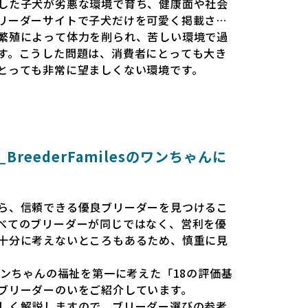
した子犬が劣悪な環境で育ち、健康面や社会
リーダーサイトで子犬だけを可愛く掲載され
繁殖によって体力を削られ、苦しい環境で過
す。こうした問題は、消費者にとっても大き
とっても非常に望ましくない環境です。
と安心して選べる場所を提供すべきだと考え
esでは、ワンちゃんを家族のように愛する「優良ブ
準で厳選し、その評価基準や評価結果をオー
消費者の皆様が安心して子犬やブリーダーを
reederFamilesのワンちゃんに
報をもとに優良ブリーダーを求めることで、
優良ブリーダーが増え、営利優先の「悪徳ブ
会を目指しています。目の前の子犬だけでな
ら、信頼できる優良ブリーダーを見つけるこ
環境を作り上げ、すべてのワンちゃんに優し
べてのブリーダーが同じではなく、営利を優
います。
十分に考えないところもあるため、慎重に見
、ワンちゃんが健やかに成長するための環境
では、ワンちゃんの福祉を第一に考えた「18の評価基
、販売までの間に過密な環境や長距離移動の
ブリーダーのいをご紹介しています。
りません。このような環境は、健康リスクや
しく解説しますので、ブリーダー選びの参考