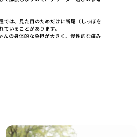
ワンちゃんにとっても望ましいとは言えませ
miliesはペットショップを介さない直接販売を
種では、見た目のためだけに断尾（しっぽを
ションやペットショップを利用するブリーダ
れていることがあります。
ゃんの身体的な負担が大きく、慢性的な痛み
理由の詳細はこちら
ります。また、しっぽや耳はワンちゃんの重
あるため、切断されることで他の犬や人間と
載するブリーダーの審査が法令レベルの最低
ります。
です。この法令レベルの基準はブリーディン
が禁止されている一方で、日本ではいまだ行
ぎず、ワンちゃんの心身の福祉やブリーダー
ものではありません。そのため、厳格なチェ
し、ワンちゃんの自然な姿を大切にするため
載されることも少なくなく、消費者にとって
す。
見た目が良く売れやすい」ことを理由に断尾
可されるサイトが多く、実際の飼育環境やブ
麻酔なしで処置するケースも見受けられま
課題です。こうしたサイトでは、ブリーダー
の現場や日々のケアの状況がわからないた
こちら
」が含まれるリスクが高まります。
ワンちゃんを大切にする「優良ブリーダー」のみを紹
て方のポイントを理解し、適切に対応するた
の基準を設け、ブリーダーの理念や飼育環境