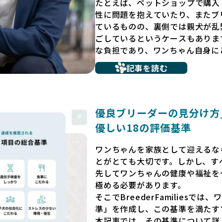
たとえば、ペットショップで購入
性に問題を抱えていたり、またブ
ているものの、裏側では親犬が乱
ごしているというケースもありま
な負担であり、ワンちゃん自身に
だからこそ、私たちは正しい情報
記事を読む
ています。BreederFamili
リーダー」のみを独自の厳しい基
プンにしています。これにより、
選べる環境を整えています。
優良ブリーダーの見分け方_B
そして、消費者の皆様が正しい情
優しい18の評価基準
ワンちゃんを家族のように愛する
リーダー」が自然と淘汰される社
ワンちゃんを家族として迎えるな
く、親犬や引退犬も大切にされる
とがとても大切です。しかし、す
い世界を築いていきたいと考えて
先してワンちゃんの健康や福祉を
極める必要があります。
ペットショップでの生体販売では
そこでBreederFamilies
が十分に整っていない場合が多く
準」を作成し、この基準を満たす
ストレスを受けることが少なくあ
本記事では、その基準について詳