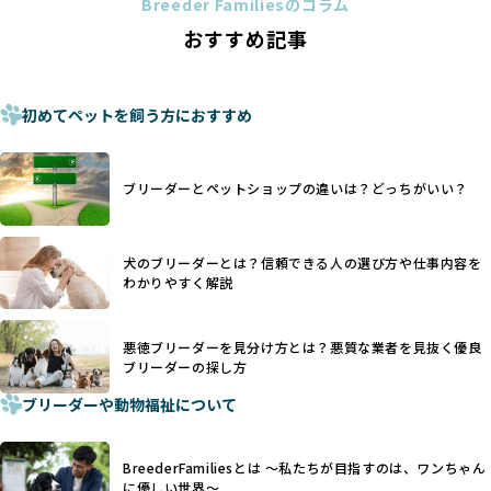
法令レベルの最低基準にとどまっていることが問題です。こ
Breeder Familiesのコラム
ことがあります。
の法令レベルの基準はブリーディング環境の最低限を定める
おすすめ記事
これは痛みを伴う処置で、ワンちゃんの身体的な負担が大き
ものに過ぎず、ワンちゃんの心身の福祉やブリーダーの責任
く、慢性的な痛みや不安感を引き起こす可能性もあります。
ある姿勢を十分に保障するものではありません。そのため、
また、しっぽや耳はワンちゃんの重要なコミュニケーション
厳格なチェックを経ていないブリーダーが掲載されることも
手段でもあるため、切断されることで他の犬や人間との意思
初めてペットを飼う方におすすめ
少なくなく、消費者にとって選択の判断が難しい現状があり
疎通が難しくなることもあります。
ます。
ヨーロッパ諸国ではこうした処置が禁止されている一方で、
さらに、書類審査のみで掲載が許可されるサイトが多く、実
日本ではいまだ行われる場合があります。
際の飼育環境やブリーダーの姿勢が見えにくい点も課題で
ブリーダーとペットショップの違いは？どっちがいい？
優良ブリーダーは動物福祉を優先し、ワンちゃんの自然な姿
す。こうしたサイトでは、ブリーダーが記載する情報が主で
を大切にするため断尾・断耳を行いません。
あり、実際の現場や日々のケアの状況がわからないため、営
一方、営利優先ブリーダーでは「見た目が良く売れやすい」
利優先の「悪徳ブリーダー」が含まれるリスクが高まりま
犬のブリーダーとは？信頼できる人の選び方や仕事内容を
ことを理由に断尾や断耳を行うことがあり、中には麻酔なし
す。
わかりやすく解説
で処置するケースも見受けられます。
BreederFamiliesでは、ワンちゃんを大切にする「優良ブリ
「耳やしっぽを切らない」詳細はこちら
ーダー」のみを紹介するために、法令を超えた独自の基準を
設け、ブリーダーの理念や飼育環境の厳格なチェックを行っ
悪徳ブリーダーを見分け方とは？悪質な業者を見抜く優良
犬種ごとに異なる健康リスクや育て方のポイントを理解し、
ブリーダーの探し方
ています。
適切に対応するためには、深い知識と豊富な経験が欠かせま
ブリーダーや動物福祉について
せん。現在、犬種は200種類以上あり、それぞれに特有の健康
一部の営利優先のブリーディングでは、母犬の出産負担を考
リスクや性格特性が存在します。
えずに大量繁殖が行われ、親犬が心身ともに疲弊するケース
たとえば、パグは呼吸器系のトラブルを抱えやすく、ラブラ
が見られます。さらに、コストカットのために食事を減らし
BreederFamiliesとは 〜私たちが目指すのは、ワンちゃん
ドール・レトリバーには股関節形成不全への注意が必要で
たり、栄養のない食事を与える、適切な健康管理が行われな
に優しい世界〜