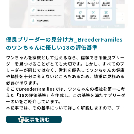
リーダーを選べる環境を整えています。
そして、消費者の皆様が正しい情報をもとに優良ブリーダー
を求めることで、ワンちゃんを家族のように愛する優良ブリ
ーダーが増え、営利優先の「悪徳ブリーダー」が自然と淘汰
される社会を目指しています。目の前の子犬だけでなく、親
犬や引退犬も大切にされる環境を作り上げ、すべてのワンち
優良ブリーダーの見分け方_BreederFamiles
ゃんに優しい世界を築いていきたいと考えています。
のワンちゃんに優しい18の評価基準
ペットショップでの生体販売では、ワンちゃんが健やかに成
ワンちゃんを家族として迎えるなら、信頼できる優良ブリー
長するための環境が十分に整っていない場合が多く、販売ま
ダーを見つけることがとても大切です。しかし、すべてのブ
での間に過密な環境や長距離移動のストレスを受けることが
リーダーが同じではなく、営利を優先してワンちゃんの健康
少なくありません。このような環境は、健康リスクや社会性
や福祉を十分に考えないところもあるため、慎重に見極める
の問題につながりやすく、ワンちゃんにとっても望ましいと
必要があります。
は言えません。
そこでBreederFamiliesでは、ワンちゃんの福祉を第一に考
こうした背景から、BreederFamiliesはペットショップを介
えた「18の評価基準」を作成し、この基準を満たすブリーダ
さない直接販売を採用するとともに、ペットオークションや
ーのいをご紹介しています。
ペットショップを利用するブリーダーの掲載も行ってしませ
本記事では、その基準について詳しく解説しますので、ブリ
ん。
ーダー選びの参考にしていただければ幸いです。
ペットショップを避けた方がいい理由の詳細はこちら
記事を読む
トイプードルやコーギーなどの犬種では、見た目のためだけ
多くのブリーダーサイトでは、掲載するブリーダーの審査が
に断尾（しっぽを切る）や断耳（耳を切る）が行われている