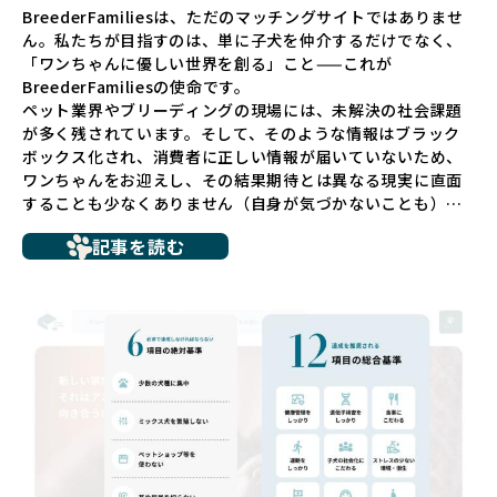
BreederFamiliesは、ただのマッチングサイトではありませ
ん。私たちが目指すのは、単に子犬を仲介するだけでなく、
「ワンちゃんに優しい世界を創る」こと——これが
BreederFamiliesの使命です。
ペット業界やブリーディングの現場には、未解決の社会課題
が多く残されています。そして、そのような情報はブラック
ボックス化され、消費者に正しい情報が届いていないため、
ワンちゃんをお迎えし、その結果期待とは異なる現実に直面
することも少なくありません（自身が気づかないことも）。
たとえば、ペットショップで購入した子犬が劣悪な環境で育
記事を読む
ち、健康面や社会性に問題を抱えていたり、またブリーダー
サイトで子犬だけを可愛く掲載されているものの、裏側では
親犬が乱繁殖によって体力を削られ、苦しい環境で過ごして
いるというケースもあります。こうした問題は、消費者にと
っても大きな負担であり、ワンちゃん自身にとっても非常に
望ましくない環境です。
だからこそ、私たちは正しい情報と安心して選べる場所を提
供すべきだと考えています。BreederFamiliesでは、ワンち
ゃんを家族のように愛する「優良ブリーダー」のみを独自の
厳しい基準で厳選し、その評価基準や評価結果をオープンに
しています。これにより、消費者の皆様が安心して子犬やブ