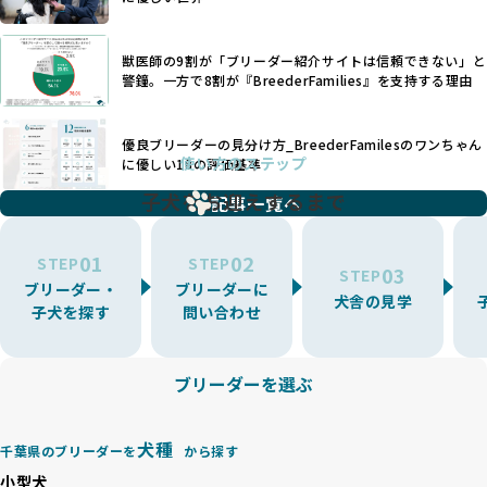
す。このような犬種ごとの違いを熟知し、適切なケアを提供
いなど、ワンちゃんの健康と福祉が犠牲にされることも少な
できるかどうかは、ブリーダーの専門性に大きく関わりま
くありません。
す。
獣医師の9割が「ブリーダー紹介サイトは信頼できない」と
また、健康リスクが予測しづらいミックス犬の繁殖や、愛情
優良ブリーダーは、少数の犬種（一般的に3種以内）に絞って
警鐘。一方で8割が『BreederFamilies』を支持する理由
が行き届かない多頭飼育等も問題です。これらのブリーディ
繁殖を行い、各犬種の特徴を熟知しています。これにより、
ング手法は、ワンちゃんの福祉を無視し、利益のみを追求す
犬種ごとの健康管理や繁殖において質の高いケアを提供する
るブリーダーによるものが多く、消費者にとっても深刻な課
優良ブリーダーの見分け方_BreederFamilesのワンちゃん
ことが可能です。
題となっています。
使い方のステップ
に優しい18の評価基準
一方、営利優先ブリーダーは流行や需要に応じて扱う犬種を
BreederFamiliesでは、こうしたワンちゃんに優しくないブ
増やす傾向があり、犬種ごとに異なる健康問題や適切な育成
子犬をお迎えするまで
リーディングをなくすため、すべてのワンちゃんを家族のよ
記事一覧へ
環境を十分に考慮しない場合があります。こうしたブリーダ
うに大切に飼育・繁殖を行っている「優良ブリーダー」のみ
ーでは、ワンちゃんが適切なケアを受けられず、健康を損ね
を厳選しています。
01
02
たりストレスを抱えたりするリスクが高まります。
STEP
STEP
03
STEP
「少数の犬種に集中」の詳細はこちら
ブリーダー・
ブリーダーに
BreederFamiliesでは、アニマルウェルフェアを最優先に考
犬舎の見学
子犬を探す
問い合わせ
えた6つの絶対基準と12の総合基準を設定しています。これに
近年、ミックス犬はユニークな見た目や性格で人気がありま
より、ワンちゃんが心身ともに健やかに過ごせる環境で育つ
すが、無計画な交配には健康リスクが伴います。異なる犬種
ことを徹底しています。
の特徴を持つことで予測しにくい健康問題が発生する可能性
ブリーダーを選ぶ
BreederFamiliesでは、以下の6項目を必須条件とし、これら
が高く、診断や治療も複雑化する場合があります。また、ミ
を満たすブリーダーのみを選定しています：
ックス犬は成長後の性格や体格が予測しづらく、飼い主が期
これらの基準により、ワンちゃんの健全な成長と動物福祉に
待する理想と現実が大きく異なることも少なくありません。
犬種
基づいた責任あるブリーディングを確保しています。
千葉県のブリーダーを
から探す
優良ブリーダーは、犬種ごとの遺伝的特徴を守り、安定した
さらに、健康管理、社会性の育成、遺伝子検査、食事や運動
小型犬