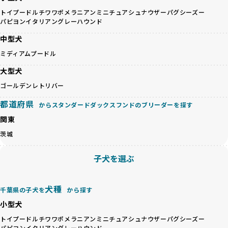
健康と性格を次世代に引き継ぐために、ミックス犬の繁殖を
の質など、ワンちゃんの心身に配慮した飼育環境が整ってい
避けます。無計画な交配がもたらすリスクを理解し、飼い主
トイプードル
チワワ
ポメラニアン
ミニチュアシュナウザー
パグ
シーズー
るかを評価する12項目の総合基準を設けています。これによ
パピヨン
イタリアングレーハウンド
への十分な説明とアフターフォローを確保できる範囲での繁
り、より高い基準をクリアしたブリーダーだけを厳選してい
殖を徹底しているのです。
ます。
中型犬
一方、営利優先ブリーダーは流行や需要に応じて安易にミッ
その結果、合格率10%未満という厳しい基準をクリアした優
ミディアムプードル
クス犬を繁殖し、健康管理や飼い主への配慮が不十分なこと
良ブリーダーのみが登録されています。
が多く見受けられます。場合によっては、チワワ×ハスキー
BreederFamiliesでは、法令に準拠するだけでなく、ワンち
大型犬
等体格の異なるリスクの高い交配を行うこともあります。
ゃんを家族のように愛するという理念を共有するブリーダー
ゴールデンレトリバー
「ミックス犬を繁殖しない」の詳細はこちら
のみを厳選しています。これにより、ユーザーの皆さんに安
心して選べる選択肢を提供しています。
都道府県
からスタンダードダックスフンドのブリーダーを探す
ペットショップやペットオークションは、流通過程でワンち
「BreederFamilesのワンちゃんに優しい18の評価基準」は
関東
ゃんが長時間の輸送を強いられたり、狭いケージに閉じ込め
こちら
られるなど、心身に大きな負担がかかります。このような環
茨城
境は、ストレスや感染リスクを増大させるだけでなく、ワン
BreederFamiliesでは、すべてのブリーダーを書類審査、直
ちゃんの社会性や基本的なしつけにも悪影響を与える可能性
接のヒアリング、現地確認を通じて厳しく評価しています。
子犬を選ぶ
があります。
このプロセスにより、育成環境や健康管理だけでなく、ブリ
優良ブリーダーは、ワンちゃんの健康と幸せを第一に考え、
ーダー自身の理念や姿勢までも丁寧に確認しています。
ペットショップやオークションを介さずに直接飼い主に渡す
さらに、こうした評価結果は透明性を持って公開されている
犬種
千葉県の子犬を
から探す
ことを大切にしています。また、彼らはお迎え先を自身で確
ため、どのブリーダーを選んでも安心して子犬をお迎えいた
小型犬
認し、ワンちゃんが安心して暮らせる環境を整えるために直
だけます。
接の引き渡しを基本とします。
徹底した透明性こそが、BreederFamiliesの大きな特徴で
トイプードル
チワワ
ポメラニアン
ミニチュアシュナウザー
パグ
シーズー
一方で、営利優先ブリーダーは、広範囲に販売するためにペ
パピヨン
イタリアングレーハウンド