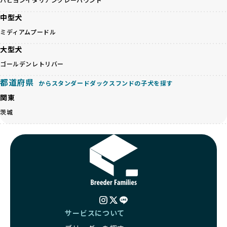
す。
ットショップやオークションを活用し、子犬の心身への影響
中型犬
を軽視しがちです。
BreederFamiliesは、ペット業界が抱える命の大量生産・大
「ペットショップ等を使わない」の詳細はこちら
ミディアムプードル
量販売、負担の大きい流通構造、劣悪な飼育環境といった課
題に真摯に向き合っています。優良ブリーダーとの直接取引
大型犬
近年、「小さくて可愛い」「珍しい毛色」という見た目の特
を促進することで、無駄な命の消費を減らし、命を大切にす
徴が人気を集め、高値で取引されることが多くなっていま
ゴールデンレトリバー
る社会の実現を目指しています。
す。しかし、こうした特徴には健康リスクが伴う場合が少な
さらに、売上の一部を保護団体や保護団体を支援する公益法
都道府県
くありません。極小サイズは骨や心臓に負担がかかりやす
からスタンダードダックスフンドの子犬を探す
人へ寄付しています。多くのペット販売業者が、動物福祉へ
く、レアカラーには遺伝疾患のリスクが高まることがありま
の取り組みが不十分であることを理由に寄付を断られる中、
関東
す。
BreederFamiliesはその姿勢が評価され、寄付が実現してい
茨城
営利優先ブリーダーは、このような流行や需要に応じて無理
ます。この活動により、保護が必要なワンちゃんの救済や保
な繁殖を行いがちです。小柄な母犬を繁殖に多用して体に負
護活動の支援にも貢献しています。
担をかけたり、子犬を小さく見せるために食事を減らすな
BreederFamiliesのこうした取り組みは、目の前の子犬だけ
ど、健康を犠牲にした管理がされることもあります。このよ
でなく、すべてのワンちゃんに優しい未来を創るための大き
うな方法では、ワンちゃんの免疫力や体力が低下し、飼い主
な一歩です。ユーザーの皆さんがBreederFamiliesを通じて
にとっても将来的な医療費やケアの負担が増える恐れがあり
子犬をお迎えすることで、こうした社会貢献活動を間接的に
ます。
支えることができます。
優良ブリーダーは、こうした流行に流されず、ワンちゃんの
健康を最優先に考えています。特に小さいワンちゃんやレア
BreederFamiliesに登録されているブリーダーは、子犬が心
カラーの子犬を販売する場合は、健康リスクを十分に理解
サービスについて
身ともに健康に育つための環境づくりに全力を注いでいま
し、飼い主にそのリスクについて丁寧に説明しています。食
す。