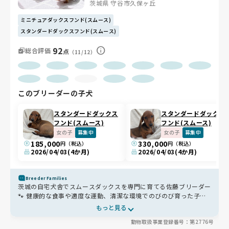
茨城県 守谷市久保ヶ丘
ミニチュアダックスフンド(スムース)
スタンダードダックスフンド(スムース)
92
総合評価
点
（11/12）
このブリーダーの子犬
スタンダードダックス
スタンダードダックス
フンド(スムース)
フンド(スムース)
女の子
募集中
女の子
募集中
185,000
330,000
円（税込）
円（税込）
2026/04/03
(4か月)
2026/04/03
(4か月)
Breeder Families
茨城の自宅犬舎でスムースダックスを専門に育てる佐藤ブリーダー
🐾 健康的な食事や適度な運動、清潔な環境でのびのび育った子た
ちは、人懐っこく落ち着いた性格が魅力✨ 愛情たっぷりに育てら
もっと見る
れた子たちは、家族にすぐ馴染むパートナーです😊
動物取扱事業登録番号：第2776号