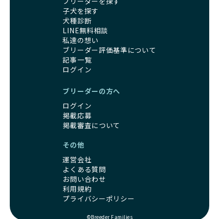
ブリーダーを探す
事管理もしっかり行い、成長に必要な栄養を確保するなど、
遺伝的なリスクを最小限に抑えた繁殖計画、栄養バランスが
子犬を探す
ワンちゃんの健康を第一にした繁殖を心がけています。
考えられた食事、子犬がのびのびと動ける適度な運動環境、
犬種診断
「見た目以上に健康重視」の詳細はこちら
さらに獣医師と連携した健康管理まで徹底しています。
LINE無料相談
その結果、BreederFamiliesを通じてお迎えする子犬は、元
私達の想い
引退犬とは、繁殖期を終えたワンちゃんたちのことを指しま
気で健康なスタートを切れることが大きな魅力です。
ブリーダー評価基準について
す。
子犬の社会性は、家庭でのしつけをスムーズにする重要なポ
記事一覧
優良ブリーダーは、引退犬も家族の一員として、彼らの幸せ
イントです。BreederFamiliesのブリーダーは、母犬や兄弟
ログイン
を願っています。よって、引退後も自宅で飼育を続けるか、
犬、人との触れ合いの時間をしっかり確保し、子犬が自然に
信頼できる相手に譲渡するなど、ワンちゃんが幸せに暮らせ
コミュニケーション能力を身につけられるよう育てていま
ブリーダーの方へ
るように配慮します。
す。
ログイン
一方、営利優先ブリーダーは引退犬を「コスト」として考
家庭に迎えたその日から、すでに社会性の基盤ができている
掲載応募
え、早く手放すことを考えます。場合によっては、悪徳保護
ため、新しい環境にもスムーズに適応できます。
掲載審査について
団体に引き渡されることもあり、ワンちゃんの生活が不安定
これにより、飼い主さんにとっても安心してスタートできる
になる可能性が高まります。
でしょう。
その他
引退犬に対する扱いがどうなっているかも、優良ブリーダー
BreederFamiliesのブリーダーは、犬種に関する豊富な知識
を見分けるポイントとなります。
運営会社
と経験を持っています。そのため、子犬を迎えた後の健康管
「引退犬も大切に」の詳細はこちら
よくある質問
理やしつけ、生活スタイルに合わせた育て方について、丁寧
お問い合わせ
なアドバイスを受けられます。「この犬種ならではの特徴
利用規約
社会化とは、ワンちゃんが人間や他の犬、日常の環境にスム
は？」「食事はどうしたらいい？」など、疑問や悩みがあれ
プライバシーポリシー
ーズに適応できるようにするプロセスです。ワンちゃんの社
ば、専門的な視点から解決のヒントをもらえるのも安心でき
会化は、生後3週間から12週間頃の「社会化期」と呼ばれる
るポイントです。
©Breeder Families