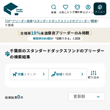
メニュー
犬種診断
検索
お気に入り
ログイン
TOP
ブリーダー検索
スタンダードダックスフンドのブリーダー
関東
千葉県
10%
優良ブリーダーのみ掲載
合格率
未満
獣医師の約8割
が「信頼できる」と回答
千葉県のスタンダードダックスフンドのブリーダー
の検索結果
犬種
スタンダードダックスフンド スタンダードダックスフンド(ロン
地域
千葉県
絞り込み
0
検索結果
件