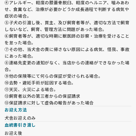
④アレルギー、軽度の膝蓋骨脱臼、軽度のヘルニア、噛みあわ
せ、食糞など、治療が必要かどうか成長過程で判断する病気や
症状の場合。
⑤子犬の引渡し後、買主、及び飼育者等が、適切な方法で飼育
しないなど、飼育、管理方法に問題があった場合。
⑥飼育者等が、適切な時期に獣医師の診察・治療を受けること
を怠った場合。
⑦その他、当犬舎の責に帰さない原因による病気、怪我、事故
にあった場合。
⑧連絡先変更の通知がなく、当店からの連絡ができなかった場
合。
⑨他の保険等にて何らの保証が受けられる場合。
⑩去勢・避妊手術が起因する場合。
⑪天災、火災による場合。
⑫飼育者以外の第三者からの保証請求
⑬保証請求に対して虚偽の報告があった場合
お迎え方法
犬舎お迎えのみ
血統書引き渡し
お迎え後