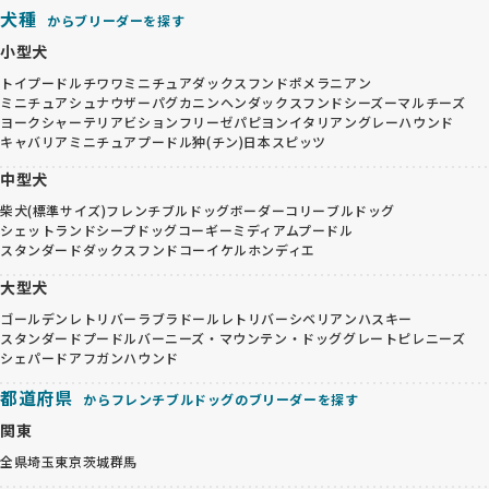
犬種
からブリーダーを探す
小型犬
トイプードル
チワワ
ミニチュアダックスフンド
ポメラニアン
ミニチュアシュナウザー
パグ
カニンヘンダックスフンド
シーズー
マルチーズ
ヨークシャーテリア
ビションフリーゼ
パピヨン
イタリアングレーハウンド
キャバリア
ミニチュアプードル
狆(チン)
日本スピッツ
中型犬
柴犬(標準サイズ)
フレンチブルドッグ
ボーダーコリー
ブルドッグ
シェットランドシープドッグ
コーギー
ミディアムプードル
スタンダードダックスフンド
コーイケルホンディエ
大型犬
ゴールデンレトリバー
ラブラドールレトリバー
シベリアンハスキー
スタンダードプードル
バーニーズ・マウンテン・ドッグ
グレートピレニーズ
シェパード
アフガンハウンド
都道府県
からフレンチブルドッグのブリーダーを探す
関東
全県
埼玉
東京
茨城
群馬