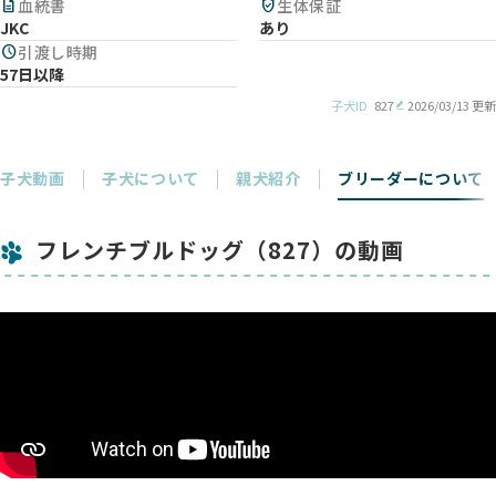
description
血統書
verified_user
生体保証
JKC
あり
schedule
引渡し時期
57日以降
子犬ID
827
2026/03/13 更新
子犬動画
子犬について
親犬紹介
ブリーダーについて
フレンチブルドッグ（827）の動画