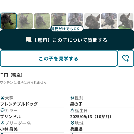
影
影
影
影
す✨
UP
UP
UP
UP
UP
UP
間✨
質問だけでもOK！
【無料】この子について質問する
この子を見学する
-
円（税込）
ワクチン は価格に含まれません
pets
犬種
wc
性別
フレンチブルドッグ
男の子
palette
カラー
cake
誕生日
ブリンドル
2025/09/13（10か月）
person
ブリーダー名
location_on
地域
小林 昌美
兵庫県