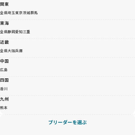
関東
全県
埼玉
東京
茨城
群馬
東海
全県
静岡
愛知
三重
近畿
全県
大阪
兵庫
中国
広島
四国
香川
九州
熊本
ブリーダーを選ぶ