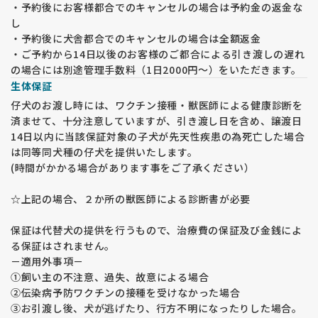
・予約後にお客様都合でのキャンセルの場合は予約金の返金な
し
・予約後に犬舎都合でのキャンセルの場合は全額返金
・ご予約から14日以後のお客様のご都合による引き渡しの遅れ
の場合には別途管理手数料（1日2000円～）をいただきます。
生体保証
仔犬のお渡し時には、ワクチン接種・獣医師による健康診断を
済ませて、十分注意していますが、引き渡し日を含め、譲渡日
14日以内に当該保証対象の子犬が先天性疾患の為死亡した場合
は同等同犬種の仔犬を提供いたします。
(時間がかかる場合があります事をご了承ください）
☆上記の場合、２か所の獣医師による診断書が必要
保証は代替犬の提供を行うもので、治療費の保証及び金銭によ
る保証はされません。
－適用外事項－
①飼い主の不注意、過失、故意による場合
②伝染病予防ワクチンの接種を受けなかった場合
③お引渡し後、犬が逃げたり、行方不明になったりした場合。