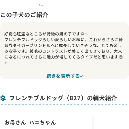
す。
この子犬のご紹介
好奇心旺盛なところが特徴の男の子です🐶✨
フレンチブルドッグらしい愛らしいお顔に、これからさらに綺
麗なタイガーブリンドルへと成長していきそうな、とても楽し
みな子です。被毛のコントラストが美しく出てきており、大人
になるにつれてさらに魅力が増してくるタイプだと思います😊
✨
🐾【性格・様子】
続きを表示する
とにかく探検が大好きで、初めて見るものにも物怖じしない好
奇心旺盛な男の子です。兄弟たちの中でも一歩前に出ていくタ
イプで、遊ぶことも人と触れ合うことも大好きです。人がそば
フレンチブルドッグ（827）の親犬紹介
にいると嬉しそうに寄ってきてくれる甘えん坊な面もあり、コ
ミュニケーション上手な性格です🥰
🐾【魅力ポイント】
タイガーブリンドルらしい美しい模様がこれからどんどん際立
お母さん
ハニちゃん
ってくる子で、将来がとても楽しみです。好奇心豊かで明るい