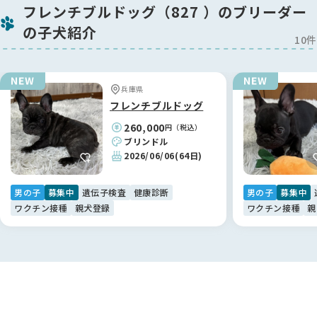
フレンチブルドッグ（827 ）のブリーダー
の子犬紹介
10件
兵庫県
フレンチブルドッグ
260,000
円（税込）
ブリンドル
2026/06/06
(64日)
男の子
募集中
遺伝子検査
健康診断
男の子
募集中
ワクチン接種
親犬登録
ワクチン接種
親