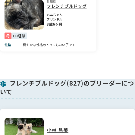
兵庫県
性格なので、ご家庭の雰囲気もパッと明るくしてくれる存在に
フレンチブルドッグ
なってくれると思います。
ハニちゃん
ブリンドル
元気いっぱいで、これからの成長が本当に楽しみな男の子で
3歳6ヶ月
す。ぜひ直接会って、この子の可愛さを感じていただけたら嬉
しいです🐾💛✨
母
CH経験
性格
穏やかな性格のとってもいい子です
フレンチブルドッグ(827)のブリーダーにつ
いて
小林 昌美