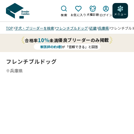
メニュー
犬種診断
検索
お気に入り
ログイン
TOP
子犬・ブリーダーを検索
フレンチブルドッグ
近畿
兵庫県
フレンチブルドッ
10%
優良ブリーダーのみ掲載
合格率
未満
獣医師の約8割
が「信頼できる」と回答
フレンチブルドッグ
兵庫県
2
12
5
12
6
12
7
12
8
12
9
10
12
11
12
12
12
12
12
/
/
/
/
/
/
/
/
/
1人
でソ
202
ファ
5/1
ーで
2/1
ゆっ
4
たり
UP
でき
20
20
20
20
20
20
可
る可
26/
26/
26/
26/
26/
25/
愛
3/
3/
3/
3/
愛い
01/
01/
01/
01/
01/
12/
い
6撮
6撮
6撮
6撮
子で
30
06
05
05
05
28
瞬