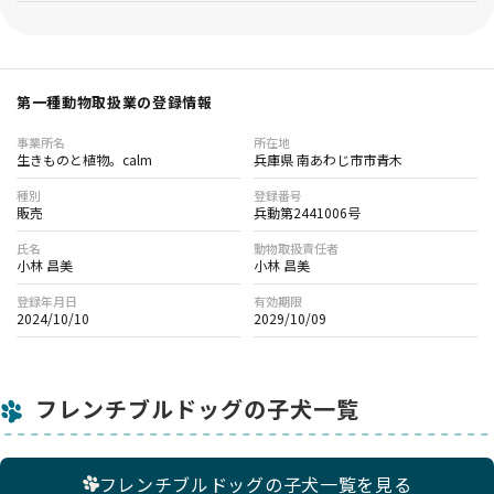
第一種動物取扱業の登録情報
事業所名
所在地
生きものと植物。calm
兵庫県 南あわじ市市青木
種別
登録番号
販売
兵動第2441006号
氏名
動物取扱責任者
小林 昌美
小林 昌美
登録年月日
有効期限
2024/10/10
2029/10/09
フレンチブルドッグの子犬一覧
フレンチブルドッグの子犬一覧を見る