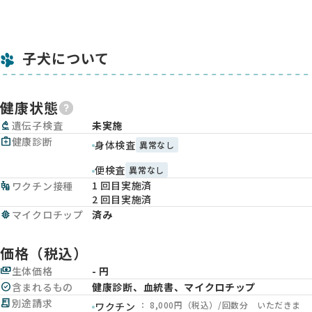
子犬について
健康状態
biotech
遺伝子検査
未実施
medical_services
健康診断
身体検査
異常なし
便検査
異常なし
1 回目実施済
vaccines
ワクチン接種
2 回目実施済
memory
マイクロチップ
済み
価格（税込）
payments
生体価格
- 円
check_circle
含まれるもの
健康診断、血統書、マイクロチップ
receipt_long
別途請求
： 8,000円（税込）/回数分 いただきま
ワクチン