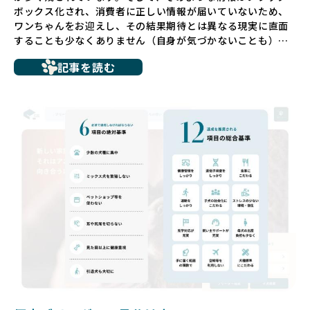
ボックス化され、消費者に正しい情報が届いていないため、
ワンちゃんをお迎えし、その結果期待とは異なる現実に直面
することも少なくありません（自身が気づかないことも）。
たとえば、ペットショップで購入した子犬が劣悪な環境で育
記事を読む
ち、健康面や社会性に問題を抱えていたり、またブリーダー
サイトで子犬だけを可愛く掲載されているものの、裏側では
親犬が乱繁殖によって体力を削られ、苦しい環境で過ごして
いるというケースもあります。こうした問題は、消費者にと
っても大きな負担であり、ワンちゃん自身にとっても非常に
望ましくない環境です。
だからこそ、私たちは正しい情報と安心して選べる場所を提
供すべきだと考えています。BreederFamiliesでは、ワンち
ゃんを家族のように愛する「優良ブリーダー」のみを独自の
厳しい基準で厳選し、その評価基準や評価結果をオープンに
しています。これにより、消費者の皆様が安心して子犬やブ
リーダーを選べる環境を整えています。
そして、消費者の皆様が正しい情報をもとに優良ブリーダー
を求めることで、ワンちゃんを家族のように愛する優良ブリ
ーダーが増え、営利優先の「悪徳ブリーダー」が自然と淘汰
される社会を目指しています。目の前の子犬だけでなく、親
犬や引退犬も大切にされる環境を作り上げ、すべてのワンち