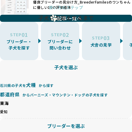
優良ブリーダーの見分け方_BreederFamilesのワンちゃん
ことが可能です。
題となっています。
使い方のステップ
に優しい18の評価基準
一方、営利優先ブリーダーは流行や需要に応じて扱う犬種を
BreederFamiliesでは、こうしたワンちゃんに優しくないブ
増やす傾向があり、犬種ごとに異なる健康問題や適切な育成
子犬をお迎えするまで
リーディングをなくすため、すべてのワンちゃんを家族のよ
記事一覧へ
環境を十分に考慮しない場合があります。こうしたブリーダ
うに大切に飼育・繁殖を行っている「優良ブリーダー」のみ
ーでは、ワンちゃんが適切なケアを受けられず、健康を損ね
を厳選しています。
01
02
たりストレスを抱えたりするリスクが高まります。
STEP
STEP
03
STEP
「少数の犬種に集中」の詳細はこちら
ブリーダー・
ブリーダーに
BreederFamiliesでは、アニマルウェルフェアを最優先に考
犬舎の見学
子犬を探す
問い合わせ
えた6つの絶対基準と12の総合基準を設定しています。これに
近年、ミックス犬はユニークな見た目や性格で人気がありま
より、ワンちゃんが心身ともに健やかに過ごせる環境で育つ
すが、無計画な交配には健康リスクが伴います。異なる犬種
ことを徹底しています。
の特徴を持つことで予測しにくい健康問題が発生する可能性
子犬を選ぶ
BreederFamiliesでは、以下の6項目を必須条件とし、これら
が高く、診断や治療も複雑化する場合があります。また、ミ
を満たすブリーダーのみを選定しています：
ックス犬は成長後の性格や体格が予測しづらく、飼い主が期
これらの基準により、ワンちゃんの健全な成長と動物福祉に
待する理想と現実が大きく異なることも少なくありません。
犬種
基づいた責任あるブリーディングを確保しています。
石川県の子犬を
から探す
優良ブリーダーは、犬種ごとの遺伝的特徴を守り、安定した
さらに、健康管理、社会性の育成、遺伝子検査、食事や運動
都道府県
からバーニーズ・マウンテン・ドッグの子犬を探す
健康と性格を次世代に引き継ぐために、ミックス犬の繁殖を
の質など、ワンちゃんの心身に配慮した飼育環境が整ってい
避けます。無計画な交配がもたらすリスクを理解し、飼い主
東海
るかを評価する12項目の総合基準を設けています。これによ
への十分な説明とアフターフォローを確保できる範囲での繁
り、より高い基準をクリアしたブリーダーだけを厳選してい
愛知
殖を徹底しているのです。
ます。
一方、営利優先ブリーダーは流行や需要に応じて安易にミッ
その結果、合格率10%未満という厳しい基準をクリアした優
ブリーダーを選ぶ
クス犬を繁殖し、健康管理や飼い主への配慮が不十分なこと
良ブリーダーのみが登録されています。