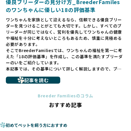
優良ブリーダーの見分け方_BreederFamiles
ゃんに優しい世界を築いていきたいと考えています。
のワンちゃんに優しい18の評価基準
ペットショップでの生体販売では、ワンちゃんが健やかに成
ワンちゃんを家族として迎えるなら、信頼できる優良ブリー
長するための環境が十分に整っていない場合が多く、販売ま
ダーを見つけることがとても大切です。しかし、すべてのブ
での間に過密な環境や長距離移動のストレスを受けることが
リーダーが同じではなく、営利を優先してワンちゃんの健康
少なくありません。このような環境は、健康リスクや社会性
や福祉を十分に考えないところもあるため、慎重に見極める
の問題につながりやすく、ワンちゃんにとっても望ましいと
必要があります。
は言えません。
そこでBreederFamiliesでは、ワンちゃんの福祉を第一に考
こうした背景から、BreederFamiliesはペットショップを介
えた「18の評価基準」を作成し、この基準を満たすブリーダ
さない直接販売を採用するとともに、ペットオークションや
ーのいをご紹介しています。
ペットショップを利用するブリーダーの掲載も行ってしませ
本記事では、その基準について詳しく解説しますので、ブリ
ん。
ーダー選びの参考にしていただければ幸いです。
ペットショップを避けた方がいい理由の詳細はこちら
記事を読む
トイプードルやコーギーなどの犬種では、見た目のためだけ
多くのブリーダーサイトでは、掲載するブリーダーの審査が
に断尾（しっぽを切る）や断耳（耳を切る）が行われている
法令レベルの最低基準にとどまっていることが問題です。こ
Breeder Familiesのコラム
ことがあります。
の法令レベルの基準はブリーディング環境の最低限を定める
おすすめ記事
これは痛みを伴う処置で、ワンちゃんの身体的な負担が大き
ものに過ぎず、ワンちゃんの心身の福祉やブリーダーの責任
く、慢性的な痛みや不安感を引き起こす可能性もあります。
ある姿勢を十分に保障するものではありません。そのため、
また、しっぽや耳はワンちゃんの重要なコミュニケーション
厳格なチェックを経ていないブリーダーが掲載されることも
手段でもあるため、切断されることで他の犬や人間との意思
初めてペットを飼う方におすすめ
少なくなく、消費者にとって選択の判断が難しい現状があり
疎通が難しくなることもあります。