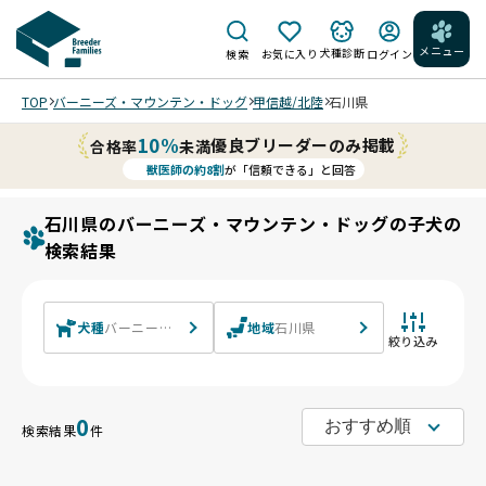
メニュー
犬種診断
検索
お気に入り
ログイン
TOP
バーニーズ・マウンテン・ドッグ
甲信越/北陸
石川県
10%
優良ブリーダーのみ掲載
合格率
未満
獣医師の約8割
が「信頼できる」と回答
石川県のバーニーズ・マウンテン・ドッグの子犬の
検索結果
犬種
バーニーズ・マウンテン・ドッグ
地域
石川県
絞り込み
0
検索結果
件