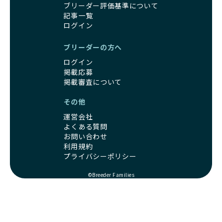
る社会の実現を目指しています。
ブリーダー評価基準について
す。しかし、こうした特徴には健康リスクが伴う場合が少な
さらに、売上の一部を保護団体や保護団体を支援する公益法
記事一覧
くありません。極小サイズは骨や心臓に負担がかかりやす
人へ寄付しています。多くのペット販売業者が、動物福祉へ
ログイン
く、レアカラーには遺伝疾患のリスクが高まることがありま
の取り組みが不十分であることを理由に寄付を断られる中、
す。
BreederFamiliesはその姿勢が評価され、寄付が実現してい
ブリーダーの方へ
営利優先ブリーダーは、このような流行や需要に応じて無理
ます。この活動により、保護が必要なワンちゃんの救済や保
な繁殖を行いがちです。小柄な母犬を繁殖に多用して体に負
ログイン
護活動の支援にも貢献しています。
担をかけたり、子犬を小さく見せるために食事を減らすな
掲載応募
BreederFamiliesのこうした取り組みは、目の前の子犬だけ
ど、健康を犠牲にした管理がされることもあります。このよ
掲載審査について
でなく、すべてのワンちゃんに優しい未来を創るための大き
うな方法では、ワンちゃんの免疫力や体力が低下し、飼い主
な一歩です。ユーザーの皆さんがBreederFamiliesを通じて
その他
にとっても将来的な医療費やケアの負担が増える恐れがあり
子犬をお迎えすることで、こうした社会貢献活動を間接的に
ます。
支えることができます。
運営会社
優良ブリーダーは、こうした流行に流されず、ワンちゃんの
よくある質問
健康を最優先に考えています。特に小さいワンちゃんやレア
BreederFamiliesに登録されているブリーダーは、子犬が心
お問い合わせ
カラーの子犬を販売する場合は、健康リスクを十分に理解
利用規約
身ともに健康に育つための環境づくりに全力を注いでいま
し、飼い主にそのリスクについて丁寧に説明しています。食
プライバシーポリシー
す。
事管理もしっかり行い、成長に必要な栄養を確保するなど、
遺伝的なリスクを最小限に抑えた繁殖計画、栄養バランスが
ワンちゃんの健康を第一にした繁殖を心がけています。
©Breeder Families
考えられた食事、子犬がのびのびと動ける適度な運動環境、
「見た目以上に健康重視」の詳細はこちら
さらに獣医師と連携した健康管理まで徹底しています。
その結果、BreederFamiliesを通じてお迎えする子犬は、元
引退犬とは、繁殖期を終えたワンちゃんたちのことを指しま
気で健康なスタートを切れることが大きな魅力です。
す。
子犬の社会性は、家庭でのしつけをスムーズにする重要なポ