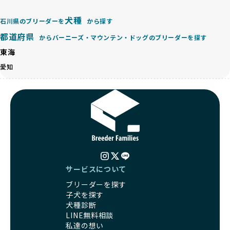
が多く見受けられます。場合によっては、チワワ×ハスキー
BreederFamiliesでは、法令に準拠するだけでなく、ワンち
等体格の異なるリスクの高い交配を行うこともあります。
ゃんを家族のように愛するという理念を共有するブリーダー
犬種
石川県のブリーダーを
から探す
「ミックス犬を繁殖しない」の詳細はこちら
のみを厳選しています。これにより、ユーザーの皆さんに安
都道府県
心して選べる選択肢を提供しています。
からバーニーズ・マウンテン・ドッグのブリーダーを探す
ペットショップやペットオークションは、流通過程でワンち
「BreederFamilesのワンちゃんに優しい18の評価基準」は
東海
ゃんが長時間の輸送を強いられたり、狭いケージに閉じ込め
こちら
られるなど、心身に大きな負担がかかります。このような環
愛知
境は、ストレスや感染リスクを増大させるだけでなく、ワン
BreederFamiliesでは、すべてのブリーダーを書類審査、直
ちゃんの社会性や基本的なしつけにも悪影響を与える可能性
接のヒアリング、現地確認を通じて厳しく評価しています。
があります。
このプロセスにより、育成環境や健康管理だけでなく、ブリ
優良ブリーダーは、ワンちゃんの健康と幸せを第一に考え、
ーダー自身の理念や姿勢までも丁寧に確認しています。
ペットショップやオークションを介さずに直接飼い主に渡す
さらに、こうした評価結果は透明性を持って公開されている
ことを大切にしています。また、彼らはお迎え先を自身で確
ため、どのブリーダーを選んでも安心して子犬をお迎えいた
認し、ワンちゃんが安心して暮らせる環境を整えるために直
だけます。
接の引き渡しを基本とします。
徹底した透明性こそが、BreederFamiliesの大きな特徴で
一方で、営利優先ブリーダーは、広範囲に販売するためにペ
す。
サービスについて
ットショップやオークションを活用し、子犬の心身への影響
ブリーダーを探す
を軽視しがちです。
BreederFamiliesは、ペット業界が抱える命の大量生産・大
子犬を探す
「ペットショップ等を使わない」の詳細はこちら
量販売、負担の大きい流通構造、劣悪な飼育環境といった課
犬種診断
題に真摯に向き合っています。優良ブリーダーとの直接取引
LINE無料相談
近年、「小さくて可愛い」「珍しい毛色」という見た目の特
を促進することで、無駄な命の消費を減らし、命を大切にす
私達の想い
徴が人気を集め、高値で取引されることが多くなっていま