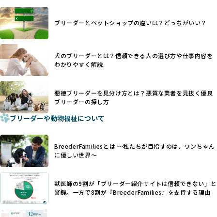
ます。
ヨーロッパ諸国ではこうした処置が禁止されている一方で、
さらに、書類審査のみで掲載が許可されるサイトが多く、実
日本ではいまだ行われる場合があります。
際の飼育環境やブリーダーの姿勢が見えにくい点も課題で
ブリーダーとペットショップの違いは？どっちがいい？
優良ブリーダーは動物福祉を優先し、ワンちゃんの自然な姿
す。こうしたサイトでは、ブリーダーが記載する情報が主で
を大切にするため断尾・断耳を行いません。
あり、実際の現場や日々のケアの状況がわからないため、営
一方、営利優先ブリーダーでは「見た目が良く売れやすい」
利優先の「悪徳ブリーダー」が含まれるリスクが高まりま
犬のブリーダーとは？信頼できる人の選び方や仕事内容を
ことを理由に断尾や断耳を行うことがあり、中には麻酔なし
す。
わかりやすく解説
で処置するケースも見受けられます。
BreederFamiliesでは、ワンちゃんを大切にする「優良ブリ
「耳やしっぽを切らない」詳細はこちら
ーダー」のみを紹介するために、法令を超えた独自の基準を
設け、ブリーダーの理念や飼育環境の厳格なチェックを行っ
悪徳ブリーダーを見分け方とは？悪質な業者を見抜く優良
犬種ごとに異なる健康リスクや育て方のポイントを理解し、
ブリーダーの探し方
ています。
適切に対応するためには、深い知識と豊富な経験が欠かせま
ブリーダーや動物福祉について
せん。現在、犬種は200種類以上あり、それぞれに特有の健康
一部の営利優先のブリーディングでは、母犬の出産負担を考
リスクや性格特性が存在します。
えずに大量繁殖が行われ、親犬が心身ともに疲弊するケース
たとえば、パグは呼吸器系のトラブルを抱えやすく、ラブラ
が見られます。さらに、コストカットのために食事を減らし
BreederFamiliesとは 〜私たちが目指すのは、ワンちゃん
ドール・レトリバーには股関節形成不全への注意が必要で
たり、栄養のない食事を与える、適切な健康管理が行われな
に優しい世界〜
す。このような犬種ごとの違いを熟知し、適切なケアを提供
いなど、ワンちゃんの健康と福祉が犠牲にされることも少な
できるかどうかは、ブリーダーの専門性に大きく関わりま
くありません。
す。
獣医師の9割が「ブリーダー紹介サイトは信頼できない」と
また、健康リスクが予測しづらいミックス犬の繁殖や、愛情
優良ブリーダーは、少数の犬種（一般的に3種以内）に絞って
警鐘。一方で8割が『BreederFamilies』を支持する理由
が行き届かない多頭飼育等も問題です。これらのブリーディ
繁殖を行い、各犬種の特徴を熟知しています。これにより、
ング手法は、ワンちゃんの福祉を無視し、利益のみを追求す
犬種ごとの健康管理や繁殖において質の高いケアを提供する
るブリーダーによるものが多く、消費者にとっても深刻な課