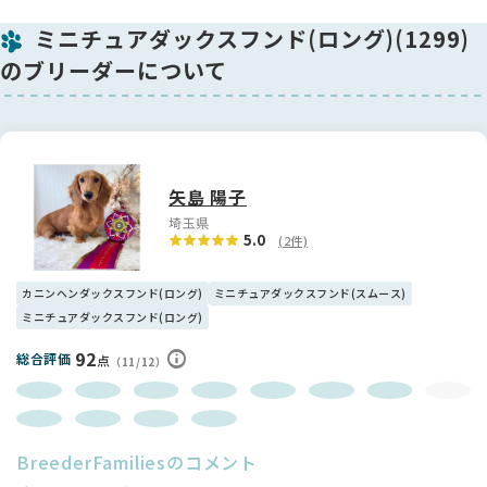
ミニチュアダックスフンド(ロング)(1299)
🌸 性格について
おっとりとしていてマイペースな男の子で、初めてわんちゃん
のブリーダーについて
を迎える方にもおすすめしやすい性格です。落ち着いているの
で扱いやすく、ご家庭にもすぐに馴染んでくれると思います。
優しく寄り添ってくれる存在になってくれます🐕💕
👑 血統について
お父さんはJKCチャンピオンで、現在はインターチャンピオン
矢島 陽子
を目指している優秀な血統です。そのため、この子も将来がと
埼玉県
ても楽しみで、見た目の美しさや体のバランスの良さにも納得
5.0
(2件)
いただけると思います✨
カニンヘンダックスフンド(ロング)
ミニチュアダックスフンド(スムース)
🏡 ブリーダーよりひとこと
ミニチュアダックスフンド(ロング)
日々愛情を込めて大切に育てており、健康面や性格面にも気を
配りながら育成しています。骨格・毛量ともに申し分なく、性
92
総合評価
点
（11/12）
格も穏やかなとても良い男の子です。ご家族の一員として、き
っとかけがえのない存在になってくれると思います。
素敵なご縁を心よりお待ちしております🐶💖
BreederFamiliesのコメント