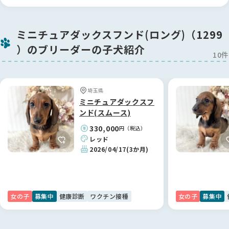
ゃんと伝わってきます。
お迎えを決めた子はすでにショーに出始めていたこともあり、
成約後もしばらく矢島ブリーダーのもとにお預けし、ショーに
「ここに載っているブリーダーさんなら大丈夫」——そう思え
参加させていただきました。プロの手で大切に育てられ、素晴
ミニチュアダックスフンド(ロング)（1299
たことが、矢島さんとのご縁につながりました。
らしい経験を積んだ子を迎えられたことを誇りに思います。
）のブリーダーの子犬紹介
信頼できる方から、健康で元気な子を迎えられて、本当に良か
10件
ったです。ありがとうございました ✨
【BreederFamiliesへ】
BreederFamiliesのサイトは、 各ブリーダーさんのこだわりや
情報が細かく掲載されており、比較検討がしやすかったです。
埼玉県
何より第三者からの客観的な評価が確認できるため、安心して
ミニチュアダックスフ
コンタクトを取ることができました。
ンド(スムース)
330,000
円（税込）
素敵なご縁を繋いでいただき、本当にありがとうございまし
レッド
た！🐶
2026/04/17
(3か月)
女の子
募集中
健康診断
ワクチン接種
女の子
募集中