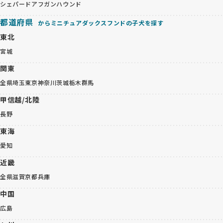
シェパード
アフガンハウンド
都道府県
からミニチュアダックスフンドの子犬を探す
東北
宮城
関東
全県
埼玉
東京
神奈川
茨城
栃木
群馬
甲信越/北陸
長野
東海
愛知
近畿
全県
滋賀
京都
兵庫
中国
広島