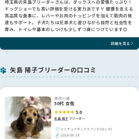
埼玉県の矢島ブリーダーさんは、ダックスへの愛情たっぷり！
ドッグショーでも高い評価を受ける実力派です🏅 健康を支える
高品質な食事に、レバーやお肉のトッピングを加えて筋肉の発
達もサポート。子犬たちは兄弟犬と遊びながら自然と社会性を
育み、トイレや基本のしつけも少しずつ身につけています😊
詳細を見る
矢島 陽子ブリーダーの口コミ
神奈川県
50代 女性
5.0
矢島 陽子
ブリーダー
ミニチュアダックスフンド(ロング)
2026-05-16