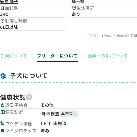
矢島 陽子
埼玉県
description
血統書
verified_user
生体保証
JKC
あり
schedule
引渡し時期
61日以降
子犬ID
1299
2026/04/23 更新
子犬について
ブリーダーについて
見学・取引について
子犬について
健康状態
biotech
遺伝子検査
その他
medical_services
健康診断
身体検査
異常なし
1 回目実施済
vaccines
ワクチン接種
memory
マイクロチップ
済み