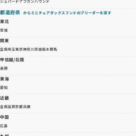
シェパード
アフガンハウンド
都道府県
からミニチュアダックスフンドのブリーダーを探す
東北
宮城
関東
全県
埼玉
東京
神奈川
茨城
栃木
群馬
甲信越/北陸
長野
東海
愛知
近畿
全県
滋賀
京都
兵庫
中国
広島