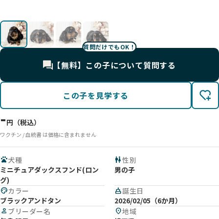
影
影
影
影
質問だけでもOK！
【無料】この子について質問する
この子を見学する
-
円（税込）
ワクチン / 血統書 は価格に含まれません
pets
犬種
wc
性別
ミニチュアダックスフンド(ロン
男の子
グ)
palette
カラー
cake
誕生日
ブラックアンドタン
2026/02/05（6か月）
person
ブリーダー名
location_on
地域