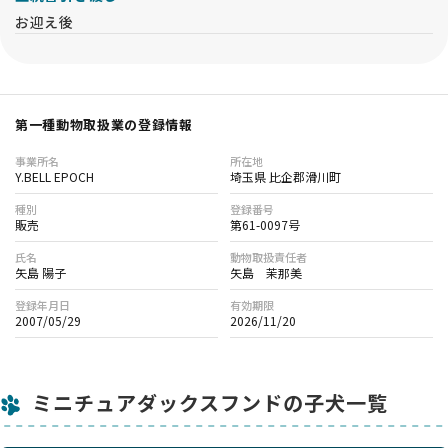
お迎え後
第一種動物取扱業の登録情報
事業所名
所在地
Y.BELL EPOCH
埼玉県 比企郡滑川町
種別
登録番号
販売
第61-0097号
氏名
動物取扱責任者
矢島 陽子
矢島 茉那美
登録年月日
有効期限
2007/05/29
2026/11/20
ミニチュアダックスフンドの子犬一覧