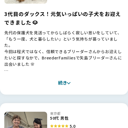
3代目のダックス！元気いっぱいの子犬をお迎え
できました 🐶
先代の保護犬を見送ってからしばらく寂しい思いをしていて、
「もう一度、犬と暮らしたい」という気持ちが募っていまし
た。
今回は程犬ではなく、信頼できるブリーダーさんからお迎えし
たいと探すなかで、BreederFamiliesで矢島ブリーダーさんに
出会いました 🌸
実際にお会いした矢島さんは、お話していてとても楽しそう
続き
で、お嬢さんと二人三脚でワンちゃんたちを大切に育てていら
っしゃるのが伝わってきました。
子犬をどんな方にお渡しするかもご自分でしっかり考えてい
て、一頭一頭を本当に大事にされている。その姿勢に、安心し
てお任せできる方だと感じました。
東京都
50代 男性
子犬の様子も印象的でした。実は当初はカニンヘンを考えてい
5.0
たのですが、ご紹介いただいた子を見たら、とても元気でころ