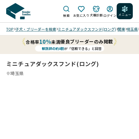
メニュー
犬種診断
検索
お気に入り
ログイン
TOP
子犬・ブリーダーを検索
ミニチュアダックスフンド(ロング)
関東
埼玉県
10%
優良ブリーダーのみ掲載
合格率
未満
獣医師の約8割
が「信頼できる」と回答
ミニチュアダックスフンド(ロング)
埼玉県
4
4
4
4
/
/
202
202
202
202
6/0
6/0
6/0
6/0
3/2
3/2
3/2
3/2
7 撮
7 撮
7 撮
7 撮