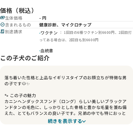
価格（税込）
payments
生体価格
- 円
check_circle
含まれるもの
健康診断、マイクロチップ
receipt_long
別途請求
： 1回目の6種ワクチン別6600円、2回目打
ワクチン
ってある場合は、2回目も別6600円
血統書
この子犬のご紹介
落ち着いた性格と上品なイギリスタイプのお顔立ちが特徴な男
の子です🐶✨
🐾 この子の魅力
カニンヘンダックスフンド（ロング）らしい美しいブラックア
ンドタンの毛色に、しっかりとした骨格と豊かな毛量を兼ね備
えた、とてもバランスの良い子です。兄弟の中でも特におっと
りとした性格で、穏やかな雰囲気が魅力です。イギリスタイプ
続きを表示する
のお顔立ちで、気品のある可愛らしさを感じていただけますよ
😊