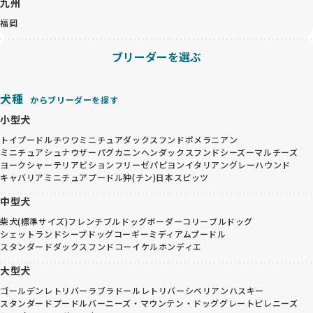
九州
福岡
ブリーダーを選ぶ
犬種
からブリーダーを探す
小型犬
トイプードル
チワワ
ミニチュアダックスフンド
ポメラニアン
ミニチュアシュナウザー
パグ
カニンヘンダックスフンド
シーズー
マルチーズ
ヨークシャーテリア
ビションフリーゼ
パピヨン
イタリアングレーハウンド
キャバリア
ミニチュアプードル
狆(チン)
日本スピッツ
中型犬
柴犬(標準サイズ)
フレンチブルドッグ
ボーダーコリー
ブルドッグ
シェットランドシープドッグ
コーギー
ミディアムプードル
スタンダードダックスフンド
コーイケルホンディエ
大型犬
ゴールデンレトリバー
ラブラドールレトリバー
シベリアンハスキー
スタンダードプードル
バーニーズ・マウンテン・ドッグ
グレートピレニーズ