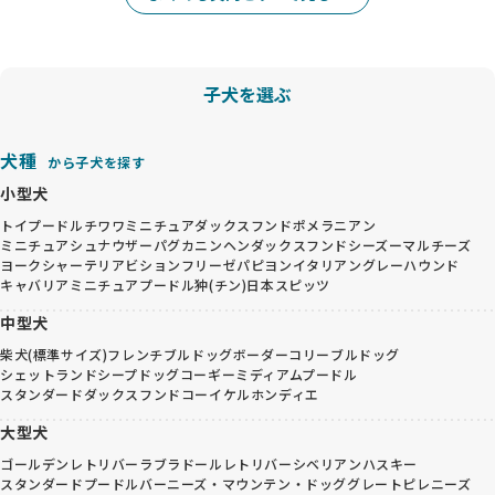
子犬を選ぶ
犬種
から子犬を探す
小型犬
トイプードル
チワワ
ミニチュアダックスフンド
ポメラニアン
ミニチュアシュナウザー
パグ
カニンヘンダックスフンド
シーズー
マルチーズ
ヨークシャーテリア
ビションフリーゼ
パピヨン
イタリアングレーハウンド
キャバリア
ミニチュアプードル
狆(チン)
日本スピッツ
中型犬
柴犬(標準サイズ)
フレンチブルドッグ
ボーダーコリー
ブルドッグ
シェットランドシープドッグ
コーギー
ミディアムプードル
スタンダードダックスフンド
コーイケルホンディエ
大型犬
ゴールデンレトリバー
ラブラドールレトリバー
シベリアンハスキー
スタンダードプードル
バーニーズ・マウンテン・ドッグ
グレートピレニーズ