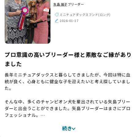
矢島 陽子
ブリーダー
ころしていて丈夫そうで。「この子ならいい」と心が決まり、
ミニチュアの子をお迎えすることにしました。
ミニチュアダックスフンド(ロング)
実際に迎えてみても本当に元気でいい子で、素敵なご縁をいた
2026-01-17
だけたと感謝しています 💕
【BreederFamiliesへ】
いざブリーダーさんを探し始めると、これがなかなか難しく
て。個人で活動されている方を見ると価格がべらぼうに高かっ
プロ意識の高いブリーダー様と素敵なご縁があり
たり、大きなサイトを見てもブリーダーが多すぎて、結局「ど
ました
の人が本当に信頼できるのか」が自分では判断できませんでし
た。
長年ミニチュアダックスと暮らしてきましたが、今回は特に血
統が良く、心身ともに健全な子を迎えたいと考え探していまし
そんなときに、たどり着いたのが BreederFamilies でした。
た。
まずサイトが見やすくて、載っているブリーダーさんがどなた
も良さそうに感じられたんです。
そんな中、多くのチャンピオン犬を輩出されている矢島ブリー
ダーと出会うことができました。矢島ブリーダーはまさにプロ
他のサイトと違うなと思ったのは、BreederFamilies はブリー
フェッショナル。
ダーさんがきちんと選ばれていて、評価もついているところ。
お話しさせていただく中で、知識の深さや犬たちへの愛情、そ
サイトをただ眺めているだけでは分からないことも、一人ひと
続き
して丁寧なご対応に全幅の信頼を置くことができました✨
りのブリーダーさんのページを見ていくと、人柄や育て方がち