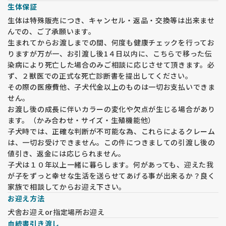
生体保証
生体は特殊販売につき、キャンセル・返品・交換等は出来ませ
んでの、ご了承願います。
生まれてからお渡しまでの間、何度も健康チェックを行ってお
りますが万が一、お引渡し後1４日以内に、こちらで移った伝
染病により死亡した場合のみご相談に応じさせて頂きます。必
ず、２獣医での正式な死亡診断書を提出してください。
その際の医療費他、子犬代金以上のものは一切お支払いできま
せん。
お渡し後の成長に伴いカラーの変化や欠点が生じる場合があり
ます。（かみ合わせ・サイズ・生殖機能他）
子犬時では、正確な判断が不可能な為、これらによるクレーム
は、一切お受けできません。この件につきましての引渡し後の
値引き、返金には応じられません。
子犬は１０年以上一緒に暮らします。何があっても、迎えた我
が子をずっと幸せな生活を送らせてあげる事が出来るか？良く
家族で相談してからお迎え下さい。
お迎え方法
犬舎お迎えor指定場所お迎え
血統書引き渡し