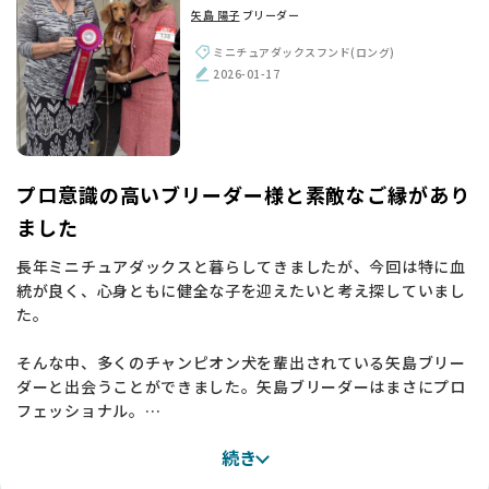
矢島 陽子
ブリーダー
ころしていて丈夫そうで。「この子ならいい」と心が決まり、
ミニチュアの子をお迎えすることにしました。
ミニチュアダックスフンド(ロング)
実際に迎えてみても本当に元気でいい子で、素敵なご縁をいた
2026-01-17
だけたと感謝しています 💕
【BreederFamiliesへ】
いざブリーダーさんを探し始めると、これがなかなか難しく
て。個人で活動されている方を見ると価格がべらぼうに高かっ
プロ意識の高いブリーダー様と素敵なご縁があり
たり、大きなサイトを見てもブリーダーが多すぎて、結局「ど
ました
の人が本当に信頼できるのか」が自分では判断できませんでし
た。
長年ミニチュアダックスと暮らしてきましたが、今回は特に血
統が良く、心身ともに健全な子を迎えたいと考え探していまし
そんなときに、たどり着いたのが BreederFamilies でした。
た。
まずサイトが見やすくて、載っているブリーダーさんがどなた
も良さそうに感じられたんです。
そんな中、多くのチャンピオン犬を輩出されている矢島ブリー
ダーと出会うことができました。矢島ブリーダーはまさにプロ
他のサイトと違うなと思ったのは、BreederFamilies はブリー
フェッショナル。
ダーさんがきちんと選ばれていて、評価もついているところ。
お話しさせていただく中で、知識の深さや犬たちへの愛情、そ
サイトをただ眺めているだけでは分からないことも、一人ひと
続き
して丁寧なご対応に全幅の信頼を置くことができました✨
りのブリーダーさんのページを見ていくと、人柄や育て方がち