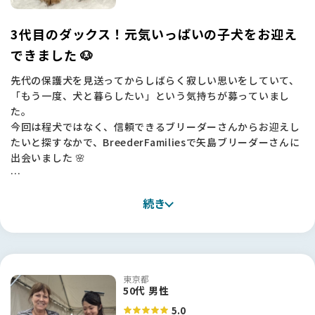
3代目のダックス！元気いっぱいの子犬をお迎え
できました 🐶
先代の保護犬を見送ってからしばらく寂しい思いをしていて、
「もう一度、犬と暮らしたい」という気持ちが募っていまし
た。
今回は程犬ではなく、信頼できるブリーダーさんからお迎えし
たいと探すなかで、BreederFamiliesで矢島ブリーダーさんに
出会いました 🌸
実際にお会いした矢島さんは、お話していてとても楽しそう
続き
で、お嬢さんと二人三脚でワンちゃんたちを大切に育てていら
っしゃるのが伝わってきました。
子犬をどんな方にお渡しするかもご自分でしっかり考えてい
て、一頭一頭を本当に大事にされている。その姿勢に、安心し
てお任せできる方だと感じました。
東京都
50代 男性
子犬の様子も印象的でした。実は当初はカニンヘンを考えてい
5.0
たのですが、ご紹介いただいた子を見たら、とても元気でころ