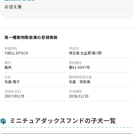
お迎え後
第一種動物取扱業の登録情報
事業所名
所在地
Y.BELL EPOCH
埼玉県 比企郡滑川町
種別
登録番号
販売
第61-0097号
氏名
動物取扱責任者
矢島 陽子
矢島 茉那美
登録年月日
有効期限
2007/05/29
2026/11/20
ミニチュアダックスフンドの子犬一覧