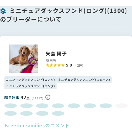
🌸 性格について
ミニチュアダックスフンド(ロング)(1300)
少し控えめでおっとりした性格の女の子で、落ち着いてゆった
りと過ごすのが好きなタイプです。優しく寄り添ってくれるよ
のブリーダーについて
うな存在で、ご家庭にも自然と馴染んでくれると思います。初
めてわんちゃんを迎える方にもおすすめしやすい子です🐕💕
👑 血統について
お父さんはJKCチャンピオンで、現在はインターチャンピオン
を目指している優秀な血統です。しっかりとした骨格や整った
矢島 陽子
お顔立ちからも、その良さを感じていただけると思います。将
埼玉県
来の成長もとても楽しみな子です✨
5.0
(2件)
🏡 ブリーダーよりひとこと
カニンヘンダックスフンド(ロング)
ミニチュアダックスフンド(スムース)
日々愛情を込めて大切に育てている子で、健康面や性格面にも
ミニチュアダックスフンド(ロング)
気を配りながら育成しています。控えめで優しい性格と、しっ
かりとした体つきを兼ね備えたとても魅力的な女の子です。実
92
総合評価
点
（11/12）
際に会っていただければ、きっとその可愛さに惹かれるはずで
す。
素敵なご縁を心よりお待ちしております🐶💖
BreederFamiliesのコメント