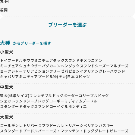
九州
福岡
ブリーダーを選ぶ
犬種
からブリーダーを探す
小型犬
トイプードル
チワワ
ミニチュアダックスフンド
ポメラニアン
ミニチュアシュナウザー
パグ
カニンヘンダックスフンド
シーズー
マルチーズ
ヨークシャーテリア
ビションフリーゼ
パピヨン
イタリアングレーハウンド
キャバリア
ミニチュアプードル
狆(チン)
日本スピッツ
中型犬
柴犬(標準サイズ)
フレンチブルドッグ
ボーダーコリー
ブルドッグ
シェットランドシープドッグ
コーギー
ミディアムプードル
スタンダードダックスフンド
コーイケルホンディエ
大型犬
ゴールデンレトリバー
ラブラドールレトリバー
シベリアンハスキー
スタンダードプードル
バーニーズ・マウンテン・ドッグ
グレートピレニーズ