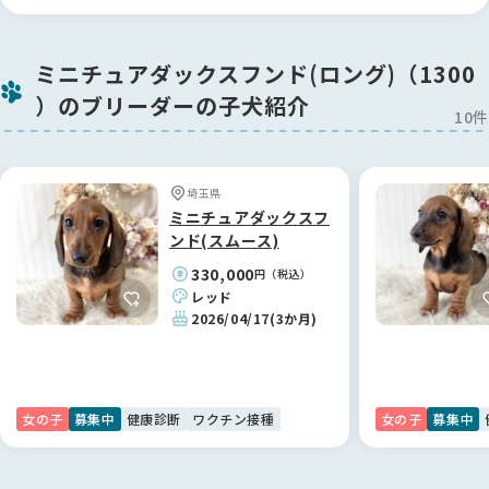
ゃんと伝わってきます。
お迎えを決めた子はすでにショーに出始めていたこともあり、
成約後もしばらく矢島ブリーダーのもとにお預けし、ショーに
「ここに載っているブリーダーさんなら大丈夫」——そう思え
参加させていただきました。プロの手で大切に育てられ、素晴
ミニチュアダックスフンド(ロング)（1300
たことが、矢島さんとのご縁につながりました。
らしい経験を積んだ子を迎えられたことを誇りに思います。
）のブリーダーの子犬紹介
信頼できる方から、健康で元気な子を迎えられて、本当に良か
10件
ったです。ありがとうございました ✨
【BreederFamiliesへ】
BreederFamiliesのサイトは、 各ブリーダーさんのこだわりや
情報が細かく掲載されており、比較検討がしやすかったです。
埼玉県
何より第三者からの客観的な評価が確認できるため、安心して
ミニチュアダックスフ
コンタクトを取ることができました。
ンド(スムース)
330,000
円（税込）
素敵なご縁を繋いでいただき、本当にありがとうございまし
レッド
た！🐶
2026/04/17
(3か月)
女の子
募集中
健康診断
ワクチン接種
女の子
募集中