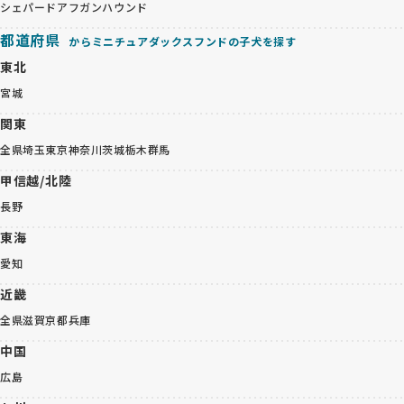
シェパード
アフガンハウンド
都道府県
からミニチュアダックスフンドの子犬を探す
東北
宮城
関東
全県
埼玉
東京
神奈川
茨城
栃木
群馬
甲信越/北陸
長野
東海
愛知
近畿
全県
滋賀
京都
兵庫
中国
広島