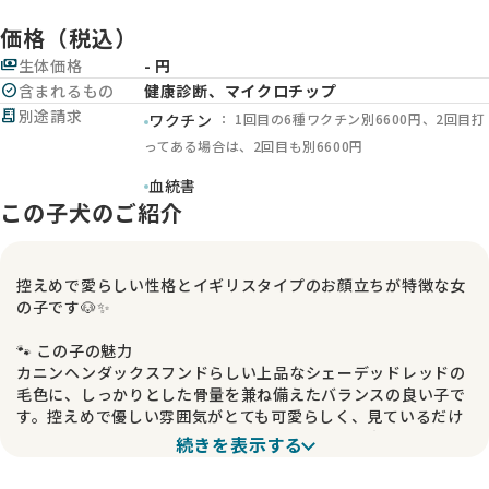
価格（税込）
payments
生体価格
- 円
check_circle
含まれるもの
健康診断、マイクロチップ
receipt_long
別途請求
： 1回目の6種ワクチン別6600円、2回目打
ワクチン
ってある場合は、2回目も別6600円
血統書
この子犬のご紹介
控えめで愛らしい性格とイギリスタイプのお顔立ちが特徴な女
の子です🐶✨
🐾 この子の魅力
カニンヘンダックスフンドらしい上品なシェーデッドレッドの
毛色に、しっかりとした骨量を兼ね備えたバランスの良い子で
す。控えめで優しい雰囲気がとても可愛らしく、見ているだけ
でほっと癒されます。そして何より、写真以上に実物は本当に
続きを表示する
可愛く、その魅力をぜひ直接感じていただきたい子です😊