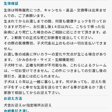
生体保証
生体は特殊販売につき、キャンセル・返品・交換等は出来ませ
んでの、ご了承願います。
生まれてからお渡しまでの間、何度も健康チェックを行ってお
りますが万が一、お引渡し後1４日以内に、こちらで移った伝
染病により死亡した場合のみご相談に応じさせて頂きます。必
ず、２獣医での正式な死亡診断書を提出してください。
その際の医療費他、子犬代金以上のものは一切お支払いできま
せん。
お渡し後の成長に伴いカラーの変化や欠点が生じる場合があり
ます。（かみ合わせ・サイズ・生殖機能他）
子犬時では、正確な判断が不可能な為、これらによるクレーム
は、一切お受けできません。この件につきましての引渡し後の
値引き、返金には応じられません。
子犬は１０年以上一緒に暮らします。何があっても、迎えた我
が子をずっと幸せな生活を送らせてあげる事が出来るか？良く
家族で相談してからお迎え下さい。
お迎え方法
犬舎お迎えor指定場所お迎え
血統書引き渡し