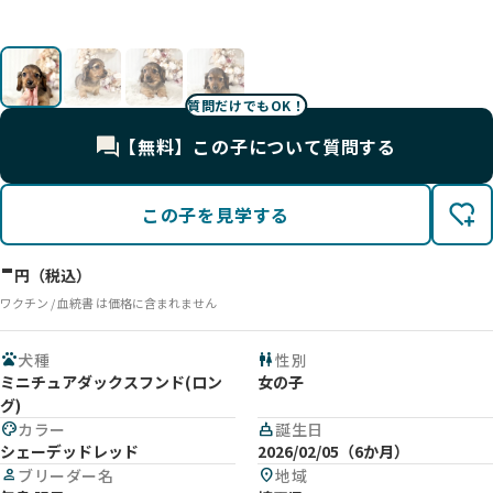
影
影
影
影
質問だけでもOK！
【無料】この子について質問する
この子を見学する
-
円（税込）
ワクチン / 血統書 は価格に含まれません
pets
犬種
wc
性別
ミニチュアダックスフンド(ロン
女の子
グ)
palette
カラー
cake
誕生日
シェーデッドレッド
2026/02/05（6か月）
person
ブリーダー名
location_on
地域