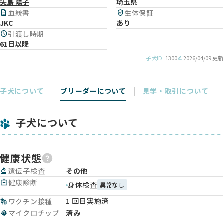
矢島 陽子
埼玉県
description
血統書
verified_user
生体保証
JKC
あり
schedule
引渡し時期
61日以降
子犬ID
1300
2026/04/09 更新
子犬について
ブリーダーについて
見学・取引について
子犬について
健康状態
biotech
遺伝子検査
その他
medical_services
健康診断
身体検査
異常なし
1 回目実施済
vaccines
ワクチン接種
memory
マイクロチップ
済み