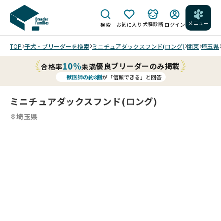
メニュー
犬種診断
検索
お気に入り
ログイン
TOP
子犬・ブリーダーを検索
ミニチュアダックスフンド(ロング)
関東
埼玉県
10%
優良ブリーダーのみ掲載
合格率
未満
獣医師の約8割
が「信頼できる」と回答
ミニチュアダックスフンド(ロング)
埼玉県
4
4
4
4
/
/
202
202
202
202
6/0
6/0
6/0
6/0
3/2
3/2
3/2
3/2
7 撮
7 撮
7 撮
7 撮