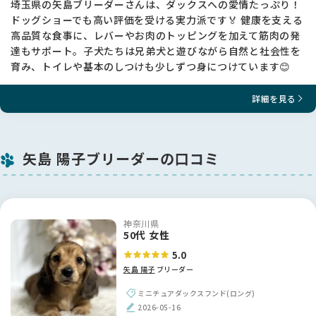
埼玉県の矢島ブリーダーさんは、ダックスへの愛情たっぷり！
ドッグショーでも高い評価を受ける実力派です🏅 健康を支える
高品質な食事に、レバーやお肉のトッピングを加えて筋肉の発
達もサポート。子犬たちは兄弟犬と遊びながら自然と社会性を
育み、トイレや基本のしつけも少しずつ身につけています😊
詳細を見る
矢島 陽子ブリーダーの口コミ
神奈川県
50代 女性
5.0
矢島 陽子
ブリーダー
ミニチュアダックスフンド(ロング)
2026-05-16