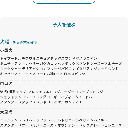
子犬を選ぶ
犬種
から子犬を探す
小型犬
トイプードル
チワワ
ミニチュアダックスフンド
ポメラニアン
ミニチュアシュナウザー
パグ
カニンヘンダックスフンド
シーズー
マルチーズ
ヨークシャーテリア
ビションフリーゼ
パピヨン
イタリアングレーハウンド
キャバリア
ミニチュアプードル
狆(チン)
日本スピッツ
中型犬
柴犬(標準サイズ)
フレンチブルドッグ
ボーダーコリー
ブルドッグ
シェットランドシープドッグ
コーギー
ミディアムプードル
スタンダードダックスフンド
コーイケルホンディエ
大型犬
ゴールデンレトリバー
ラブラドールレトリバー
シベリアンハスキー
スタンダードプードル
バーニーズ・マウンテン・ドッグ
グレートピレニーズ