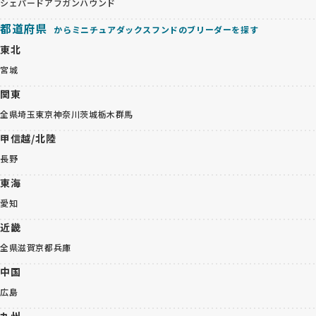
シェパード
アフガンハウンド
都道府県
からミニチュアダックスフンドのブリーダーを探す
東北
宮城
関東
全県
埼玉
東京
神奈川
茨城
栃木
群馬
甲信越/北陸
長野
東海
愛知
近畿
全県
滋賀
京都
兵庫
中国
広島