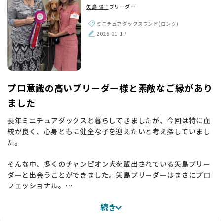
矢島 陽子
ブリーダー
ころしていて丈夫そうで。「この子ならいい」と心が決まり、
ミニチュアの子をお迎えすることにしました。
ミニチュアダックスフンド(ロング)
実際に迎えてみても本当に元気でいい子で、素敵なご縁をいた
2026-01-17
だけたと感謝しています 💕
【BreederFamiliesへ】
いざブリーダーさんを探し始めると、これがなかなか難しく
て。個人で活動されている方を見ると価格がべらぼうに高かっ
プロ意識の高いブリーダー様と素敵なご縁があり
たり、大きなサイトを見てもブリーダーが多すぎて、結局「ど
ました
の人が本当に信頼できるのか」が自分では判断できませんでし
た。
長年ミニチュアダックスと暮らしてきましたが、今回は特に血
統が良く、心身ともに健全な子を迎えたいと考え探していまし
そんなときに、たどり着いたのが BreederFamilies でした。
た。
まずサイトが見やすくて、載っているブリーダーさんがどなた
も良さそうに感じられたんです。
そんな中、多くのチャンピオン犬を輩出されている矢島ブリー
ダーと出会うことができました。矢島ブリーダーはまさにプロ
他のサイトと違うなと思ったのは、BreederFamilies はブリー
フェッショナル。
ダーさんがきちんと選ばれていて、評価もついているところ。
お話しさせていただく中で、知識の深さや犬たちへの愛情、そ
サイトをただ眺めているだけでは分からないことも、一人ひと
続き
して丁寧なご対応に全幅の信頼を置くことができました✨
りのブリーダーさんのページを見ていくと、人柄や育て方がち