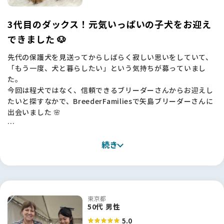
3代目のダックス！元気いっぱいの子犬をお迎え
できました 🐶
先代の保護犬を見送ってからしばらく寂しい思いをしていて、
「もう一度、犬と暮らしたい」という気持ちが募っていまし
た。
今回は程犬ではなく、信頼できるブリーダーさんからお迎えし
たいと探すなかで、BreederFamiliesで矢島ブリーダーさんに
出会いました 🌸
実際にお会いした矢島さんは、お話していてとても楽しそう
続き
で、お嬢さんと二人三脚でワンちゃんたちを大切に育てていら
っしゃるのが伝わってきました。
子犬をどんな方にお渡しするかもご自分でしっかり考えてい
て、一頭一頭を本当に大事にされている。その姿勢に、安心し
てお任せできる方だと感じました。
東京都
50代 男性
子犬の様子も印象的でした。実は当初はカニンヘンを考えてい
5.0
たのですが、ご紹介いただいた子を見たら、とても元気でころ