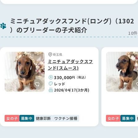
ゃんと伝わってきます。
お迎えを決めた子はすでにショーに出始めていたこともあり、
成約後もしばらく矢島ブリーダーのもとにお預けし、ショーに
「ここに載っているブリーダーさんなら大丈夫」——そう思え
参加させていただきました。プロの手で大切に育てられ、素晴
ミニチュアダックスフンド(ロング)（1302
たことが、矢島さんとのご縁につながりました。
らしい経験を積んだ子を迎えられたことを誇りに思います。
）のブリーダーの子犬紹介
信頼できる方から、健康で元気な子を迎えられて、本当に良か
10件
ったです。ありがとうございました ✨
【BreederFamiliesへ】
BreederFamiliesのサイトは、 各ブリーダーさんのこだわりや
情報が細かく掲載されており、比較検討がしやすかったです。
埼玉県
何より第三者からの客観的な評価が確認できるため、安心して
ミニチュアダックスフ
コンタクトを取ることができました。
ンド(スムース)
330,000
円（税込）
素敵なご縁を繋いでいただき、本当にありがとうございまし
レッド
た！🐶
2026/04/17
(3か月)
女の子
募集中
健康診断
ワクチン接種
女の子
募集中