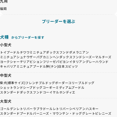
九州
福岡
ブリーダーを選ぶ
犬種
からブリーダーを探す
小型犬
トイプードル
チワワ
ミニチュアダックスフンド
ポメラニアン
ミニチュアシュナウザー
パグ
カニンヘンダックスフンド
シーズー
マルチーズ
ヨークシャーテリア
ビションフリーゼ
パピヨン
イタリアングレーハウンド
キャバリア
ミニチュアプードル
狆(チン)
日本スピッツ
中型犬
柴犬(標準サイズ)
フレンチブルドッグ
ボーダーコリー
ブルドッグ
シェットランドシープドッグ
コーギー
ミディアムプードル
スタンダードダックスフンド
コーイケルホンディエ
大型犬
ゴールデンレトリバー
ラブラドールレトリバー
シベリアンハスキー
スタンダードプードル
バーニーズ・マウンテン・ドッグ
グレートピレニーズ