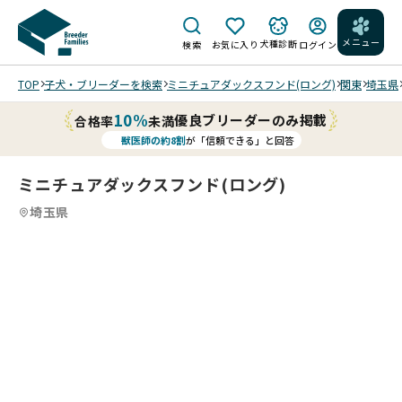
メニュー
犬種診断
検索
お気に入り
ログイン
TOP
子犬・ブリーダーを検索
ミニチュアダックスフンド(ロング)
関東
埼玉県
10%
優良ブリーダーのみ掲載
合格率
未満
獣医師の約8割
が「信頼できる」と回答
ミニチュアダックスフンド(ロング)
埼玉県
6
4
6
5
6
6
6
6
/
/
/
/
202
202
202
202
202
202
6/0
6/0
6/0
6/0
6/0
6/0
4/0
4/0
3/2
3/2
3/2
3/2
6 撮
6 撮
7 撮
7 撮
7 撮
7 撮