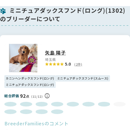
ミニチュアダックスフンド(ロング)(1302)
🌸 性格について
性格は穏やかで優しい可愛らしい子です。落ち着きがあり、人
のブリーダーについて
にもよく慣れているので、ご家庭にもすぐに馴染んでくれると
思います。初めてわんちゃんを迎える方にも安心しておすすめ
できる性格です🐕💕
👑 血統について
お父さんはJKCチャンピオンに加え、インターチャンピオン、
矢島 陽子
さらにフィリピン🇵🇭チャンピオンという素晴らしい実績を持
埼玉県
つ優秀な血統です。その血統をしっかりと受け継いでおり、こ
5.0
(2件)
の子自身のクオリティの高さにも納得していただけると思いま
す。将来性も非常に楽しみな子です✨
カニンヘンダックスフンド(ロング)
ミニチュアダックスフンド(スムース)
ミニチュアダックスフンド(ロング)
🏡 ブリーダーよりひとこと
日々愛情を込めて大切に育てており、健康面・性格面ともにし
92
総合評価
点
（11/12）
っかりと管理しています。骨格・毛量ともに申し分なく、ショ
ータイプとしてもおすすめできる完成度の高い男の子です。も
ちろんご家庭のパートナーとしても、かけがえのない存在にな
ってくれると思います。
BreederFamiliesのコメント
素敵なご縁を心よりお待ちしております🐶💖