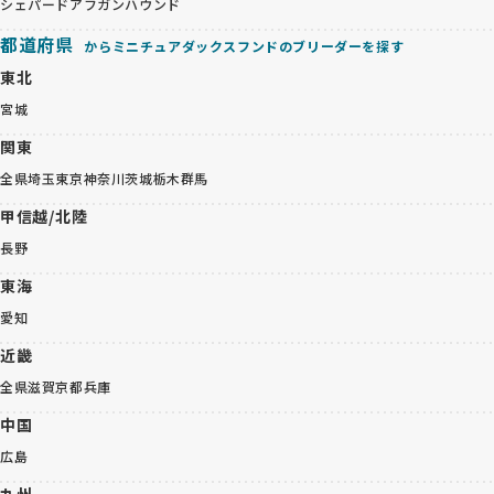
シェパード
アフガンハウンド
都道府県
からミニチュアダックスフンドのブリーダーを探す
東北
宮城
関東
全県
埼玉
東京
神奈川
茨城
栃木
群馬
甲信越/北陸
長野
東海
愛知
近畿
全県
滋賀
京都
兵庫
中国
広島