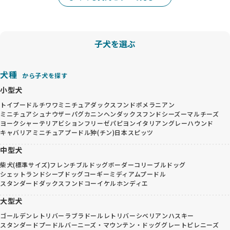
子犬を選ぶ
犬種
から子犬を探す
小型犬
トイプードル
チワワ
ミニチュアダックスフンド
ポメラニアン
ミニチュアシュナウザー
パグ
カニンヘンダックスフンド
シーズー
マルチーズ
ヨークシャーテリア
ビションフリーゼ
パピヨン
イタリアングレーハウンド
キャバリア
ミニチュアプードル
狆(チン)
日本スピッツ
中型犬
柴犬(標準サイズ)
フレンチブルドッグ
ボーダーコリー
ブルドッグ
シェットランドシープドッグ
コーギー
ミディアムプードル
スタンダードダックスフンド
コーイケルホンディエ
大型犬
ゴールデンレトリバー
ラブラドールレトリバー
シベリアンハスキー
スタンダードプードル
バーニーズ・マウンテン・ドッグ
グレートピレニーズ