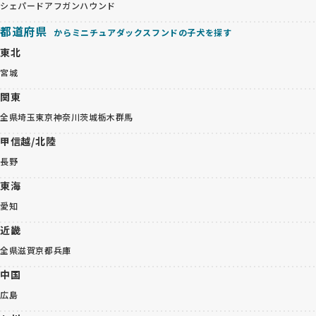
シェパード
アフガンハウンド
都道府県
からミニチュアダックスフンドの子犬を探す
東北
宮城
関東
全県
埼玉
東京
神奈川
茨城
栃木
群馬
甲信越/北陸
長野
東海
愛知
近畿
全県
滋賀
京都
兵庫
中国
広島