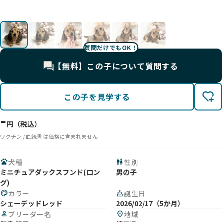
影
影
影
影
影
影
質問だけでもOK！
【無料】この子について質問する
この子を見学する
-
円（税込）
ワクチン / 血統書 は価格に含まれません
pets
犬種
wc
性別
ミニチュアダックスフンド(ロン
男の子
グ)
palette
カラー
cake
誕生日
シェーデッドレッド
2026/02/17（5か月）
person
ブリーダー名
location_on
地域