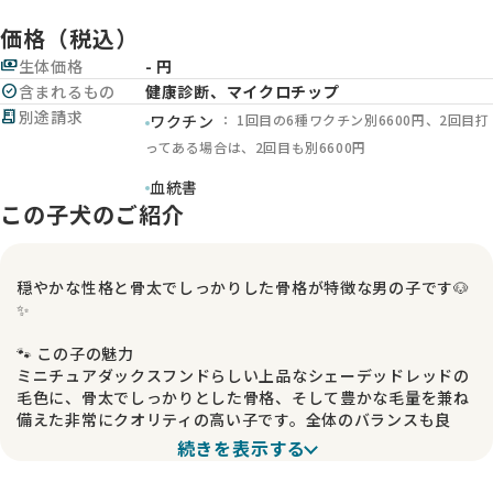
価格（税込）
payments
生体価格
- 円
check_circle
含まれるもの
健康診断、マイクロチップ
receipt_long
別途請求
： 1回目の6種ワクチン別6600円、2回目打
ワクチン
ってある場合は、2回目も別6600円
血統書
この子犬のご紹介
穏やかな性格と骨太でしっかりした骨格が特徴な男の子です🐶
✨
🐾 この子の魅力
ミニチュアダックスフンドらしい上品なシェーデッドレッドの
毛色に、骨太でしっかりとした骨格、そして豊かな毛量を兼ね
備えた非常にクオリティの高い子です。全体のバランスも良
く、将来はショードッグとしても十分に期待できる魅力を持っ
続きを表示する
ています。見た目の美しさと存在感を感じていただける、とて
もおすすめの男の子です😊