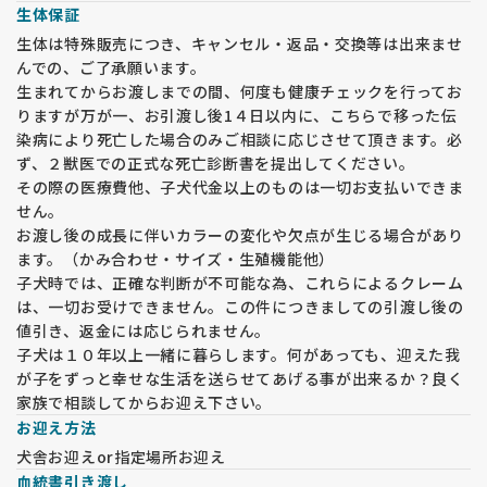
生体保証
生体は特殊販売につき、キャンセル・返品・交換等は出来ませ
んでの、ご了承願います。
生まれてからお渡しまでの間、何度も健康チェックを行ってお
りますが万が一、お引渡し後1４日以内に、こちらで移った伝
染病により死亡した場合のみご相談に応じさせて頂きます。必
ず、２獣医での正式な死亡診断書を提出してください。
その際の医療費他、子犬代金以上のものは一切お支払いできま
せん。
お渡し後の成長に伴いカラーの変化や欠点が生じる場合があり
ます。（かみ合わせ・サイズ・生殖機能他）
子犬時では、正確な判断が不可能な為、これらによるクレーム
は、一切お受けできません。この件につきましての引渡し後の
値引き、返金には応じられません。
子犬は１０年以上一緒に暮らします。何があっても、迎えた我
が子をずっと幸せな生活を送らせてあげる事が出来るか？良く
家族で相談してからお迎え下さい。
お迎え方法
犬舎お迎えor指定場所お迎え
血統書引き渡し