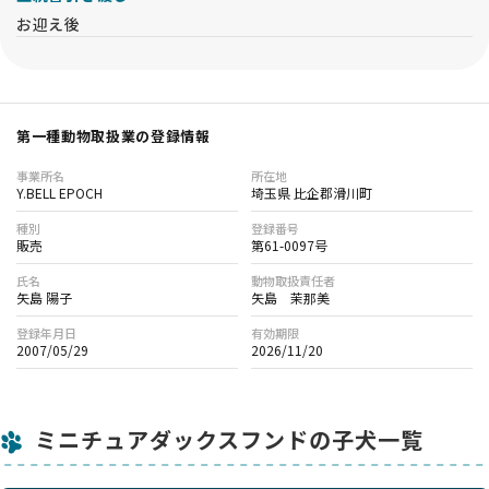
お迎え後
第一種動物取扱業の登録情報
事業所名
所在地
Y.BELL EPOCH
埼玉県 比企郡滑川町
種別
登録番号
販売
第61-0097号
氏名
動物取扱責任者
矢島 陽子
矢島 茉那美
登録年月日
有効期限
2007/05/29
2026/11/20
ミニチュアダックスフンドの子犬一覧