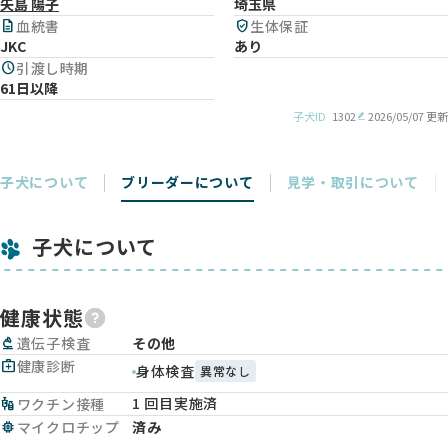
矢島 陽子
埼玉県
description
血統書
verified_user
生体保証
JKC
あり
schedule
引渡し時期
61日以降
子犬ID
1302
2026/05/07 更新
子犬について
ブリーダーについて
見学・取引について
子犬について
健康状態
biotech
遺伝子検査
その他
medical_services
健康診断
身体検査
異常なし
1 回目実施済
vaccines
ワクチン接種
memory
マイクロチップ
済み