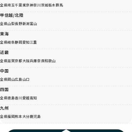
全県
埼玉
千葉
東京
神奈川
茨城
栃木
群馬
甲信越/北陸
全県
山梨
長野
新潟
富山
東海
全県
岐阜
静岡
愛知
三重
近畿
全県
滋賀
京都
大阪
兵庫
奈良
和歌山
中国
全県
岡山
広島
山口
四国
全県
徳島
香川
愛媛
高知
九州
全県
福岡
熊本
大分
鹿児島