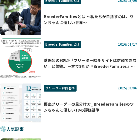
BreederFamiliesとは
2025/03/06
BreederFamiliesとは 〜私たちが目指すのは、ワ
ンちゃんに優しい世界〜
BreederFamiliesとは
2026/01/27
獣医師の9割が「ブリーダー紹介サイトは信頼できな
い」と警鐘。一方で8割が『BreederFamilies』を
支持する理由
ブリーダー評価基準
2025/03/06
優良ブリーダーの見分け方_BreederFamilesのワ
ンちゃんに優しい18の評価基準
人気記事