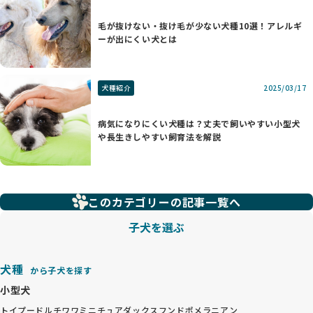
毛が抜けない・抜け毛が少ない犬種10選！アレルギ
ーが出にくい犬とは
犬種紹介
2025/03/17
病気になりにくい犬種は？丈夫で飼いやすい小型犬
や長生きしやすい飼育法を解説
このカテゴリーの記事一覧へ
子犬を選ぶ
犬種
から子犬を探す
小型犬
トイプードル
チワワ
ミニチュアダックスフンド
ポメラニアン