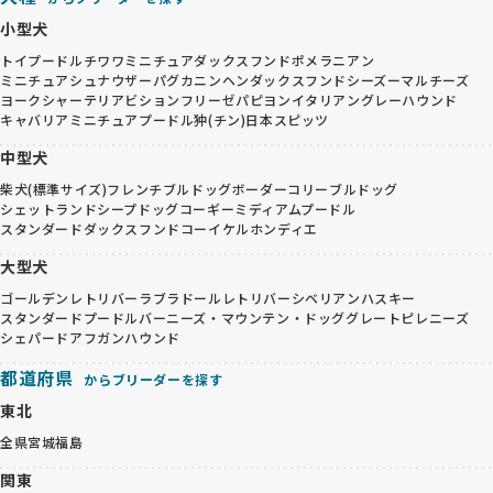
小型犬
トイプードル
チワワ
ミニチュアダックスフンド
ポメラニアン
ミニチュアシュナウザー
パグ
カニンヘンダックスフンド
シーズー
マルチーズ
ヨークシャーテリア
ビションフリーゼ
パピヨン
イタリアングレーハウンド
キャバリア
ミニチュアプードル
狆(チン)
日本スピッツ
中型犬
柴犬(標準サイズ)
フレンチブルドッグ
ボーダーコリー
ブルドッグ
シェットランドシープドッグ
コーギー
ミディアムプードル
スタンダードダックスフンド
コーイケルホンディエ
大型犬
ゴールデンレトリバー
ラブラドールレトリバー
シベリアンハスキー
スタンダードプードル
バーニーズ・マウンテン・ドッグ
グレートピレニーズ
シェパード
アフガンハウンド
都道府県
からブリーダーを探す
東北
全県
宮城
福島
関東