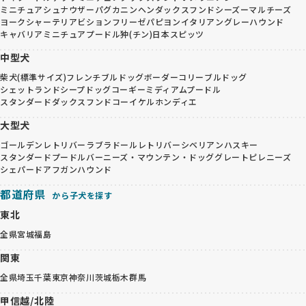
ミニチュアシュナウザー
パグ
カニンヘンダックスフンド
シーズー
マルチーズ
ヨークシャーテリア
ビションフリーゼ
パピヨン
イタリアングレーハウンド
キャバリア
ミニチュアプードル
狆(チン)
日本スピッツ
中型犬
柴犬(標準サイズ)
フレンチブルドッグ
ボーダーコリー
ブルドッグ
シェットランドシープドッグ
コーギー
ミディアムプードル
スタンダードダックスフンド
コーイケルホンディエ
大型犬
ゴールデンレトリバー
ラブラドールレトリバー
シベリアンハスキー
スタンダードプードル
バーニーズ・マウンテン・ドッグ
グレートピレニーズ
シェパード
アフガンハウンド
都道府県
から子犬を探す
東北
全県
宮城
福島
関東
全県
埼玉
千葉
東京
神奈川
茨城
栃木
群馬
甲信越/北陸