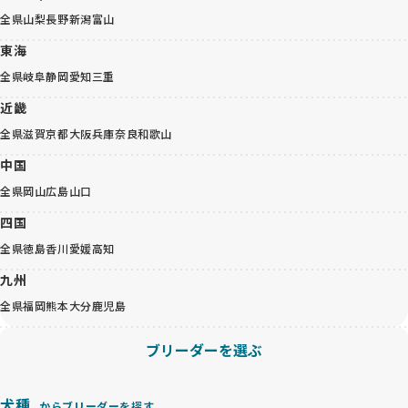
全県
山梨
長野
新潟
富山
東海
全県
岐阜
静岡
愛知
三重
近畿
全県
滋賀
京都
大阪
兵庫
奈良
和歌山
中国
全県
岡山
広島
山口
四国
全県
徳島
香川
愛媛
高知
九州
全県
福岡
熊本
大分
鹿児島
ブリーダーを選ぶ
犬種
からブリーダーを探す