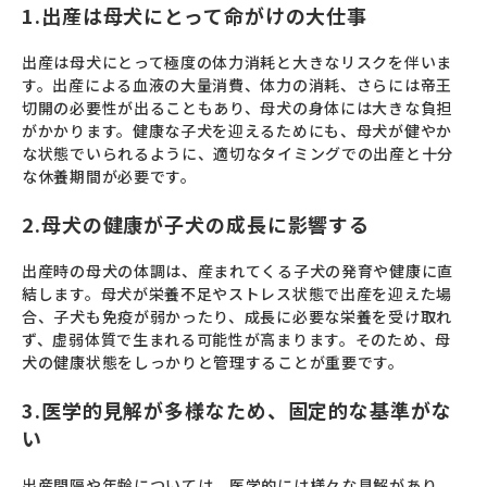
1.出産は母犬にとって命がけの大仕事
出産は母犬にとって極度の体力消耗と大きなリスクを伴いま
す。出産による血液の大量消費、体力の消耗、さらには帝王
切開の必要性が出ることもあり、母犬の身体には大きな負担
がかかります。健康な子犬を迎えるためにも、母犬が健やか
な状態でいられるように、適切なタイミングでの出産と十分
な休養期間が必要です。
2.母犬の健康が子犬の成長に影響する
出産時の母犬の体調は、産まれてくる子犬の発育や健康に直
結します。母犬が栄養不足やストレス状態で出産を迎えた場
合、子犬も免疫が弱かったり、成長に必要な栄養を受け取れ
ず、虚弱体質で生まれる可能性が高まります。そのため、母
犬の健康状態をしっかりと管理することが重要です。
3.医学的見解が多様なため、固定的な基準がな
い
出産間隔や年齢については、医学的には様々な見解があり、