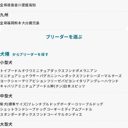
全県
徳島
香川
愛媛
高知
九州
全県
福岡
熊本
大分
鹿児島
ブリーダーを選ぶ
犬種
からブリーダーを探す
小型犬
トイプードル
チワワ
ミニチュアダックスフンド
ポメラニアン
ミニチュアシュナウザー
パグ
カニンヘンダックスフンド
シーズー
マルチーズ
ヨークシャーテリア
ビションフリーゼ
パピヨン
イタリアングレーハウンド
キャバリア
ミニチュアプードル
狆(チン)
日本スピッツ
中型犬
柴犬(標準サイズ)
フレンチブルドッグ
ボーダーコリー
ブルドッグ
シェットランドシープドッグ
コーギー
ミディアムプードル
スタンダードダックスフンド
コーイケルホンディエ
大型犬