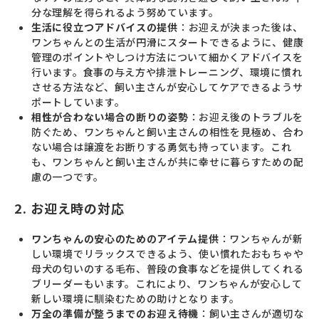
分な理解を得られるよう努めています。
生活に役立つアドバイスの提供
：お迎えが決まった後は、
ワンちゃんとの生活が円滑にスタートできるように、健康
管理のポイントやしつけ方法について細かくアドバイスを
行います。食事の与え方や排泄トレーニング、環境に慣れ
させる方法など、飼い主さんが安心してケアできるようサ
ポートしています。
相性が合わない場合の断りの姿勢
：お迎え後のトラブルを
防ぐため、ワンちゃんと飼い主さんの相性を見極め、合わ
ない場合は譲渡をお断りする勇気も持っています。これ
も、ワンちゃんと飼い主さんが共に幸せに暮らすための配
慮の一つです。
2. お迎え時の対応
ワンちゃんの安心のためのアイテム提供
：ワンちゃんが新
しい環境でリラックスできるよう、使い慣れたおもちゃや
母犬の匂いのする毛布、普段の食事などを提供してくれる
ブリーダーもいます。これにより、ワンちゃんが安心して
新しい環境に馴染むための助けとなります。
万全の準備が整うまでのお迎え待機
：飼い主さんが適切な