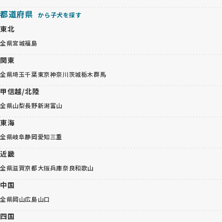
都道府県
から子犬を探す
東北
全県
宮城
福島
関東
全県
埼玉
千葉
東京
神奈川
茨城
栃木
群馬
甲信越/北陸
全県
山梨
長野
新潟
富山
東海
全県
岐阜
静岡
愛知
三重
近畿
全県
滋賀
京都
大阪
兵庫
奈良
和歌山
中国
全県
岡山
広島
山口
四国