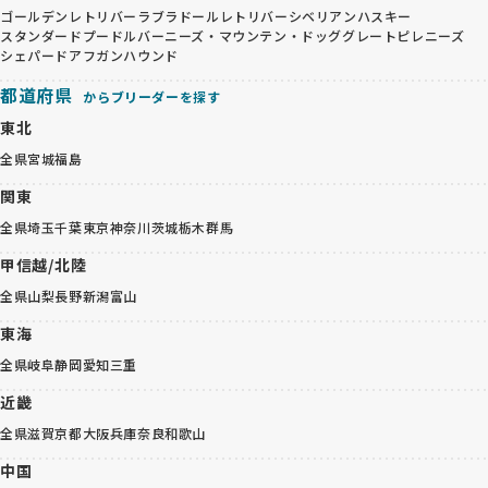
ゴールデンレトリバー
ラブラドールレトリバー
シベリアンハスキー
スタンダードプードル
バーニーズ・マウンテン・ドッグ
グレートピレニーズ
シェパード
アフガンハウンド
都道府県
からブリーダーを探す
東北
全県
宮城
福島
関東
全県
埼玉
千葉
東京
神奈川
茨城
栃木
群馬
甲信越/北陸
全県
山梨
長野
新潟
富山
東海
全県
岐阜
静岡
愛知
三重
近畿
全県
滋賀
京都
大阪
兵庫
奈良
和歌山
中国