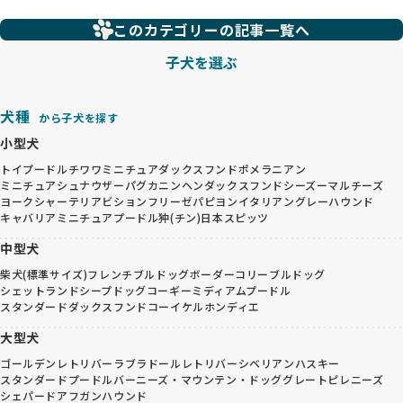
このカテゴリーの記事一覧へ
子犬を選ぶ
犬種
から子犬を探す
小型犬
トイプードル
チワワ
ミニチュアダックスフンド
ポメラニアン
ミニチュアシュナウザー
パグ
カニンヘンダックスフンド
シーズー
マルチーズ
ヨークシャーテリア
ビションフリーゼ
パピヨン
イタリアングレーハウンド
キャバリア
ミニチュアプードル
狆(チン)
日本スピッツ
中型犬
柴犬(標準サイズ)
フレンチブルドッグ
ボーダーコリー
ブルドッグ
シェットランドシープドッグ
コーギー
ミディアムプードル
スタンダードダックスフンド
コーイケルホンディエ
大型犬
ゴールデンレトリバー
ラブラドールレトリバー
シベリアンハスキー
スタンダードプードル
バーニーズ・マウンテン・ドッグ
グレートピレニーズ
シェパード
アフガンハウンド