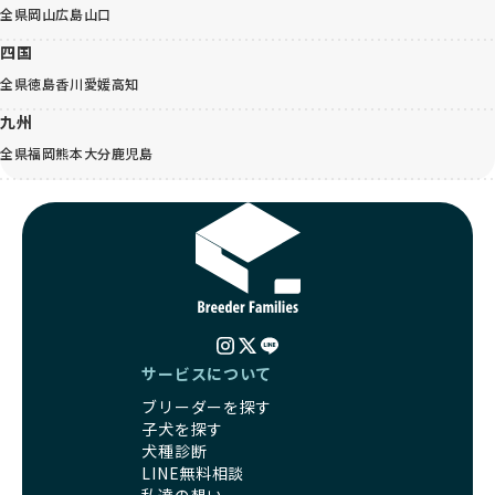
全県
岡山
広島
山口
四国
全県
徳島
香川
愛媛
高知
九州
全県
福岡
熊本
大分
鹿児島
サービスについて
ブリーダーを探す
子犬を探す
犬種診断
LINE無料相談