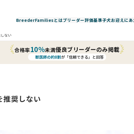
BreederFamiliesとは
ブリーダー評価基準
子犬お迎えにあ
奨しない
10%
優良ブリーダーのみ掲載
合格率
未満
獣医師の約8割
が「信頼できる」と回答
を推奨しない