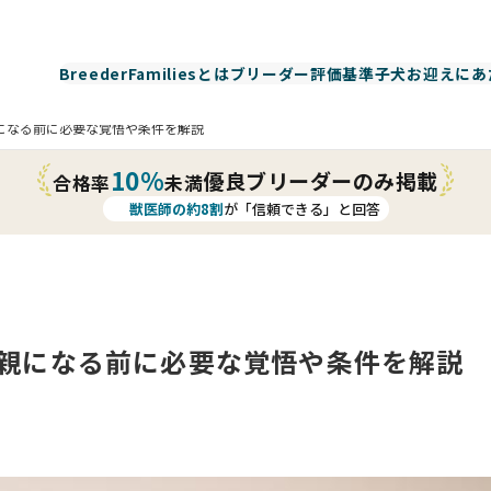
BreederFamiliesとは
ブリーダー評価基準
子犬お迎えにあ
になる前に必要な覚悟や条件を解説
10%
優良ブリーダーのみ掲載
合格率
未満
獣医師の約8割
が「信頼できる」と回答
親になる前に必要な覚悟や条件を解説