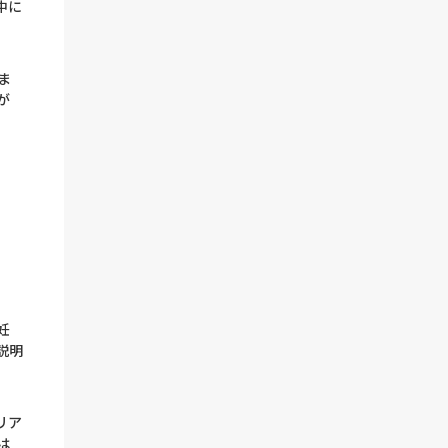
中に
ま
が
妊
説明
リア
は