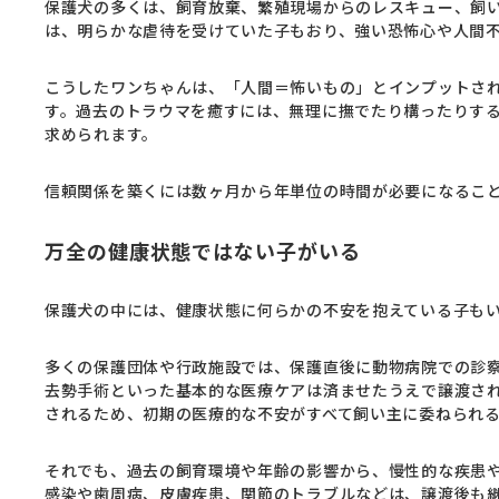
保護犬の多くは、飼育放棄、繁殖現場からのレスキュー、飼
は、明らかな虐待を受けていた子もおり、強い恐怖心や人間
こうしたワンちゃんは、「人間＝怖いもの」とインプットさ
す。過去のトラウマを癒すには、無理に撫でたり構ったりす
求められます。
信頼関係を築くには数ヶ月から年単位の時間が必要になるこ
万全の健康状態ではない子がいる
保護犬の中には、健康状態に何らかの不安を抱えている子も
多くの保護団体や行政施設では、保護直後に動物病院での診
去勢手術といった基本的な医療ケアは済ませたうえで譲渡さ
されるため、初期の医療的な不安がすべて飼い主に委ねられ
それでも、過去の飼育環境や年齢の影響から、慢性的な疾患
感染や歯周病、皮膚疾患、関節のトラブルなどは、譲渡後も