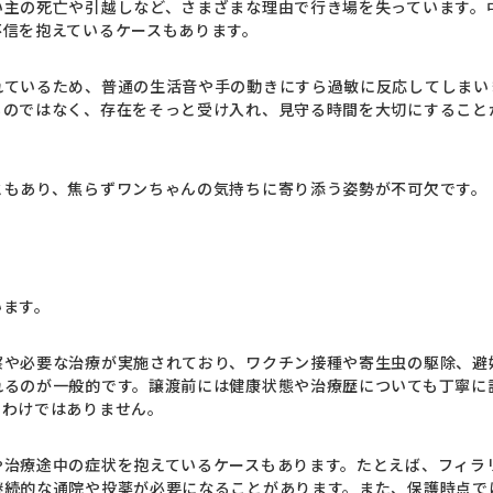
い主の死亡や引越しなど、さまざまな理由で行き場を失っています。
不信を抱えているケースもあります。
れているため、普通の生活音や手の動きにすら過敏に反応してしまい
るのではなく、存在をそっと受け入れ、見守る時間を大切にすること
ともあり、焦らずワンちゃんの気持ちに寄り添う姿勢が不可欠です。
います。
察や必要な治療が実施されており、ワクチン接種や寄生虫の駆除、避
れるのが一般的です。譲渡前には健康状態や治療歴についても丁寧に
るわけではありません。
や治療途中の症状を抱えているケースもあります。たとえば、フィラ
継続的な通院や投薬が必要になることがあります。また、保護時点で