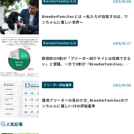
BreederFamiliesとは
2025/03/06
BreederFamiliesとは 〜私たちが目指すのは、ワ
ンちゃんに優しい世界〜
BreederFamiliesとは
2026/01/27
獣医師の9割が「ブリーダー紹介サイトは信頼できな
い」と警鐘。一方で8割が『BreederFamilies』を
支持する理由
ブリーダー評価基準
2025/03/06
優良ブリーダーの見分け方_BreederFamilesのワ
ンちゃんに優しい18の評価基準
人気記事