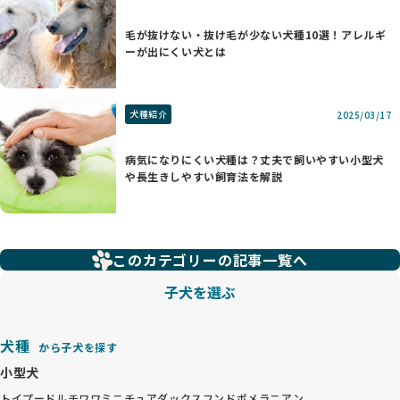
毛が抜けない・抜け毛が少ない犬種10選！アレルギ
ーが出にくい犬とは
犬種紹介
2025/03/17
病気になりにくい犬種は？丈夫で飼いやすい小型犬
や長生きしやすい飼育法を解説
このカテゴリーの記事一覧へ
子犬を選ぶ
犬種
から子犬を探す
小型犬
トイプードル
チワワ
ミニチュアダックスフンド
ポメラニアン