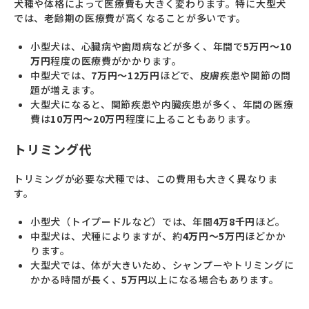
犬種や体格によって医療費も大きく変わります。特に大型犬
では、老齢期の医療費が高くなることが多いです。
小型犬は、心臓病や歯周病などが多く、年間で
5万円～10
万円
程度の医療費がかかります。
中型犬では、
7万円～12万円
ほどで、皮膚疾患や関節の問
題が増えます。
大型犬になると、関節疾患や内臓疾患が多く、年間の医療
費は
10万円～20万円
程度に上ることもあります。
トリミング代
トリミングが必要な犬種では、この費用も大きく異なりま
す。
小型犬（トイプードルなど）では、年間
4万8千円
ほど。
中型犬は、犬種によりますが、約
4万円～5万円
ほどかか
ります。
大型犬では、体が大きいため、シャンプーやトリミングに
かかる時間が長く、
5万円
以上になる場合もあります。