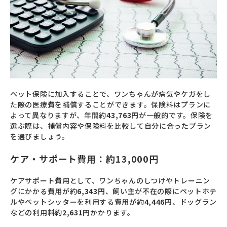
ペット保険に加入することで、ワンちゃんが病気やケガをし
た際の医療費を補償することができます。保険料はプランに
よって異なりますが、年間約
43,763円
が一般的です。保険を
選ぶ際は、補償内容や保険料を比較して自分に合ったプラン
を選びましょう。
ケア・サポート費用：約13,000円
ケアサポート費用として、ワンちゃんのしつけやトレーニン
グにかかる費用が約
6,343円
、飼い主が不在の際にペットホテ
ルやペットシッターを利用する費用が約
4,446円
、ドッグラン
などの利用料約
2,631円
かかります。