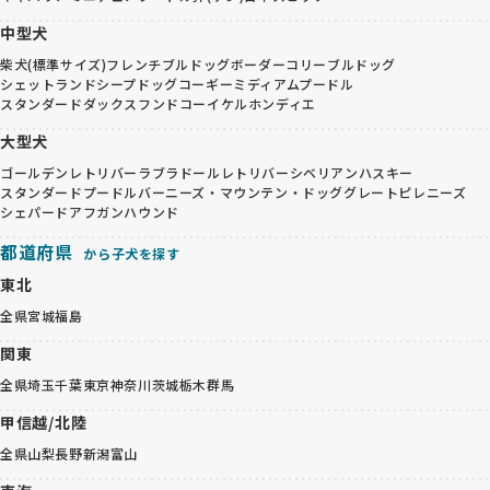
中型犬
柴犬(標準サイズ)
フレンチブルドッグ
ボーダーコリー
ブルドッグ
シェットランドシープドッグ
コーギー
ミディアムプードル
スタンダードダックスフンド
コーイケルホンディエ
大型犬
ゴールデンレトリバー
ラブラドールレトリバー
シベリアンハスキー
スタンダードプードル
バーニーズ・マウンテン・ドッグ
グレートピレニーズ
シェパード
アフガンハウンド
都道府県
から子犬を探す
東北
全県
宮城
福島
関東
全県
埼玉
千葉
東京
神奈川
茨城
栃木
群馬
甲信越/北陸
全県
山梨
長野
新潟
富山