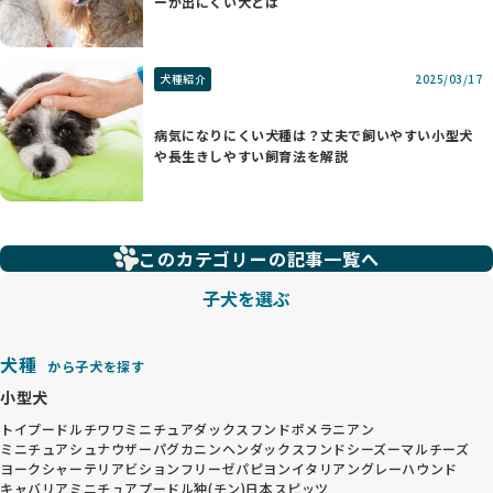
ーが出にくい犬とは
犬種紹介
2025/03/17
病気になりにくい犬種は？丈夫で飼いやすい小型犬
や長生きしやすい飼育法を解説
このカテゴリーの記事一覧へ
子犬を選ぶ
犬種
から子犬を探す
小型犬
トイプードル
チワワ
ミニチュアダックスフンド
ポメラニアン
ミニチュアシュナウザー
パグ
カニンヘンダックスフンド
シーズー
マルチーズ
ヨークシャーテリア
ビションフリーゼ
パピヨン
イタリアングレーハウンド
キャバリア
ミニチュアプードル
狆(チン)
日本スピッツ