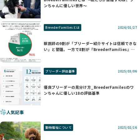
ンちゃんに優しい世界〜
BreederFamiliesとは
2026/01/27
獣医師の9割が「ブリーダー紹介サイトは信頼できな
い」と警鐘。一方で8割が『BreederFamilies』を
支持する理由
ブリーダー評価基準
2025/03/06
優良ブリーダーの見分け方_BreederFamilesのワ
ンちゃんに優しい18の評価基準
人気記事
動物福祉について
2025/02/16